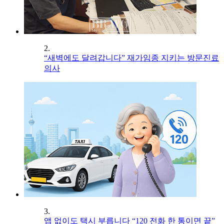
2.
“새벽에도 달려갑니다” 재가임종 지키는 방문진료
의사
3.
앱 없이도 택시 부릅니다 “120 전화 한 통이면 끝”