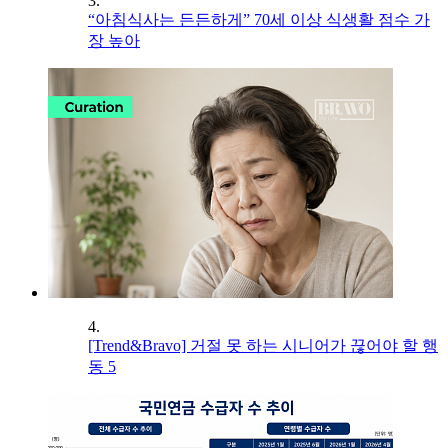
3.
“아침식사는 든든하게” 70세 이상 식생활 점수 가
장 높아
4.
[Trend&Bravo] 거절 못 하는 시니어가 끊어야 할 행
동 5