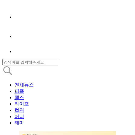
전체뉴스
피플
헬스
라이프
컬처
머니
테마