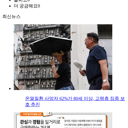
더 궁금해요
0
최신뉴스
온열질환 사망자 62%가 80세 이상, 고령층 집중 보
호 추진