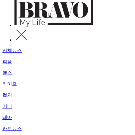
전체뉴스
피플
헬스
라이프
컬처
머니
테마
카드뉴스