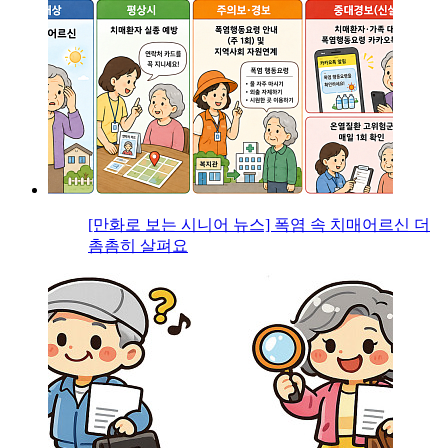
[만화로 보는 시니어 뉴스] 폭염 속 치매어르신 더
촘촘히 살펴요