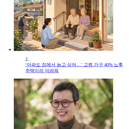
2.
‘아파도 집에서 늙고 싶어…’ 고령 가구 40% 노후
주택이라 어려워