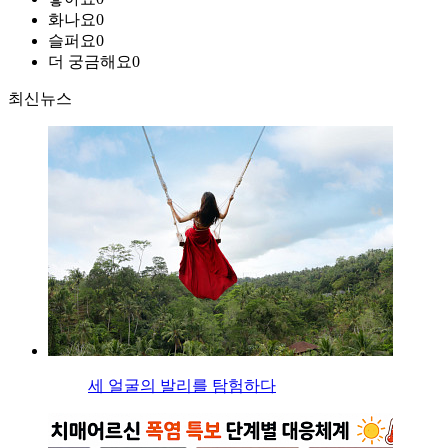
화나요
0
슬퍼요
0
더 궁금해요
0
최신뉴스
세 얼굴의 발리를 탐험하다