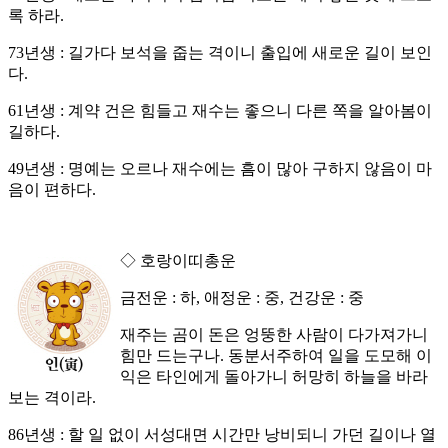
록 하라.
73년생 : 길가다 보석을 줍는 격이니 출입에 새로운 길이 보인
다.
61년생 : 계약 건은 힘들고 재수는 좋으니 다른 쪽을 알아봄이
길하다.
49년생 : 명예는 오르나 재수에는 흠이 많아 구하지 않음이 마
음이 편하다.
◇ 호랑이띠총운
금전운 : 하, 애정운 : 중, 건강운 : 중
재주는 곰이 돈은 엉뚱한 사람이 다가져가니
힘만 드는구나. 동분서주하여 일을 도모해 이
익은 타인에게 돌아가니 허망히 하늘을 바라
보는 격이라.
86년생 : 할 일 없이 서성대면 시간만 낭비되니 가던 길이나 열