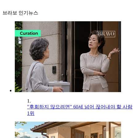
브라보 인기뉴스
1.
"후회하지 않으려면" 60세 넘어 끊어내야 할 사람
1위