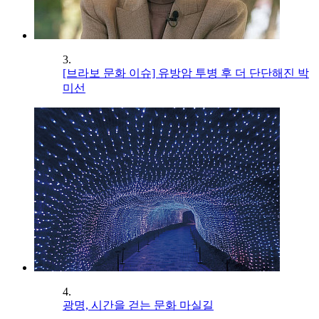
3.
[브라보 문화 이슈] 유방암 투병 후 더 단단해진 박
미선
4.
광명, 시간을 걷는 문화 마실길