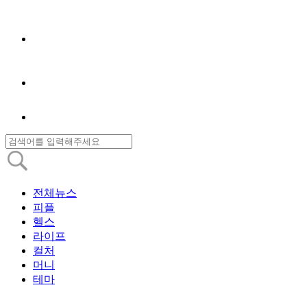
전체뉴스
피플
헬스
라이프
컬처
머니
테마