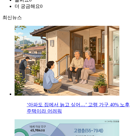
더 궁금해요
0
최신뉴스
‘아파도 집에서 늙고 싶어…’ 고령 가구 40% 노후
주택이라 어려워