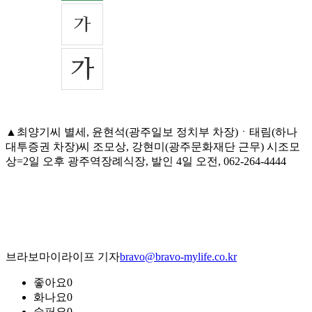
▲최양기씨 별세, 윤현석(광주일보 정치부 차장)ㆍ태림(하나
대투증권 차장)씨 조모상, 강현미(광주문화재단 근무) 시조모
상=2일 오후 광주역장례식장, 발인 4일 오전, 062-264-4444
브라보마이라이프 기자
bravo@bravo-mylife.co.kr
좋아요
0
화나요
0
슬퍼요
0