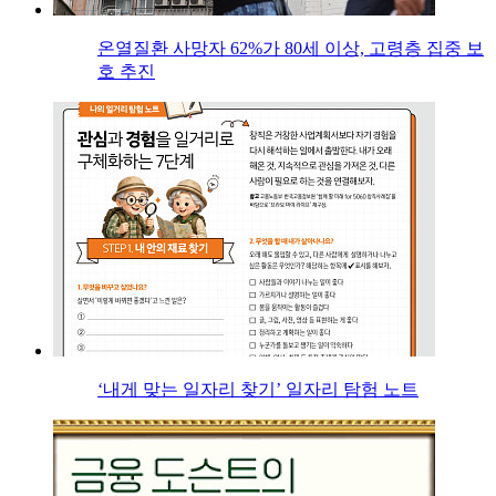
온열질환 사망자 62%가 80세 이상, 고령층 집중 보
호 추진
‘내게 맞는 일자리 찾기’ 일자리 탐험 노트