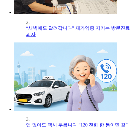
2.
“새벽에도 달려갑니다” 재가임종 지키는 방문진료
의사
3.
앱 없이도 택시 부릅니다 “120 전화 한 통이면 끝”