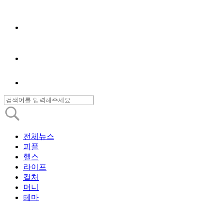
전체뉴스
피플
헬스
라이프
컬처
머니
테마