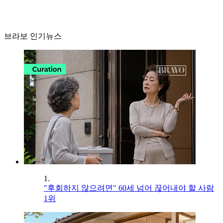
브라보 인기뉴스
1.
"후회하지 않으려면" 60세 넘어 끊어내야 할 사람
1위