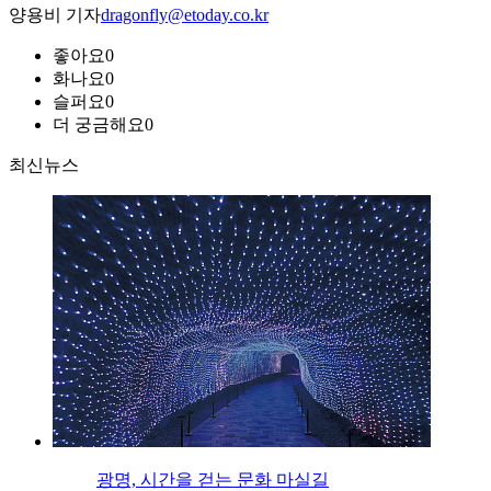
양용비 기자
dragonfly@etoday.co.kr
좋아요
0
화나요
0
슬퍼요
0
더 궁금해요
0
최신뉴스
광명, 시간을 걷는 문화 마실길