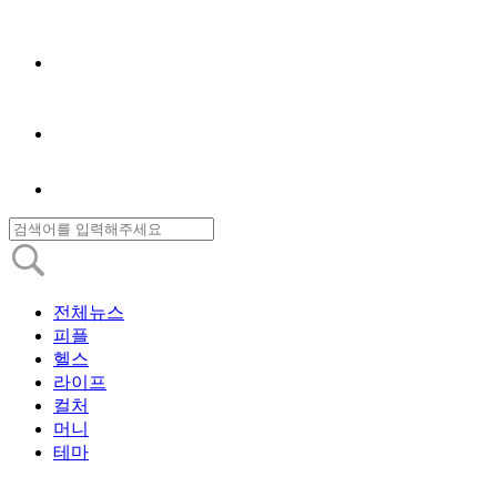
전체뉴스
피플
헬스
라이프
컬처
머니
테마