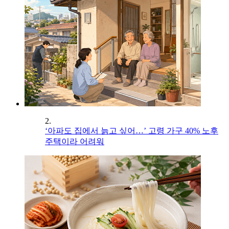
2.
‘아파도 집에서 늙고 싶어…’ 고령 가구 40% 노후
주택이라 어려워