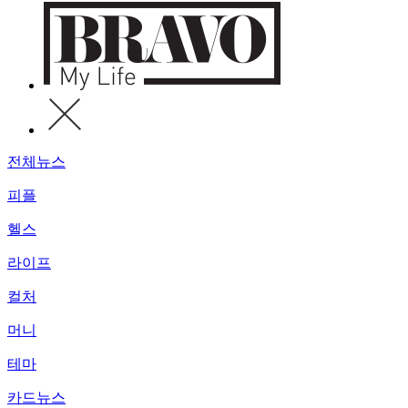
전체뉴스
피플
헬스
라이프
컬처
머니
테마
카드뉴스