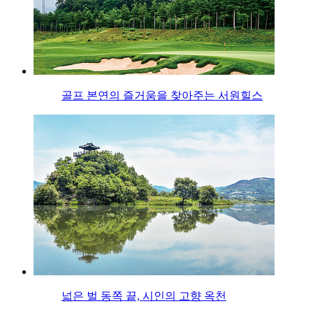
골프 본연의 즐거움을 찾아주는 서원힐스
넓은 벌 동쪽 끝, 시인의 고향 옥천