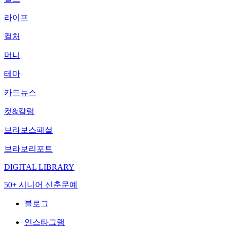
라이프
컬처
머니
테마
카드뉴스
컷&칼럼
브라보스페셜
브라보리포트
DIGITAL LIBRARY
50+ 시니어 신춘문예
블로그
인스타그램