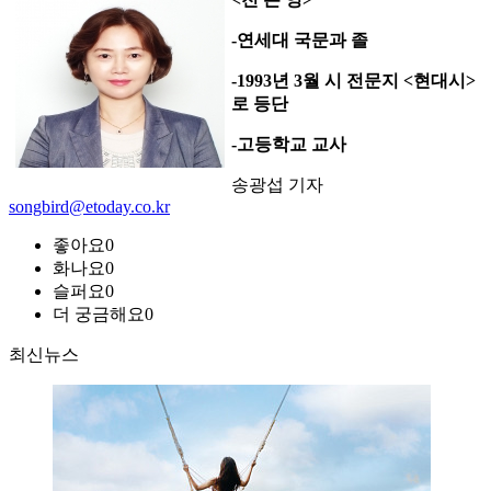
-연세대 국문과 졸
-1993년 3월 시 전문지 <현대시>
로 등단
-고등학교 교사
송광섭 기자
songbird@etoday.co.kr
좋아요
0
화나요
0
슬퍼요
0
더 궁금해요
0
최신뉴스