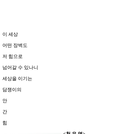
이 세상
어떤 장벽도
저 힘으로
넘어갈 수 있나니
세상을 이기는
담쟁이의
안
간
힘
<천 은 영>