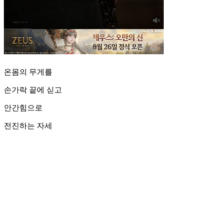
온몸의 무게를
손가락 끝에 싣고
안간힘으로
전진하는 자세