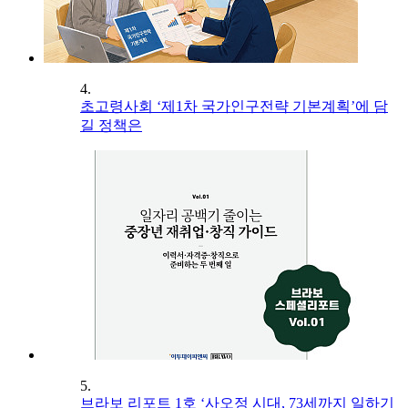
4.
초고령사회 ‘제1차 국가인구전략 기본계획’에 담
길 정책은
5.
브라보 리포트 1호 ‘사오정 시대, 73세까지 일하기