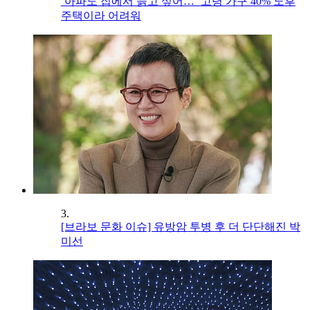
‘아파도 집에서 늙고 싶어…’ 고령 가구 40% 노후
주택이라 어려워
3.
[브라보 문화 이슈] 유방암 투병 후 더 단단해진 박
미선