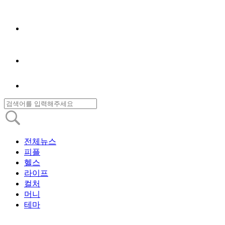
전체뉴스
피플
헬스
라이프
컬처
머니
테마