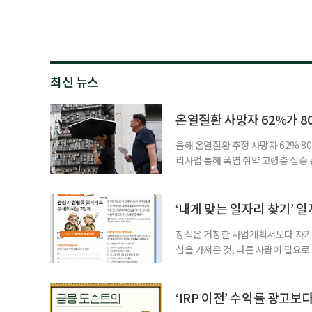
최신 뉴스
온열질환 사망자 62%가 8
올해 온열질환 추정 사망자 62% 8
리사업 통해 폭염 취약 고령층 집중
나타났다. 이에 정부가 전국 보건소
에 따르면 5월 15일부터 이달 4일
고령층은 825명(33.8%), 80세 
‘내게 맞는 일자리 찾기’ 
창직은 거창한 사업계획서보다 자기 
심을 가져온 것, 다른 사람이 필요로
for 5060 창직사례집’을 바탕으로 ‘
싶었나요? ▷ 내가 살아오며 ‘이렇게 바
2._______________ 3._____
‘IRP 이전’ 수익률 광고보