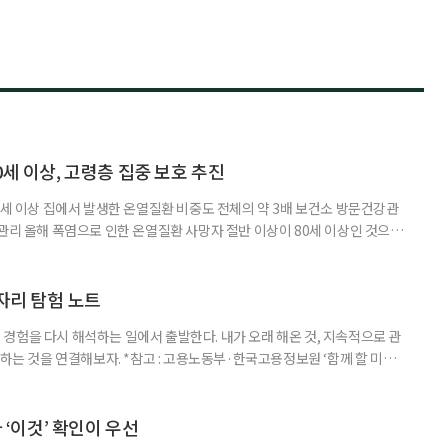
0세 이상, 고령층 집중 보호 추진
0세 이상 집에서 발생한 온열질환 비중도 전체의 약 3배 보건소 방문건강관
 관리 올해 폭염으로 인한 온열질환 사망자 절반 이상이 80세 이상인 것으로
 방문건강관리사업을 통해 80세 이상 고령자 보호를 추진한다. 6일 복지부
까지 질병관리청으로 신고된 온열질환자는 총 2441명으로 이 중 65세 이상
이상은 300명(12.3%)으로 집계됐다. 연령별 환자 수
일자리 탐험 노트
경험을 다시 해석하는 일에서 출발한다. 내가 오래 해온 것, 지속적으로 관
 하는 것을 연결해보자. *참고 : 고용노동부·한국고용정보원 ‘함께 할 미래
브라보 마이 라이프’ 재구성. STEP 1. 내 안의 재료 찾기 1. 무엇을 바꾸고
뀌면 좋겠다’고 느낀 일은? 1._______________
__________ ▷ 그중 내가 직접 해볼 만
다 ‘이것’ 확인이 우선