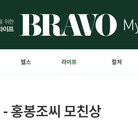
헬스
라이프
컬처
 - 홍봉조씨 모친상