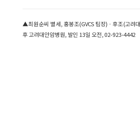
▲최원순씨 별세, 홍봉조(GVCS 팀장)ㆍ후조(고려
후 고려대안암병원, 발인 13일 오전, 02-923-4442