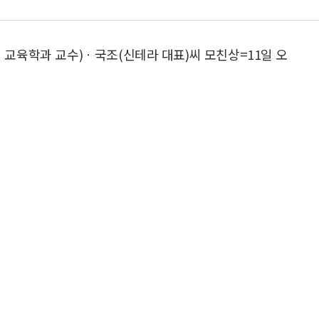
대 교육학과 교수)ㆍ국조(신테라 대표)씨 모친상=11일 오