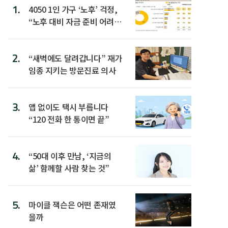
1.
4050 1인 가구 ‘노후’ 걱정,
“노후 대비 자금 준비 어려
워”
2.
“새벽에도 달려갑니다” 재가
임종 지키는 방문진료 의사
3.
앱 없이도 택시 부릅니다
“120 전화 한 통이면 끝”
4.
“50대 이후 만남, ‘지금의
삶’ 함께할 사람 찾는 것”
5.
마이클 잭슨은 어떤 존재였
을까