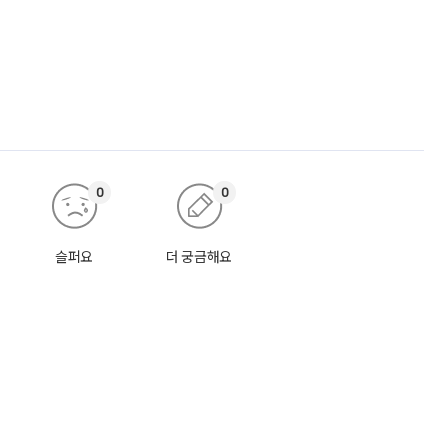
0
0
슬퍼요
더 궁금해요