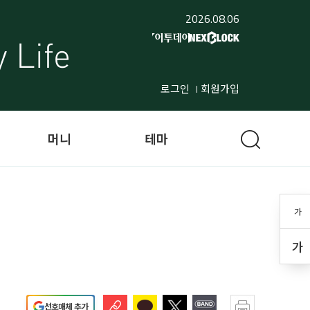
2026.08.06
로그인
회원가입
머니
테마
가
가
선호매체 추가