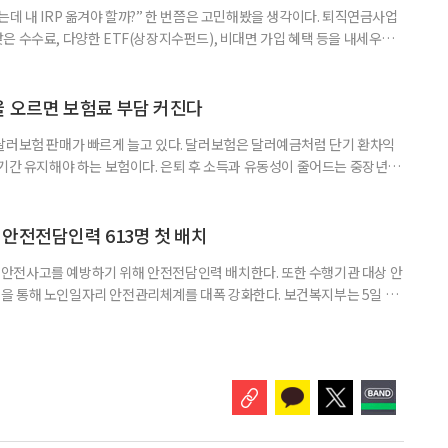
데 내 IRP 옮겨야 할까?” 한 번쯤은 고민해봤을 생각이다. 퇴직연금사업
은 수수료, 다양한 ETF(상장지수펀드), 비대면 가입 혜택 등을 내세우며
 높다고 해서 무조건 옮기는 것만이 정답은 아니다. 퇴직연금은 오랜 기간
 확인해야 할 사항이 있다. 수익률 광고, 먼저 기준부터 봐야 한다 금융회
눈에 잘 들어온다. 하지만 수익률 숫자는 기준에 따라달라질 수 있다.
율 오르면 보험료 부담 커진다
달러보험 판매가 빠르게 늘고 있다. 달러보험은 달러예금처럼 단기 환차익
장기간 유지해야 하는 보험이다. 은퇴 후 소득과 유동성이 줄어드는 중장년층
담과 중도해지 손실 가능성을 함께 살펴야 한다. 5일 보험연구원의 ‘고환율
 리포트에 따르면 올해 1분기 달러보험 판매 건수는 약 4만7000건으로
000건의 두 배를 웃도는 수준이다. 달러보험은 보험료를 달러로 내고
안전전담인력 613명 첫 배치
안전사고를 예방하기 위해 안전전담인력 배치한다. 또한 수행기관 대상 안
을 통해 노인일자리 안전관리체계를 대폭 강화한다. 보건복지부는 5일 노
에서 활동할 수 있도록 안전전담인력 613명을 수행기관과 지방정부에 배
교육, 활동 현장 점검, 상해·산재보험 관리, 안전물품 관리, 사고 발생 시
관리 업무를 맡게 된다. 이번 조치는 노인일자리 사업의 참여 규모와 활동