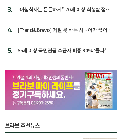
3.
“아침식사는 든든하게” 70세 이상 식생활 점수
가장 높아
4.
[Trend&Bravo] 거절 못 하는 시니어가 끊어야
할 행동 5
5.
65세 이상 국민연금 수급자 비중 80% ‘돌파’
브라보 추천뉴스