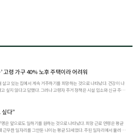
’ 고령 가구 40% 노후 주택이라 어려워
재 살고 있는 집에서 계속 거주하기를 희망하는 것으로 나타났다. 건강이 나
고 싶지 않다고 답했다. 그러나 고령자 주거 정책은 시설 입소와 신규 주택
 시행을 계기로 집수리부터 퇴원 후 임시 거처, 방문 돌봄까지 연결하는 주거
나왔다. 6일 건축공간연구원(AURI)이 발간한 ‘건축과 도시 공간’ 2026년
 고령자 주거-돌봄 협업 체계 구축 방안’ 보고서는 고
 싶다”
중 7명은 앞으로도 일하기를 원하는 것으로 나타났다. 희망 근로 연령은 평균
오래 근무한 일자리를 그만둔 나이는 평균 53세였다. 주된 일자리에서 물러난
의 현실이 통계로 확인됐다. 고령층 취업자 1012만 5000명 국가데이터