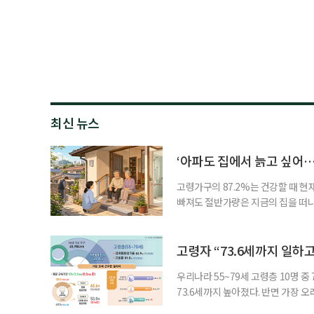
최신 뉴스
‘아파도 집에서 늙고 싶어…
고령가구의 87.2%는 건강할 때 현
빠져도 절반가량은 지금의 집을 떠나
공급에 무게가 실려 있다. 통합돌봄
지원 체계를 구축해야 한다는 제언이 
여름호에 실린 ‘통합돌봄 시행에 따른
고령자 “73.6세까지 일하고
우리나라 55~79세 고령층 10명 
73.6세까지 높아졌다. 반면 가장 
뒤에도 상당 기간 일해야 하는 고령층