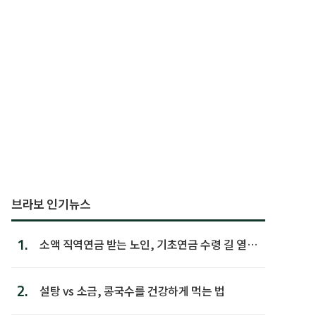
브라보 인기뉴스
1.
소액 직역연금 받는 노인, 기초연금 수령 길 열린
다
2.
설탕 vs 소금, 콩국수를 건강하게 먹는 법