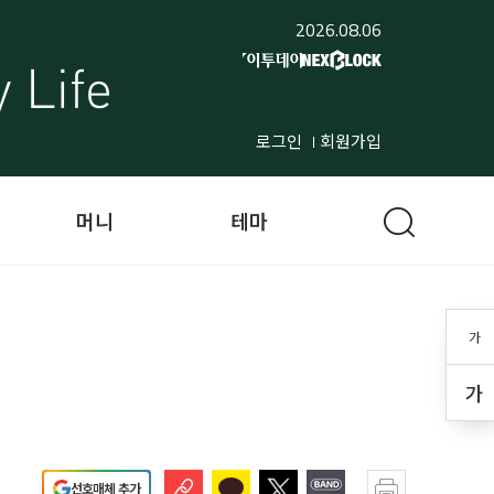
2026.08.06
로그인
회원가입
머니
테마
가
가
선호매체 추가