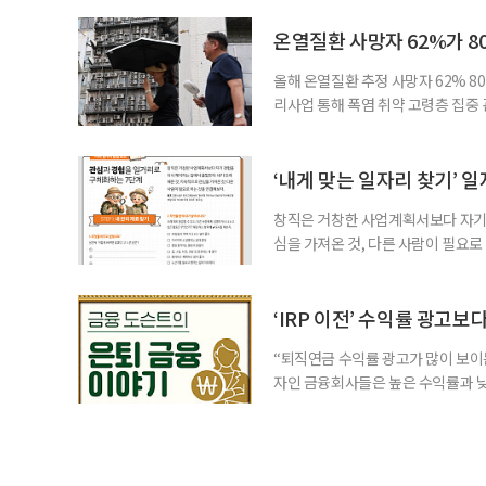
처가 5일 발표한 ‘2026년 5월 경
7000명으로, 1년 전보다 57만 명
온열질환 사망자 62%가 8
올해 온열질환 추정 사망자 62% 8
리사업 통해 폭염 취약 고령층 집중
나타났다. 이에 정부가 전국 보건소
에 따르면 5월 15일부터 이달 4일
고령층은 825명(33.8%), 80세 
‘내게 맞는 일자리 찾기’ 
창직은 거창한 사업계획서보다 자기 
심을 가져온 것, 다른 사람이 필요로
for 5060 창직사례집’을 바탕으로 ‘
싶었나요? ▷ 내가 살아오며 ‘이렇게 바
2._______________ 3._____
‘IRP 이전’ 수익률 광고보
“퇴직연금 수익률 광고가 많이 보이는
자인 금융회사들은 높은 수익률과 낮
가입자를 유치한다. 하지만 수익률이
운용하는 자금인 만큼, 광고보다 먼저
사들이 내세우는 퇴직연금 수익률은 