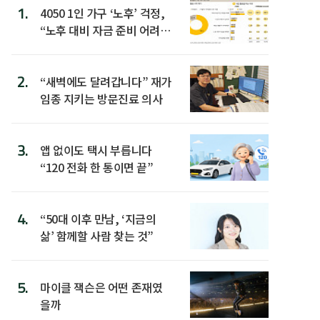
1.
4050 1인 가구 ‘노후’ 걱정,
“노후 대비 자금 준비 어려
워”
2.
“새벽에도 달려갑니다” 재가
임종 지키는 방문진료 의사
3.
앱 없이도 택시 부릅니다
“120 전화 한 통이면 끝”
4.
“50대 이후 만남, ‘지금의
삶’ 함께할 사람 찾는 것”
5.
마이클 잭슨은 어떤 존재였
을까