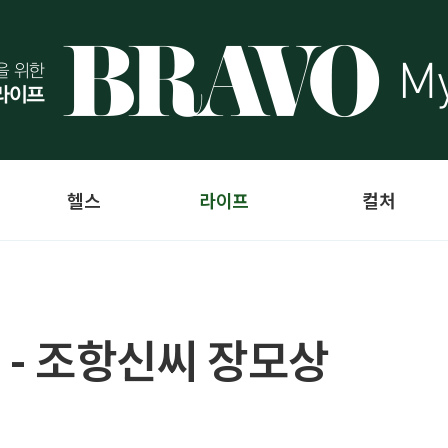
헬스
라이프
컬처
 - 조항신씨 장모상