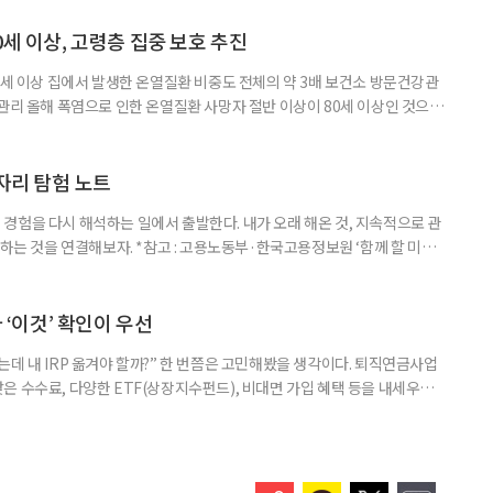
제활동인구조사 고령층 부가조사 결과’에 따르면 55~79세 인구는 1701만
 증가했다. 15세 이상 인구에서 차지하는 비중은
0세 이상, 고령층 집중 보호 추진
0세 이상 집에서 발생한 온열질환 비중도 전체의 약 3배 보건소 방문건강관
 관리 올해 폭염으로 인한 온열질환 사망자 절반 이상이 80세 이상인 것으로
 방문건강관리사업을 통해 80세 이상 고령자 보호를 추진한다. 6일 복지부
까지 질병관리청으로 신고된 온열질환자는 총 2441명으로 이 중 65세 이상
이상은 300명(12.3%)으로 집계됐다. 연령별 환자 수
일자리 탐험 노트
경험을 다시 해석하는 일에서 출발한다. 내가 오래 해온 것, 지속적으로 관
 하는 것을 연결해보자. *참고 : 고용노동부·한국고용정보원 ‘함께 할 미래
브라보 마이 라이프’ 재구성. STEP 1. 내 안의 재료 찾기 1. 무엇을 바꾸고
뀌면 좋겠다’고 느낀 일은? 1._______________
__________ ▷ 그중 내가 직접 해볼 만
다 ‘이것’ 확인이 우선
데 내 IRP 옮겨야 할까?” 한 번쯤은 고민해봤을 생각이다. 퇴직연금사업
은 수수료, 다양한 ETF(상장지수펀드), 비대면 가입 혜택 등을 내세우며
 높다고 해서 무조건 옮기는 것만이 정답은 아니다. 퇴직연금은 오랜 기간
 확인해야 할 사항이 있다. 수익률 광고, 먼저 기준부터 봐야 한다 금융회
눈에 잘 들어온다. 하지만 수익률 숫자는 기준에 따라달라질 수 있다.