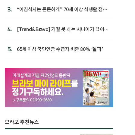
3.
“아침식사는 든든하게” 70세 이상 식생활 점수
가장 높아
4.
[Trend&Bravo] 거절 못 하는 시니어가 끊어야
할 행동 5
5.
65세 이상 국민연금 수급자 비중 80% ‘돌파’
브라보 추천뉴스