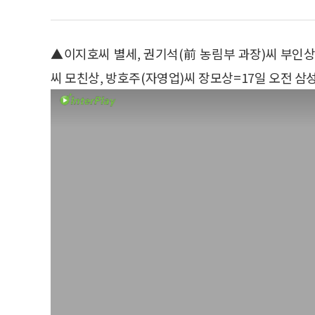
▲이지호씨 별세, 권기석(前 농림부 과장)씨 부인
씨 모친상, 방호주(자영업)씨 장모상=17일 오전 삼성서울