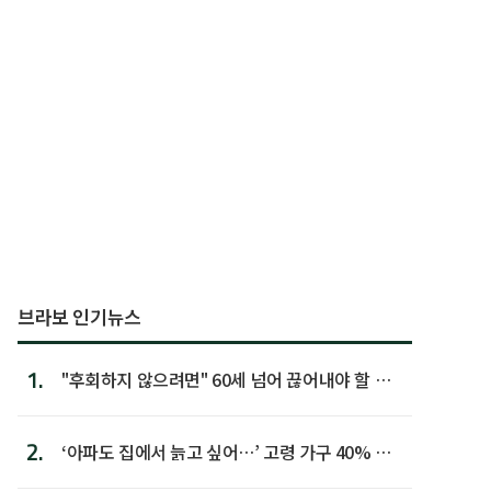
브라보 인기뉴스
1.
"후회하지 않으려면" 60세 넘어 끊어내야 할 사
람 1위
2.
‘아파도 집에서 늙고 싶어…’ 고령 가구 40% 노
후 주택이라 어...