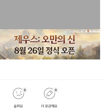
0
0
슬퍼요
더 궁금해요