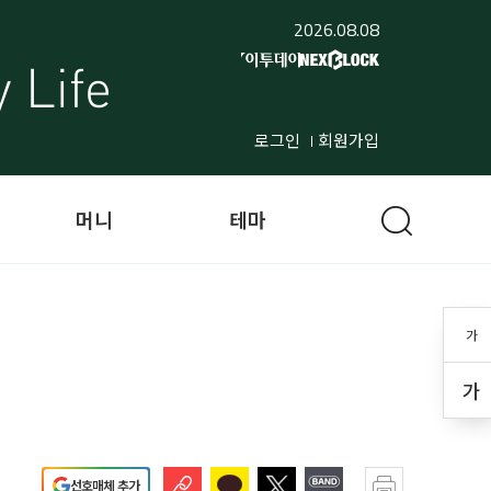
2026.08.08
로그인
회원가입
머니
테마
가
가
선호매체 추가