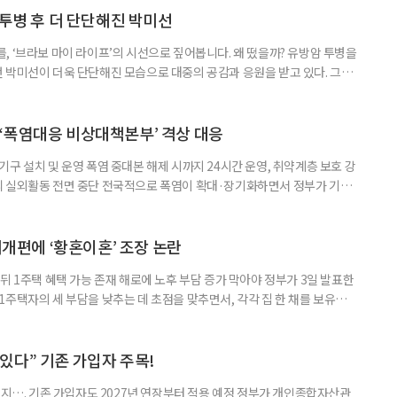
 국민취업지원제도 구직활동이 쉽지 않은 사람을 위한 제도다. 개인별 취
 투병 후 더 단단해진 박미선
, ‘브라보 마이 라이프’의 시선으로 짚어봅니다. 왜 떴을까? 유방암 투병을
 박미선이 더욱 단단해진 모습으로 대중의 공감과 응원을 받고 있다. 그러
널에 출연한 그는 방송 활동을 그만하라는 악성 댓글을 받았다고 고백해 눈
삶을 이어가고 있는 박미선은 왜 이전보다 더 큰 관심과 사랑을 받고 있을
 소식 박미선은 재치 있는 말솜씨와 공감 능력으로
‘폭염대응 비상대책본부’ 격상 대응
구 설치 및 운영 폭염 중대본 해제 시까지 24시간 운영, 취약계층 보호 강
리 실외활동 전면 중단 전국적으로 폭염이 확대·장기화하면서 정부가 기존
’로 격상했다. 7일 보건복지부에 따르면 정은경 장관 주재로 폭염 대응
본부를 구성·운영하기로 했다. 이번 조치는 지난 2일 폭염 중앙재난안전대
령된 이후에도 폭염이 전국적으로 확대되고 장기화한 데 따른 것이다. 기존에
제개편에 ‘황혼이혼’ 조장 논란
뒤 1주택 혜택 가능 존재 해로에 노후 부담 증가 막아야 정부가 3일 발표한
주택자의 세 부담을 낮추는 데 초점을 맞추면서, 각각 집 한 채를 보유한
것보다 이혼이 경제적으로 유리해질 수 있다는 분석이 나온다. 종합부동산
1주택 공제와 세액공제 적용 여부는 부부를 하나의 세대로 묶어 판단한다. 부
 세대가 두 채를 가진 것으로 보지만, 실제 이혼해 주거와 생계를 분
수 있다” 기존 가입자 주목!
폐지…. 기존 가입자도 2027년 연장부터 적용 예정 정부가 개인종합자산관