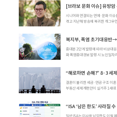
준비부터 구직 수당까지 고용노동부
[브라보 문화 이슈] 유방암
업 지원 계획을 세
시니어와 연결되는 연예·문화 이슈를
겪고 지난해 방송에 복귀한 개그우먼
나 최근 개그맨 김영철의 유튜브 채
길을 끌었다. 투병 이후에도 자신의 
까. 오랜 방송 생활 뒤 전해진 투병
복지부, 폭염 초기대응반→
중대본 2단계 발령에 따라 비상대응기
화 폭염중대경보 발령 시 노인일자
초기대응반을 ‘폭염대응 비상대책본부
긴급회의를 열고 폭염대응 비상대책
책본부(중대본) 2단계(심각)가 발
“해로하면 손해?” 8·3 세
운영
결혼이 불리한 세금·연금 구조 이혼 
부동산 세제개편안이 실거주 1세대 1
고령 부부에게는 혼인을 유지하는 
세는 개인별로 부과하지만, 1세대 
부가 각자 집 한 채씩을 보유하면 한
“ISA ‘남은 한도’ 사라질 
일반 ISA는 미사용 납입한도 이월 