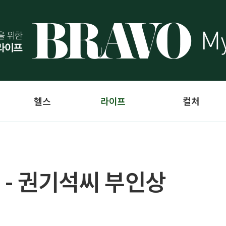
헬스
라이프
컬처
 - 권기석씨 부인상