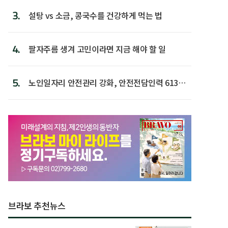
3.
설탕 vs 소금, 콩국수를 건강하게 먹는 법
4.
팔자주름 생겨 고민이라면 지금 해야 할 일
5.
노인일자리 안전관리 강화, 안전전담인력 613명
첫 배치
브라보 추천뉴스