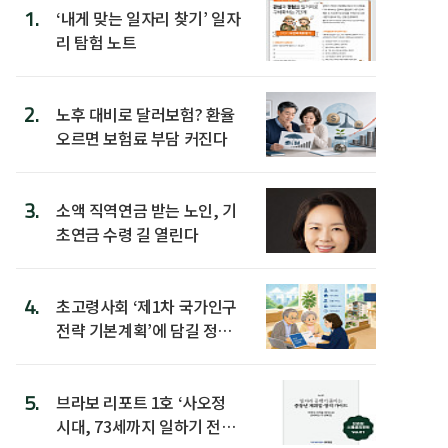
1.
‘내게 맞는 일자리 찾기’ 일자
리 탐험 노트
2.
노후 대비로 달러보험? 환율
오르면 보험료 부담 커진다
3.
소액 직역연금 받는 노인, 기
초연금 수령 길 열린다
4.
초고령사회 ‘제1차 국가인구
전략 기본계획’에 담길 정책
은
5.
브라보 리포트 1호 ‘사오정
시대, 73세까지 일하기 전략’