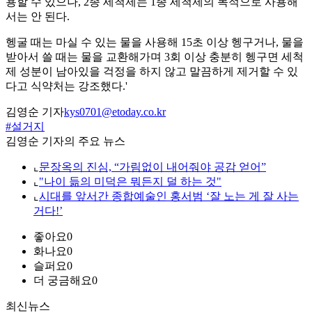
용할 수 있으나, 2종 세척제는 1종 세척제의 목적으로 사용해
서는 안 된다.
헹굴 때는 마실 수 있는 물을 사용해 15초 이상 헹구거나, 물을
받아서 쓸 때는 물을 교환해가며 3회 이상 충분히 헹구면 세척
제 성분이 남아있을 걱정을 하지 않고 말끔하게 제거할 수 있
다고 식약처는 강조했다.'
김영순 기자
kys0701@etoday.co.kr
#설거지
김영순 기자의 주요 뉴스
⌞
문장옥의 진심, “가림없이 내어줘야 공감 얻어”
⌞
"나이 듦의 미덕은 뭐든지 덜 하는 것"
⌞
시대를 앞서간 종합예술인 홍서범 ‘잘 노는 게 잘 사는
거다!’
좋아요
0
화나요
0
슬퍼요
0
더 궁금해요
0
최신뉴스