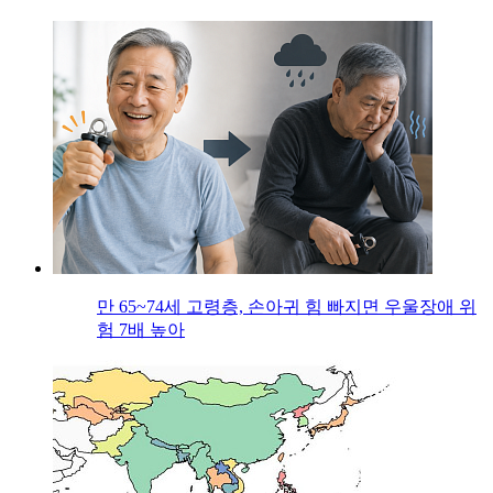
만 65~74세 고령층, 손아귀 힘 빠지면 우울장애 위
험 7배 높아