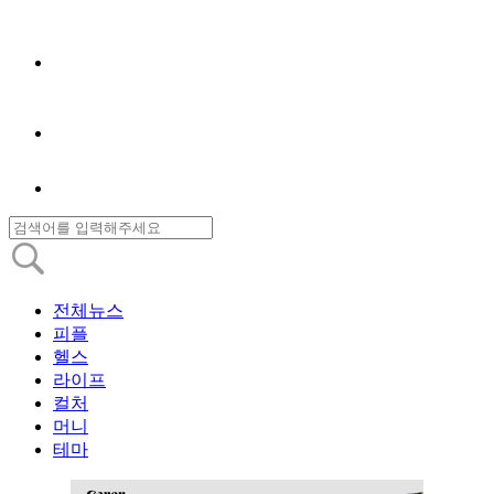
전체뉴스
피플
헬스
라이프
컬처
머니
테마