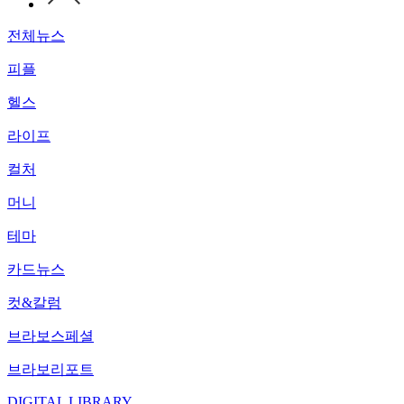
전체뉴스
피플
헬스
라이프
컬처
머니
테마
카드뉴스
컷&칼럼
브라보스페셜
브라보리포트
DIGITAL LIBRARY