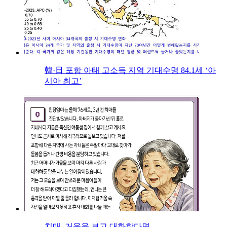
韓·日 포함 아태 고소득 지역 기대수명 84.1세 ‘아
시아 최고’
치매, 거울을 보고 대화한다면