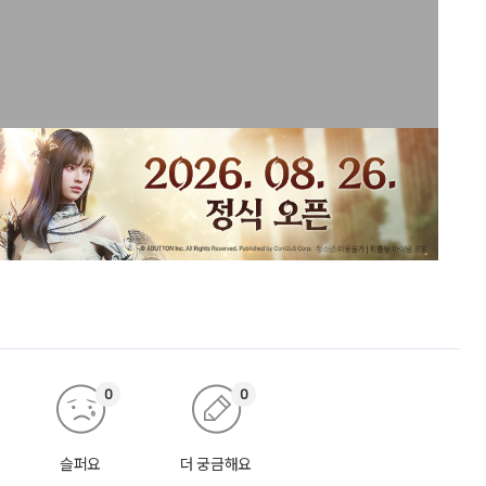
0
0
슬퍼요
더 궁금해요