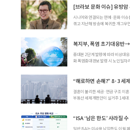
준비부터 구직 수당까지 고용노동부
[브라보 문화 이슈] 유방암
업 지원 계획을 세
시니어와 연결되는 연예·문화 이슈를
겪고 지난해 방송에 복귀한 개그우먼
나 최근 개그맨 김영철의 유튜브 채
길을 끌었다. 투병 이후에도 자신의 
까. 오랜 방송 생활 뒤 전해진 투병
복지부, 폭염 초기대응반→
중대본 2단계 발령에 따라 비상대응기
화 폭염중대경보 발령 시 노인일자
초기대응반을 ‘폭염대응 비상대책본부
긴급회의를 열고 폭염대응 비상대책
책본부(중대본) 2단계(심각)가 발
“해로하면 손해?” 8·3 세
운영
결혼이 불리한 세금·연금 구조 이혼 
부동산 세제개편안이 실거주 1세대 1
고령 부부에게는 혼인을 유지하는 
세는 개인별로 부과하지만, 1세대 
부가 각자 집 한 채씩을 보유하면 한
“ISA ‘남은 한도’ 사라질 
일반 ISA는 미사용 납입한도 이월 