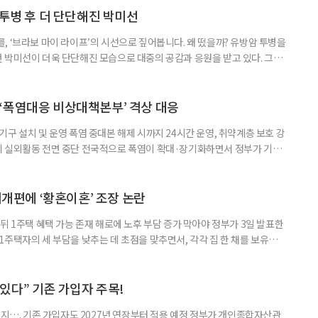
 국민취업지원제도 구직활동이 쉽지 않은 사람을 위한 제도다. 개인별 취
 투병 후 더 단단해진 박미선
, ‘브라보 마이 라이프’의 시선으로 짚어봅니다. 왜 떴을까? 유방암 투병을
 박미선이 더욱 단단해진 모습으로 대중의 공감과 응원을 받고 있다. 그러
널에 출연한 그는 방송 활동을 그만하라는 악성 댓글을 받았다고 고백해 눈
삶을 이어가고 있는 박미선은 왜 이전보다 더 큰 관심과 사랑을 받고 있을
 소식 박미선은 재치 있는 말솜씨와 공감 능력으로
‘폭염대응 비상대책본부’ 격상 대응
구 설치 및 운영 폭염 중대본 해제 시까지 24시간 운영, 취약계층 보호 강
리 실외활동 전면 중단 전국적으로 폭염이 확대·장기화하면서 정부가 기존
’로 격상했다. 7일 보건복지부에 따르면 정은경 장관 주재로 폭염 대응
본부를 구성·운영하기로 했다. 이번 조치는 지난 2일 폭염 중앙재난안전대
령된 이후에도 폭염이 전국적으로 확대되고 장기화한 데 따른 것이다. 기존에
제개편에 ‘황혼이혼’ 조장 논란
뒤 1주택 혜택 가능 존재 해로에 노후 부담 증가 막아야 정부가 3일 발표한
주택자의 세 부담을 낮추는 데 초점을 맞추면서, 각각 집 한 채를 보유한
것보다 이혼이 경제적으로 유리해질 수 있다는 분석이 나온다. 종합부동산
1주택 공제와 세액공제 적용 여부는 부부를 하나의 세대로 묶어 판단한다. 부
 세대가 두 채를 가진 것으로 보지만, 실제 이혼해 주거와 생계를 분
수 있다” 기존 가입자 주목!
폐지…. 기존 가입자도 2027년 연장부터 적용 예정 정부가 개인종합자산관