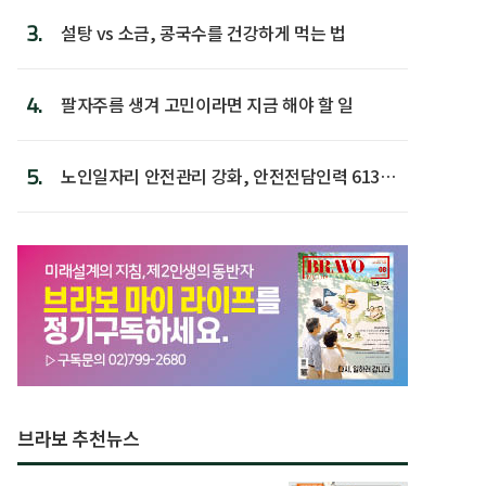
3.
설탕 vs 소금, 콩국수를 건강하게 먹는 법
4.
팔자주름 생겨 고민이라면 지금 해야 할 일
5.
노인일자리 안전관리 강화, 안전전담인력 613명
첫 배치
브라보 추천뉴스