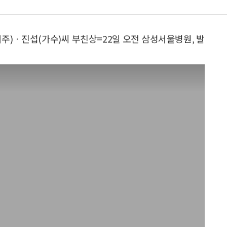
거주)ㆍ진섭(가수)씨 부친상=22일 오전 삼성서울병원, 발