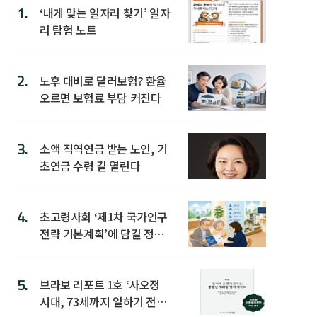
1.
‘내게 맞는 일자리 찾기’ 일자
리 탐험 노트
2.
노후 대비로 달러보험? 환율
오르면 보험료 부담 커진다
3.
소액 직역연금 받는 노인, 기
초연금 수령 길 열린다
4.
초고령사회 ‘제1차 국가인구
전략 기본계획’에 담길 정책
은
5.
브라보 리포트 1호 ‘사오정
시대, 73세까지 일하기 전략’