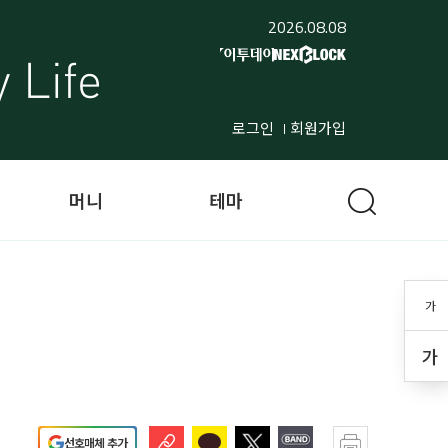
2026.08.08
로그인
회원가입
머니
테마
가
가
선호매체 추가