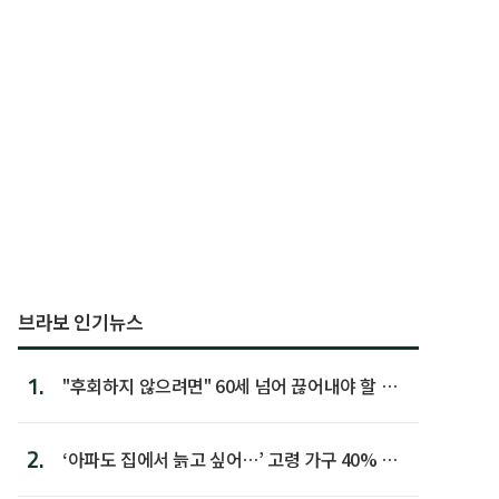
브라보 인기뉴스
1.
"후회하지 않으려면" 60세 넘어 끊어내야 할 사
람 1위
2.
‘아파도 집에서 늙고 싶어…’ 고령 가구 40% 노
후 주택이라 어...