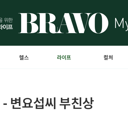
헬스
라이프
컬처
 - 변요섭씨 부친상