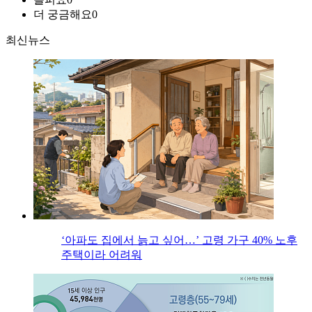
더 궁금해요
0
최신뉴스
‘아파도 집에서 늙고 싶어…’ 고령 가구 40% 노후
주택이라 어려워