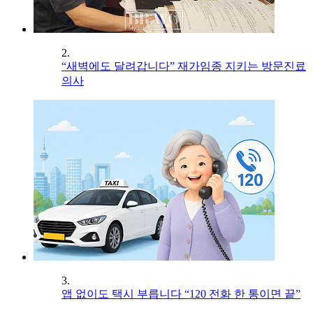
2.
“새벽에도 달려갑니다” 재가임종 지키는 방문진료
의사
3.
앱 없이도 택시 부릅니다 “120 전화 한 통이면 끝”