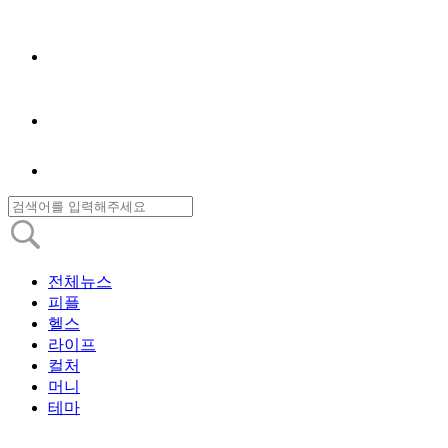
전체뉴스
피플
헬스
라이프
컬처
머니
테마