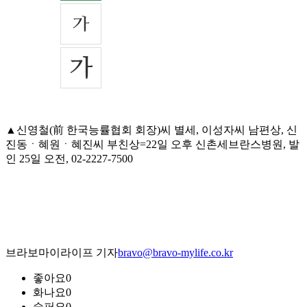
▲신영철(前 한국능률협회 회장)씨 별세, 이성자씨 남편상, 신
진동ㆍ혜원ㆍ혜진씨 부친상=22일 오후 신촌세브란스병원, 발
인 25일 오전, 02-2227-7500
브라보마이라이프 기자
bravo@bravo-mylife.co.kr
좋아요
0
화나요
0
슬퍼요
0