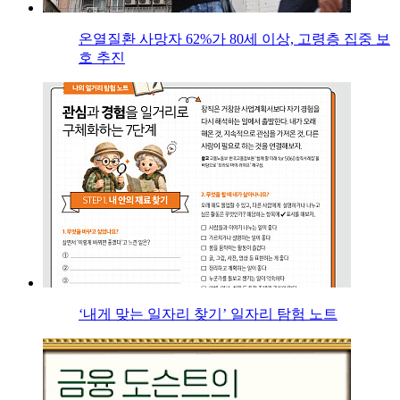
온열질환 사망자 62%가 80세 이상, 고령층 집중 보
호 추진
‘내게 맞는 일자리 찾기’ 일자리 탐험 노트