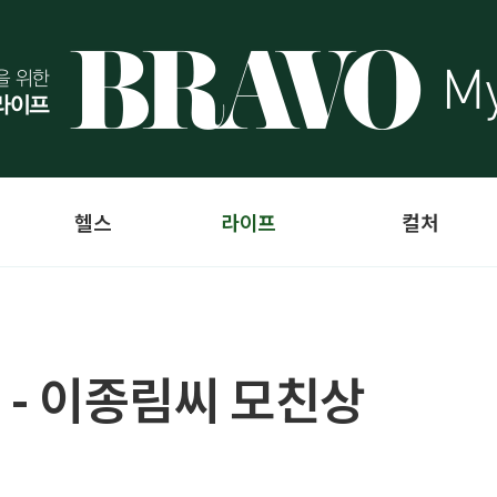
헬스
라이프
컬처
 - 이종림씨 모친상