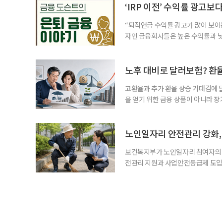
2._______________ 3._____
‘IRP 이전’ 수익률 광고보
“퇴직연금 수익률 광고가 많이 보이는
자인 금융회사들은 높은 수익률과 낮
가입자를 유치한다. 하지만 수익률이
운용하는 자금인 만큼, 광고보다 먼저
사들이 내세우는 퇴직연금 수익률은 
노후 대비로 달러보험? 환
고환율과 추가 환율 상승 기대감에 
을 얻기 위한 금융 상품이 아니라 
이라면 환율 상승에 따른 보험료 부
국면의 달러보험 소비자 위험과 과제’
집계됐다. 전년 동기 판매량인 2만2
노인일자리 안전관리 강화, 
보건복지부가 노인일자리 참여자의 
전관리 지원과 사업안전등급제 도입
인일자리 참여자가 더욱 안전한 환경
치한다고 밝혔다. 이들은 참여자 안전
후속조치 등 노인일자리 전반의 안전
분야가