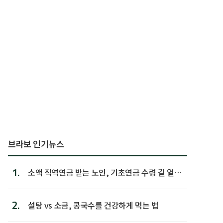
브라보 인기뉴스
1.
소액 직역연금 받는 노인, 기초연금 수령 길 열린
다
2.
설탕 vs 소금, 콩국수를 건강하게 먹는 법