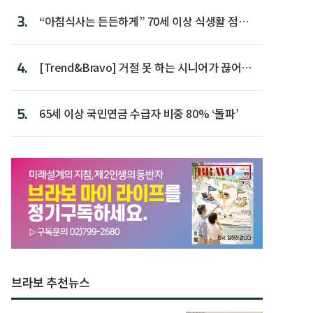
3.
“아침식사는 든든하게” 70세 이상 식생활 점수
가장 높아
4.
[Trend&Bravo] 거절 못 하는 시니어가 끊어야
할 행동 5
5.
65세 이상 국민연금 수급자 비중 80% ‘돌파’
브라보 추천뉴스