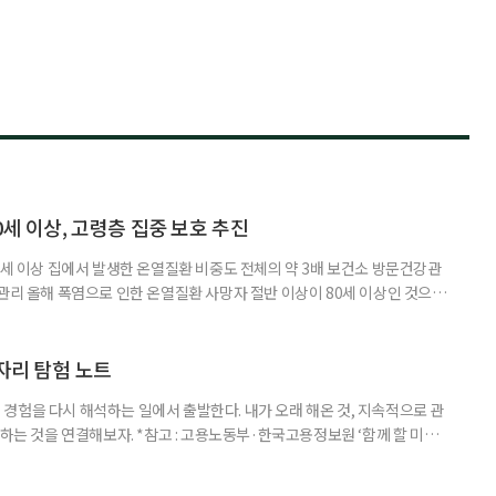
0세 이상, 고령층 집중 보호 추진
0세 이상 집에서 발생한 온열질환 비중도 전체의 약 3배 보건소 방문건강관
 관리 올해 폭염으로 인한 온열질환 사망자 절반 이상이 80세 이상인 것으로
 방문건강관리사업을 통해 80세 이상 고령자 보호를 추진한다. 6일 복지부
까지 질병관리청으로 신고된 온열질환자는 총 2441명으로 이 중 65세 이상
이상은 300명(12.3%)으로 집계됐다. 연령별 환자 수
일자리 탐험 노트
경험을 다시 해석하는 일에서 출발한다. 내가 오래 해온 것, 지속적으로 관
 하는 것을 연결해보자. *참고 : 고용노동부·한국고용정보원 ‘함께 할 미래
브라보 마이 라이프’ 재구성. STEP 1. 내 안의 재료 찾기 1. 무엇을 바꾸고
뀌면 좋겠다’고 느낀 일은? 1._______________