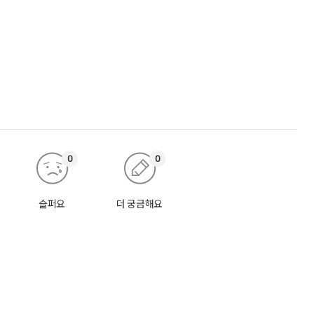
0
0
슬퍼요
더 궁금해요