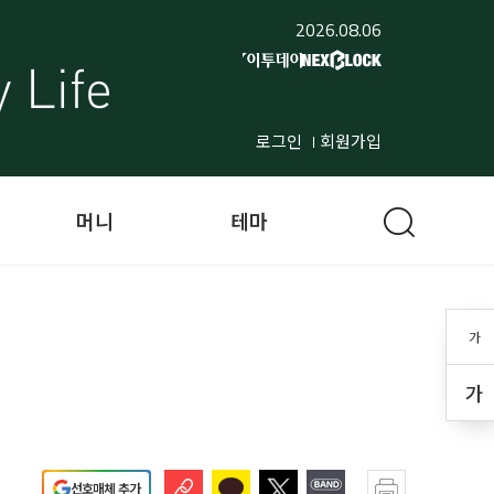
2026.08.06
로그인
회원가입
머니
테마
가
가
선호매체 추가