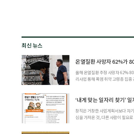
최신 뉴스
온열질환 사망자 62%가 8
올해 온열질환 추정 사망자 62% 8
리사업 통해 폭염 취약 고령층 집중
나타났다. 이에 정부가 전국 보건소
에 따르면 5월 15일부터 이달 4일
고령층은 825명(33.8%), 80세 
‘내게 맞는 일자리 찾기’ 
창직은 거창한 사업계획서보다 자기 
심을 가져온 것, 다른 사람이 필요로
for 5060 창직사례집’을 바탕으로 ‘
싶었나요? ▷ 내가 살아오며 ‘이렇게 바