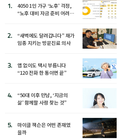
1.
4050 1인 가구 ‘노후’ 걱정,
“노후 대비 자금 준비 어려
워”
2.
“새벽에도 달려갑니다” 재가
임종 지키는 방문진료 의사
3.
앱 없이도 택시 부릅니다
“120 전화 한 통이면 끝”
4.
“50대 이후 만남, ‘지금의
삶’ 함께할 사람 찾는 것”
5.
마이클 잭슨은 어떤 존재였
을까