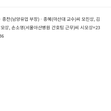
ㆍ종찬(남양유업 부장)ㆍ종혜(마산대 교수)씨 모친상, 김
장모상, 손소영(서울아산병원 간호팀 근무)씨 시모상=23
36