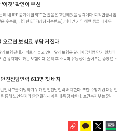
__________ ▷ 그중 내가 직접 해볼 만
다 ‘이것’ 확인이 우선
데 내 IRP 옮겨야 할까?” 한 번쯤은 고민해봤을 생각이다. 퇴직연금사업
은 수수료, 다양한 ETF(상장지수펀드), 비대면 가입 혜택 등을 내세우며
 높다고 해서 무조건 옮기는 것만이 정답은 아니다. 퇴직연금은 오랜 기간
 확인해야 할 사항이 있다. 수익률 광고, 먼저 기준부터 봐야 한다 금융회
눈에 잘 들어온다. 하지만 수익률 숫자는 기준에 따라달라질 수 있다.
율 오르면 보험료 부담 커진다
달러보험 판매가 빠르게 늘고 있다. 달러보험은 달러예금처럼 단기 환차익
장기간 유지해야 하는 보험이다. 은퇴 후 소득과 유동성이 줄어드는 중장년층
담과 중도해지 손실 가능성을 함께 살펴야 한다. 5일 보험연구원의 ‘고환율
 리포트에 따르면 올해 1분기 달러보험 판매 건수는 약 4만7000건으로
000건의 두 배를 웃도는 수준이다. 달러보험은 보험료를 달러로 내고
안전전담인력 613명 첫 배치
안전사고를 예방하기 위해 안전전담인력 배치한다. 또한 수행기관 대상 안
을 통해 노인일자리 안전관리체계를 대폭 강화한다. 보건복지부는 5일 노
에서 활동할 수 있도록 안전전담인력 613명을 수행기관과 지방정부에 배
교육, 활동 현장 점검, 상해·산재보험 관리, 안전물품 관리, 사고 발생 시
관리 업무를 맡게 된다. 이번 조치는 노인일자리 사업의 참여 규모와 활동