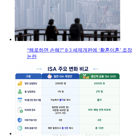
“해로하면 손해?” 8·3 세제개편에 ‘황혼이혼’ 조장
논란