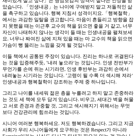
재미있게 살고 싶다」는 명심보감의 성격이 짙다는 인상을 받
았습니다. 「인생내공」는 나이에 구애받지 말고 저돌적인 삶
을 촉구하고 있습니다. 행복 지침서 성격이지요.「행복철학」
에서는 과감한 일탈을 권고합니다. 마음이 흔들리고 방향을 잡
지 못했을 때는 이근후 교수의 책을 읽으면 좋을 거 같고, 너무
자신이 나태하지 않나는 생각이 들 때는 인생내공을 펼쳐보세
요. 너무나 짜여진 삶에 지쳐 있을 때는 마 교수의 책을 읽으면
가슴이 뻥 뚫리는 느낌을 갖게 될 것입니다.
이들 책에서 공통된 주장이 있습니다. 진리는 하나로 귀결된다
는 것을 입증해주듯, ’내려 놓으라‘는 것입니다. 인생 전반부가
무언가를 손에 쥐는 시기라면, 인생 후반부는 과감히 손에서
내려놓는 시기라는 것입니다. ’고령이 될 수록 더 섹시해 져라‘
인생내공과 행복철학이 강조하는 주제 중 하나입니다.
그리고 나이를 내세워 젊은 층을 누를려고 하지 말고 존중하라
는 것도 세 책에 모두 담겨 있습니다. 비우고, 세대간 벽을 허물
고 서로 존경과 존중할 것, 그리고 섹시해지기 위해서는 무엇
보다 건강관리에 힘쓰라는 것입니다.
시니어 여러분 행복하세요. 저도 행복하겠습니다. 그리고 지금
사회가 우리 시니어들에게 요구하는 것은 Respect가 아니라