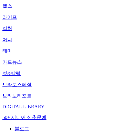
헬스
라이프
컬처
머니
테마
카드뉴스
컷&칼럼
브라보스페셜
브라보리포트
DIGITAL LIBRARY
50+ 시니어 신춘문예
블로그