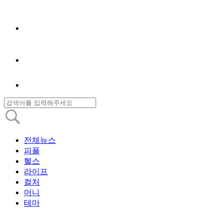
전체뉴스
피플
헬스
라이프
컬처
머니
테마