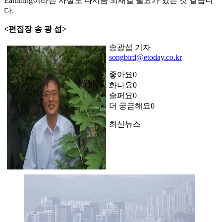
Earnning이라는 사실도 다시금 되새길 필요가 있는 것 같습니
다.
<편집장 송 광 섭>
송광섭 기자
songbird@etoday.co.kr
좋아요
0
화나요
0
슬퍼요
0
더 궁금해요
0
최신뉴스