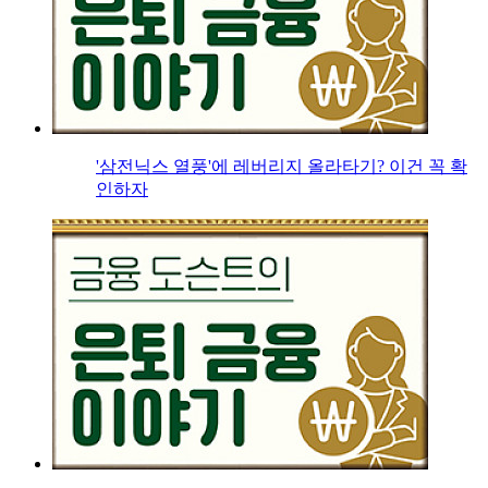
'삼전닉스 열풍'에 레버리지 올라타기? 이건 꼭 확
인하자