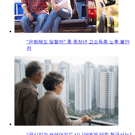
“은퇴해도 일할까” 美 중장년 고소득층 노후 불안
커
“공시지가 보셨어요?” 시니어에게 닥칠 청구서는?