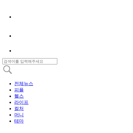
전체뉴스
피플
헬스
라이프
컬처
머니
테마