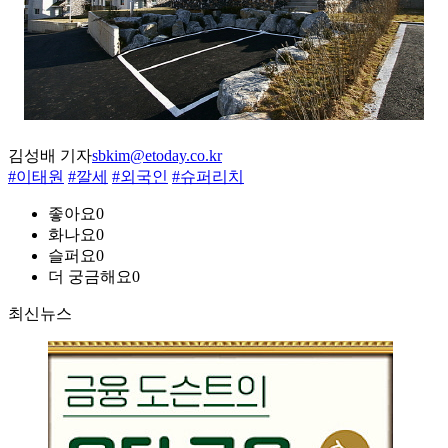
김성배 기자
sbkim@etoday.co.kr
#이태원
#깔세
#외국인
#슈퍼리치
좋아요
0
화나요
0
슬퍼요
0
더 궁금해요
0
최신뉴스