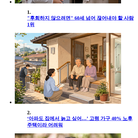
1.
"후회하지 않으려면" 60세 넘어 끊어내야 할 사람
1위
2.
‘아파도 집에서 늙고 싶어…’ 고령 가구 40% 노후
주택이라 어려워