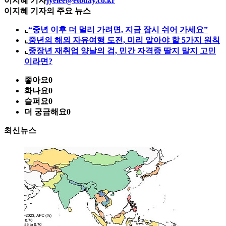
이지혜 기자
jyelee@etoday.co.kr
이지혜 기자의 주요 뉴스
⌞
“중년 이후 더 멀리 가려면, 지금 잠시 쉬어 가세요”
⌞
중년의 해외 자유여행 도전, 미리 알아야 할 5가지 원칙
⌞
중장년 재취업 양날의 검, 민간 자격증 딸지 말지 고민
이라면?
좋아요
0
화나요
0
슬퍼요
0
더 궁금해요
0
최신뉴스