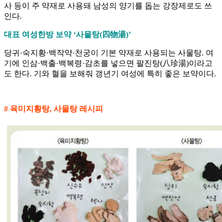
사 등이 주 약재로 사용돼 남성의 양기를 돕는 강장제로도 쓰
인다.
대표 여성한방 보약 ‘사물탕(四物湯)’
당귀·숙지황·백작약·천궁이 기본 약재로 사용되는 사물탕. 여
기에 인삼·백출·백복령·감초를 넣으면 팔진탕(八珍湯)이라고
도 한다. 기와 혈을 보해줘 갱년기 여성에 특히 좋은 보약이다.
# 육미지황탕, 사물탕 레시피