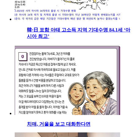
韓·日 포함 아태 고소득 지역 기대수명 84.1세 ‘아
시아 최고’
치매, 거울을 보고 대화한다면