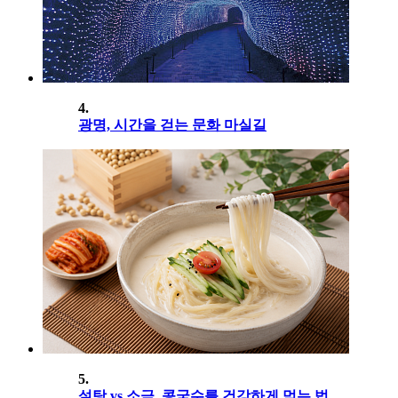
4.
광명, 시간을 걷는 문화 마실길
5.
설탕 vs 소금, 콩국수를 건강하게 먹는 법