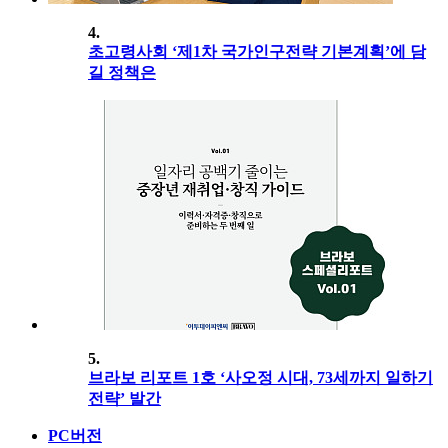
4.
초고령사회 ‘제1차 국가인구전략 기본계획’에 담
길 정책은
5.
브라보 리포트 1호 ‘사오정 시대, 73세까지 일하기
전략’ 발간
PC버전