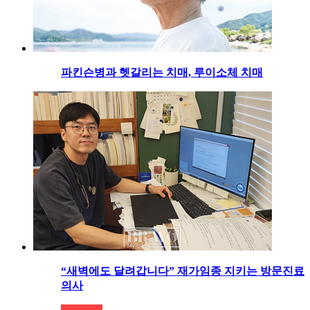
파킨슨병과 헷갈리는 치매, 루이소체 치매
“새벽에도 달려갑니다” 재가임종 지키는 방문진료
의사