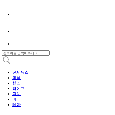
전체뉴스
피플
헬스
라이프
컬처
머니
테마