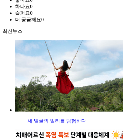
화나요
0
슬퍼요
0
더 궁금해요
0
최신뉴스
세 얼굴의 발리를 탐험하다