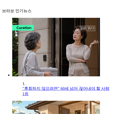
브라보 인기뉴스
1.
"후회하지 않으려면" 60세 넘어 끊어내야 할 사람
1위