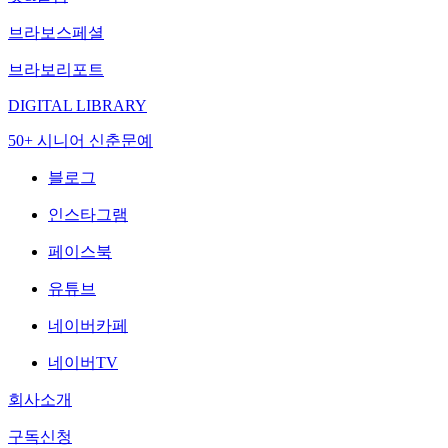
브라보스페셜
브라보리포트
DIGITAL LIBRARY
50+ 시니어 신춘문예
블로그
인스타그램
페이스북
유튜브
네이버카페
네이버TV
회사소개
구독신청