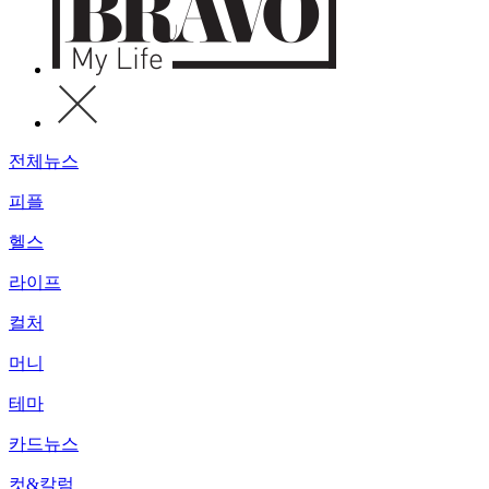
전체뉴스
피플
헬스
라이프
컬처
머니
테마
카드뉴스
컷&칼럼