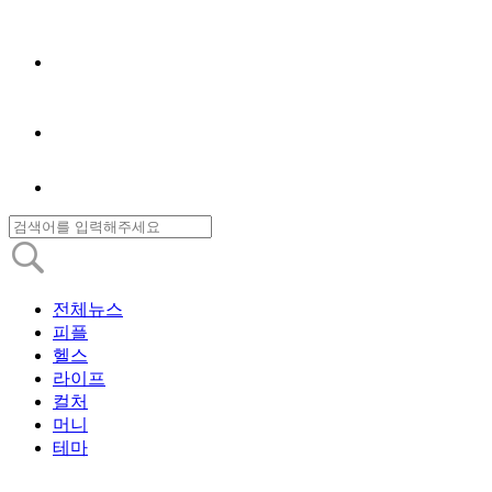
전체뉴스
피플
헬스
라이프
컬처
머니
테마