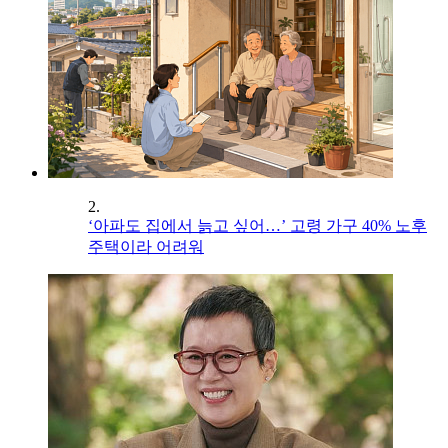
2.
‘아파도 집에서 늙고 싶어…’ 고령 가구 40% 노후
주택이라 어려워