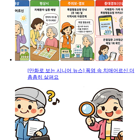
[만화로 보는 시니어 뉴스] 폭염 속 치매어르신 더
촘촘히 살펴요