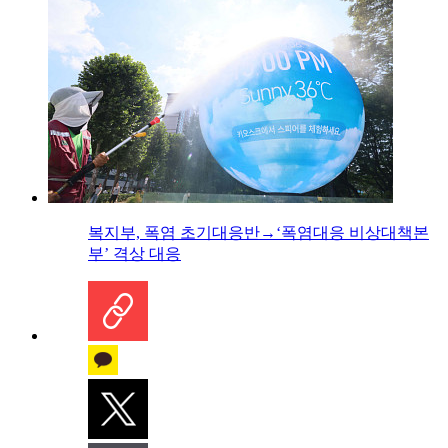
복지부, 폭염 초기대응반→‘폭염대응 비상대책본
부’ 격상 대응