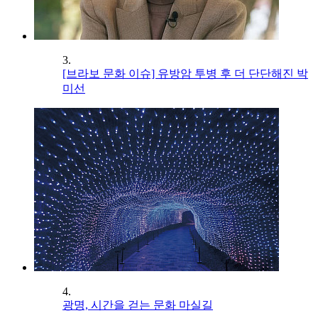
3.
[브라보 문화 이슈] 유방암 투병 후 더 단단해진 박
미선
4.
광명, 시간을 걷는 문화 마실길