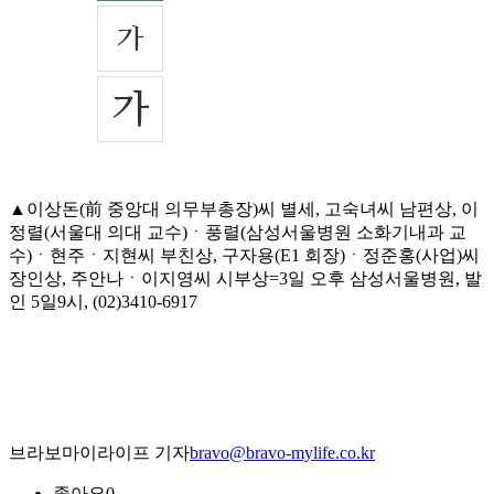
▲이상돈(前 중앙대 의무부총장)씨 별세, 고숙녀씨 남편상, 이
정렬(서울대 의대 교수)ㆍ풍렬(삼성서울병원 소화기내과 교
수)ㆍ현주ㆍ지현씨 부친상, 구자용(E1 회장)ㆍ정준홍(사업)씨
장인상, 주안나ㆍ이지영씨 시부상=3일 오후 삼성서울병원, 발
인 5일9시, (02)3410-6917
브라보마이라이프 기자
bravo@bravo-mylife.co.kr
좋아요
0