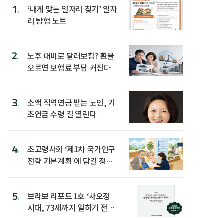
1.
‘내게 맞는 일자리 찾기’ 일자
리 탐험 노트
2.
노후 대비로 달러보험? 환율
오르면 보험료 부담 커진다
3.
소액 직역연금 받는 노인, 기
초연금 수령 길 열린다
4.
초고령사회 ‘제1차 국가인구
전략 기본계획’에 담길 정책
은
5.
브라보 리포트 1호 ‘사오정
시대, 73세까지 일하기 전략’