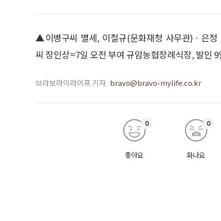
▲이병구씨 별세, 이철규(문화재청 사무관)ㆍ은정
씨 장인상=7일 오전 부여 규암농협장례식장, 발인 9일 오
브라보마이라이프 기자
bravo@bravo-mylife.co.kr
0
0
좋아요
화나요