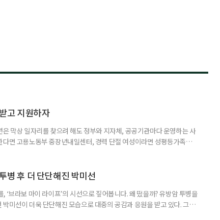
담받고 지원하자
년은 막상 일자리를 찾으려 해도 정부와 지자체, 공공기관마다 운영하는 사
원한다면 고용노동부 중장년내일센터, 경력 단절 여성이라면 성평등가족부
득을 함께 원한다면 보건복지부 노인일자리사업이 출발점이 될 수 있다.
 활용하는 것만으로도 새로운 일을 시작하는 문턱이 훨씬 낮아진다. 취업
 국민취업지원제도 구직활동이 쉽지 않은 사람을 위한 제도다. 개인별 취
 투병 후 더 단단해진 박미선
, ‘브라보 마이 라이프’의 시선으로 짚어봅니다. 왜 떴을까? 유방암 투병을
 박미선이 더욱 단단해진 모습으로 대중의 공감과 응원을 받고 있다. 그러
널에 출연한 그는 방송 활동을 그만하라는 악성 댓글을 받았다고 고백해 눈