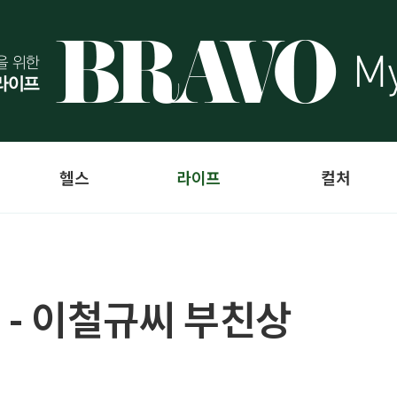
헬스
라이프
컬처
 - 이철규씨 부친상