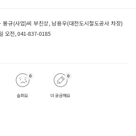
ㆍ봉규(사업)씨 부친상, 남용우(대전도시철도공사 차장)
전, 041-837-0185
0
0
슬퍼요
더 궁금해요