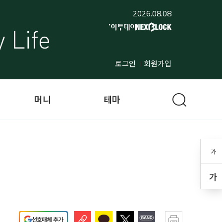
2026.08.08
로그인
회원가입
머니
테마
가
가
선호매체 추가