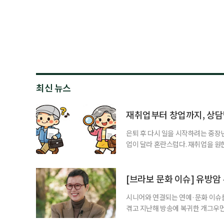
최신 뉴스
재취업부터 창업까지, 상
은퇴 후 다시 일을 시작하려는 중장
업이 달라 혼란스럽다. 재취업을 
여성새로일하기센터, 사회참여와 소
자신의 상황에 맞는 지원기관을 알고
준비부터 구직 수당까지 고용노동부
[브라보 문화 이슈] 유방암
업 지원 계획을 세
시니어와 연결되는 연예·문화 이슈를
겪고 지난해 방송에 복귀한 개그우먼
나 최근 개그맨 김영철의 유튜브 채