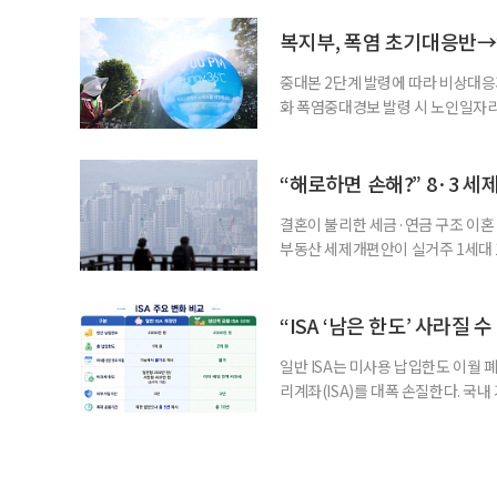
길을 끌었다. 투병 이후에도 자신의 
까. 오랜 방송 생활 뒤 전해진 투병
복지부, 폭염 초기대응반→
중대본 2단계 발령에 따라 비상대응기
화 폭염중대경보 발령 시 노인일자
초기대응반을 ‘폭염대응 비상대책본부
긴급회의를 열고 폭염대응 비상대책
책본부(중대본) 2단계(심각)가 발
“해로하면 손해?” 8·3 세
운영
결혼이 불리한 세금·연금 구조 이혼 
부동산 세제개편안이 실거주 1세대 1
고령 부부에게는 혼인을 유지하는 
세는 개인별로 부과하지만, 1세대 
부가 각자 집 한 채씩을 보유하면 한
“ISA ‘남은 한도’ 사라질 
일반 ISA는 미사용 납입한도 이월 
리계좌(ISA)를 대폭 손질한다. 국
금융 ISA’를 새로 만들고, 일정 
기존 ISA 가입자라면 이번 개편안에
기 때문이다. 지난 3일 발표된 세제