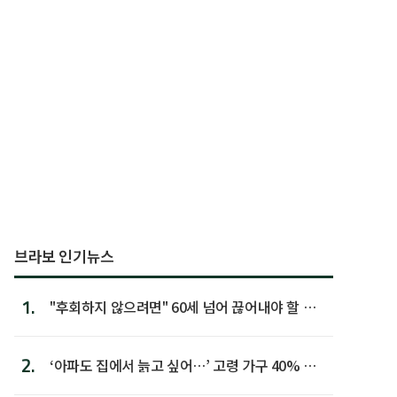
브라보 인기뉴스
1.
"후회하지 않으려면" 60세 넘어 끊어내야 할 사
람 1위
2.
‘아파도 집에서 늙고 싶어…’ 고령 가구 40% 노
후 주택이라 어...