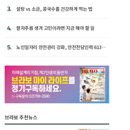
3.
설탕 vs 소금, 콩국수를 건강하게 먹는 법
4.
팔자주름 생겨 고민이라면 지금 해야 할 일
5.
노인일자리 안전관리 강화, 안전전담인력 613명
첫 배치
브라보 추천뉴스