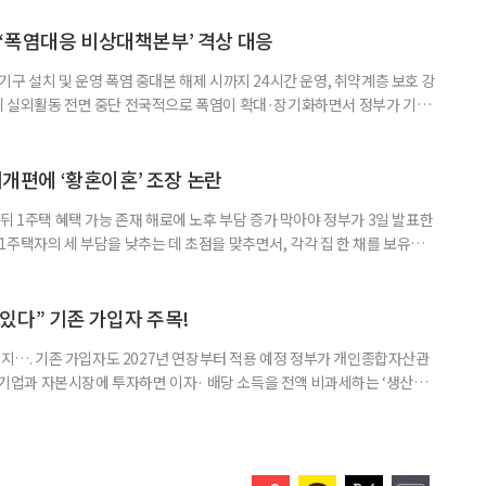
삶을 이어가고 있는 박미선은 왜 이전보다 더 큰 관심과 사랑을 받고 있을
 소식 박미선은 재치 있는 말솜씨와 공감 능력으로
‘폭염대응 비상대책본부’ 격상 대응
구 설치 및 운영 폭염 중대본 해제 시까지 24시간 운영, 취약계층 보호 강
리 실외활동 전면 중단 전국적으로 폭염이 확대·장기화하면서 정부가 기존
’로 격상했다. 7일 보건복지부에 따르면 정은경 장관 주재로 폭염 대응
본부를 구성·운영하기로 했다. 이번 조치는 지난 2일 폭염 중앙재난안전대
령된 이후에도 폭염이 전국적으로 확대되고 장기화한 데 따른 것이다. 기존에
제개편에 ‘황혼이혼’ 조장 논란
뒤 1주택 혜택 가능 존재 해로에 노후 부담 증가 막아야 정부가 3일 발표한
주택자의 세 부담을 낮추는 데 초점을 맞추면서, 각각 집 한 채를 보유한
것보다 이혼이 경제적으로 유리해질 수 있다는 분석이 나온다. 종합부동산
1주택 공제와 세액공제 적용 여부는 부부를 하나의 세대로 묶어 판단한다. 부
 세대가 두 채를 가진 것으로 보지만, 실제 이혼해 주거와 생계를 분
수 있다” 기존 가입자 주목!
폐지…. 기존 가입자도 2027년 연장부터 적용 예정 정부가 개인종합자산관
내 기업과 자본시장에 투자하면 이자· 배당 소득을 전액 비과세하는 ‘생산적
소득 이하 청년에게는 납입액의 10%를 소득공제 해주는 방안도 추진한다. 다만
 주목해야 한다. 그동안 사용하지 않고 쌓아둔 ISA 납입한도가 사라질 수 있
개편안이 국회 통과 후 그대로 시행된다면 법 시행 전 본