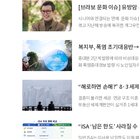
준비부터 구직 수당까지 고용노동부
[브라보 문화 이슈] 유방암
업 지원 계획을 세
시니어와 연결되는 연예·문화 이슈를
겪고 지난해 방송에 복귀한 개그우먼
나 최근 개그맨 김영철의 유튜브 채
길을 끌었다. 투병 이후에도 자신의 
까. 오랜 방송 생활 뒤 전해진 투병
복지부, 폭염 초기대응반→
중대본 2단계 발령에 따라 비상대응기
화 폭염중대경보 발령 시 노인일자
초기대응반을 ‘폭염대응 비상대책본부
긴급회의를 열고 폭염대응 비상대책
책본부(중대본) 2단계(심각)가 발
“해로하면 손해?” 8·3 세
운영
결혼이 불리한 세금·연금 구조 이혼 
부동산 세제개편안이 실거주 1세대 1
고령 부부에게는 혼인을 유지하는 
세는 개인별로 부과하지만, 1세대 
부가 각자 집 한 채씩을 보유하면 한
“ISA ‘남은 한도’ 사라질 
일반 ISA는 미사용 납입한도 이월 