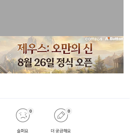
0
0
슬퍼요
더 궁금해요