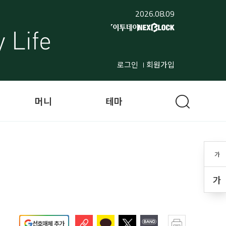
2026.08.09
로그인
회원가입
머니
테마
가
가
선호매체 추가