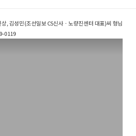
친상, 김성민(조선일보 CS신사ㆍ노량진센터 대표)씨 형님
-0119