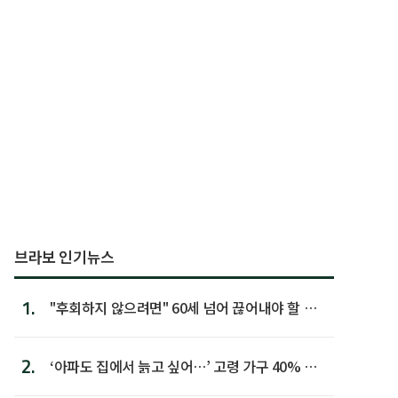
브라보 인기뉴스
1.
"후회하지 않으려면" 60세 넘어 끊어내야 할 사
람 1위
2.
‘아파도 집에서 늙고 싶어…’ 고령 가구 40% 노
후 주택이라 어...