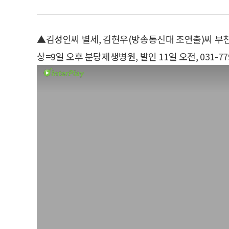
▲김성인씨 별세, 김현우(방송통신대 조연출)씨 부
상=9일 오후 분당제생병원, 발인 11일 오전, 031-779