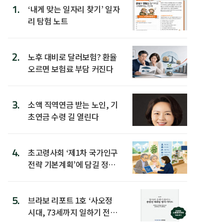
1.
‘내게 맞는 일자리 찾기’ 일자
리 탐험 노트
2.
노후 대비로 달러보험? 환율
오르면 보험료 부담 커진다
3.
소액 직역연금 받는 노인, 기
초연금 수령 길 열린다
4.
초고령사회 ‘제1차 국가인구
전략 기본계획’에 담길 정책
은
5.
브라보 리포트 1호 ‘사오정
시대, 73세까지 일하기 전략’