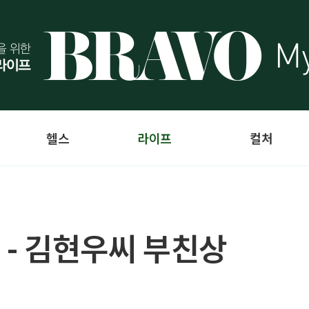
헬스
라이프
컬처
 - 김현우씨 부친상