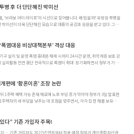
 국민취업지원제도 구직활동이 쉽지 않은 사람을 위한 제도다. 개인별 취
 투병 후 더 단단해진 박미선
, ‘브라보 마이 라이프’의 시선으로 짚어봅니다. 왜 떴을까? 유방암 투병을
 박미선이 더욱 단단해진 모습으로 대중의 공감과 응원을 받고 있다. 그러
널에 출연한 그는 방송 활동을 그만하라는 악성 댓글을 받았다고 고백해 눈
삶을 이어가고 있는 박미선은 왜 이전보다 더 큰 관심과 사랑을 받고 있을
 소식 박미선은 재치 있는 말솜씨와 공감 능력으로
‘폭염대응 비상대책본부’ 격상 대응
구 설치 및 운영 폭염 중대본 해제 시까지 24시간 운영, 취약계층 보호 강
리 실외활동 전면 중단 전국적으로 폭염이 확대·장기화하면서 정부가 기존
’로 격상했다. 7일 보건복지부에 따르면 정은경 장관 주재로 폭염 대응
본부를 구성·운영하기로 했다. 이번 조치는 지난 2일 폭염 중앙재난안전대
령된 이후에도 폭염이 전국적으로 확대되고 장기화한 데 따른 것이다. 기존에
제개편에 ‘황혼이혼’ 조장 논란
뒤 1주택 혜택 가능 존재 해로에 노후 부담 증가 막아야 정부가 3일 발표한
주택자의 세 부담을 낮추는 데 초점을 맞추면서, 각각 집 한 채를 보유한
것보다 이혼이 경제적으로 유리해질 수 있다는 분석이 나온다. 종합부동산
1주택 공제와 세액공제 적용 여부는 부부를 하나의 세대로 묶어 판단한다. 부
 세대가 두 채를 가진 것으로 보지만, 실제 이혼해 주거와 생계를 분
수 있다” 기존 가입자 주목!
폐지…. 기존 가입자도 2027년 연장부터 적용 예정 정부가 개인종합자산관