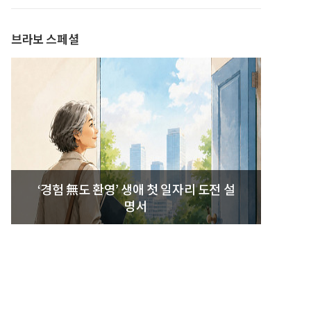
발간
브라보 스페셜
‘경험 無도 환영’ 생애 첫 일자리 도전 설
명서