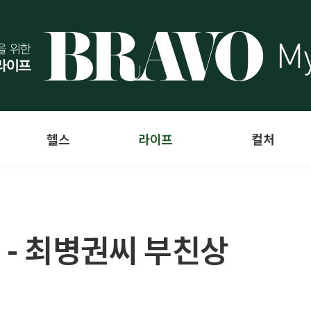
헬스
라이프
컬처
 - 최병권씨 부친상