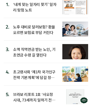
1.
‘내게 맞는 일자리 찾기’ 일자
리 탐험 노트
2.
노후 대비로 달러보험? 환율
오르면 보험료 부담 커진다
3.
소액 직역연금 받는 노인, 기
초연금 수령 길 열린다
4.
초고령사회 ‘제1차 국가인구
전략 기본계획’에 담길 정책
은
5.
브라보 리포트 1호 ‘사오정
시대, 73세까지 일하기 전략’