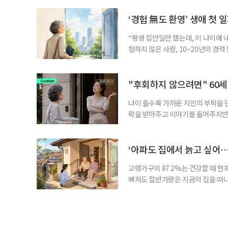
기존 ISA 가입자라면 이번 개편안에
기 때문이다. 지난 3일 발표된 세제
‘경험 無도 환영’ 생애 첫 
“평생 집안일만 했는데, 이 나이에 
험하지 않은 사람, 10~20년의 경
찾고 이력서를 쓰는 일부터 출퇴근, 
보다 부담을 낮춘 진입 경로다. 통계 
경험이 풍부한 고령자는 중요한 국
"후회하지 않으려면" 60세
나이 들수록 가까운 지인의 부탁을 
락을 받아주고 이야기를 들어주지만,
평소에는 무심하다가 필요할 때만 
관계가 아닌 편리한 도움이나 감정의
게 여기며, 거절하는 순간 태도를 
‘아파도 집에서 늙고 싶어…
다
고령가구의 87.2%는 건강할 때 현
빠져도 절반가량은 지금의 집을 떠나
공급에 무게가 실려 있다. 통합돌봄
지원 체계를 구축해야 한다는 제언이 
여름호에 실린 ‘통합돌봄 시행에 따른