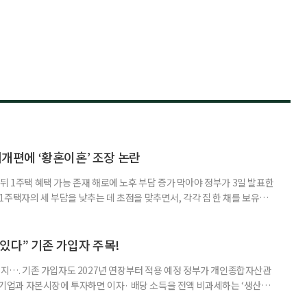
제개편에 ‘황혼이혼’ 조장 논란
뒤 1주택 혜택 가능 존재 해로에 노후 부담 증가 막아야 정부가 3일 발표한
주택자의 세 부담을 낮추는 데 초점을 맞추면서, 각각 집 한 채를 보유한
것보다 이혼이 경제적으로 유리해질 수 있다는 분석이 나온다. 종합부동산
1주택 공제와 세액공제 적용 여부는 부부를 하나의 세대로 묶어 판단한다. 부
 세대가 두 채를 가진 것으로 보지만, 실제 이혼해 주거와 생계를 분
수 있다” 기존 가입자 주목!
폐지…. 기존 가입자도 2027년 연장부터 적용 예정 정부가 개인종합자산관
내 기업과 자본시장에 투자하면 이자· 배당 소득을 전액 비과세하는 ‘생산적
소득 이하 청년에게는 납입액의 10%를 소득공제 해주는 방안도 추진한다. 다만