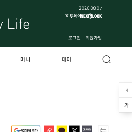
2026.08.07
로그인
회원가입
머니
테마
가
가
선호매체 추가