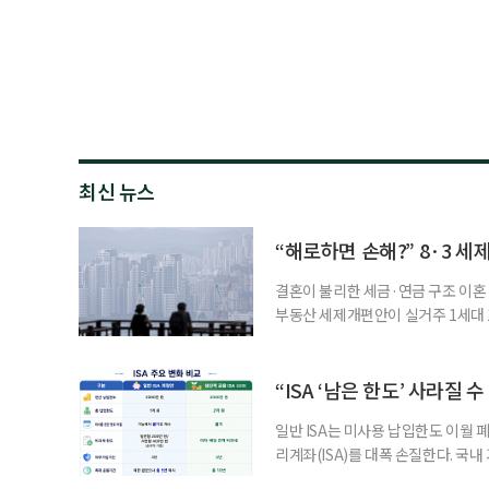
최신 뉴스
“해로하면 손해?” 8·3 세
결혼이 불리한 세금·연금 구조 이혼 
부동산 세제개편안이 실거주 1세대 1
고령 부부에게는 혼인을 유지하는 
세는 개인별로 부과하지만, 1세대 
부가 각자 집 한 채씩을 보유하면 한
“ISA ‘남은 한도’ 사라질 
일반 ISA는 미사용 납입한도 이월 
리계좌(ISA)를 대폭 손질한다. 국
금융 ISA’를 새로 만들고, 일정 