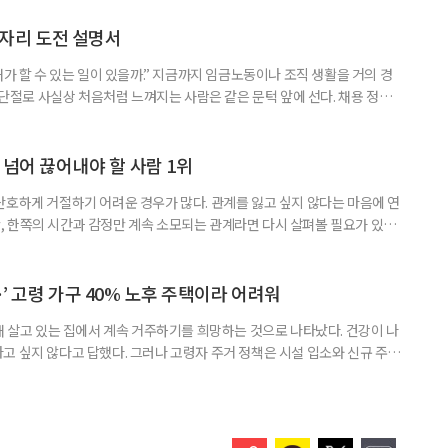
 주목해야 한다. 그동안 사용하지 않고 쌓아둔 ISA 납입한도가 사라질 수 있
개편안이 국회 통과 후 그대로 시행된다면 법 시행 전 본
일자리 도전 설명서
내가 할 수 있는 일이 있을까.” 지금까지 임금노동이나 조직 생활을 거의 경
력 단절로 사실상 처음처럼 느껴지는 사람은 같은 문턱 앞에 선다. 채용 정보를
업무 지시, 동료 관계까지 낯설다. 이들에게 필요한 것은 ‘용기를 내라’는 말
밖에 섞여 있는 ‘첫 취업’, ‘경력 단절’ 생산인구가 줄어드는 상황에서 삶의
가 자원이다. 박경하 한국노인인력개발원 선임연구위
 넘어 끊어내야 할 사람 1위
단호하게 거절하기 어려운 경우가 많다. 관계를 잃고 싶지 않다는 마음에 연
 한쪽의 시간과 감정만 계속 소모되는 관계라면 다시 살펴볼 필요가 있다.
연락하거나, 만날 때마다 자신의 이야기만 늘어놓는 사람은 상대를 동등한
 창구로 대할 수 있다. 걱정을 가장해 자존감을 깎아내리고 도움을 당연하
바꾸는 행동도 건강한 관계와는 거리가 멀다. 믿고 털어놓은 개인사나 약점을
’ 고령 가구 40% 노후 주택이라 어려워
재 살고 있는 집에서 계속 거주하기를 희망하는 것으로 나타났다. 건강이 나
고 싶지 않다고 답했다. 그러나 고령자 주거 정책은 시설 입소와 신규 주택
 시행을 계기로 집수리부터 퇴원 후 임시 거처, 방문 돌봄까지 연결하는 주거
나왔다. 6일 건축공간연구원(AURI)이 발간한 ‘건축과 도시 공간’ 2026년
 고령자 주거-돌봄 협업 체계 구축 방안’ 보고서는 고