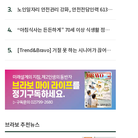
3.
노인일자리 안전관리 강화, 안전전담인력 613명
첫 배치
4.
“아침식사는 든든하게” 70세 이상 식생활 점수
가장 높아
5.
[Trend&Bravo] 거절 못 하는 시니어가 끊어야
할 행동 5
브라보 추천뉴스