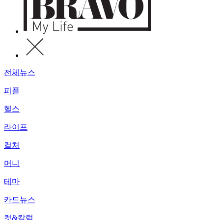
전체뉴스
피플
헬스
라이프
컬처
머니
테마
카드뉴스
컷&칼럼