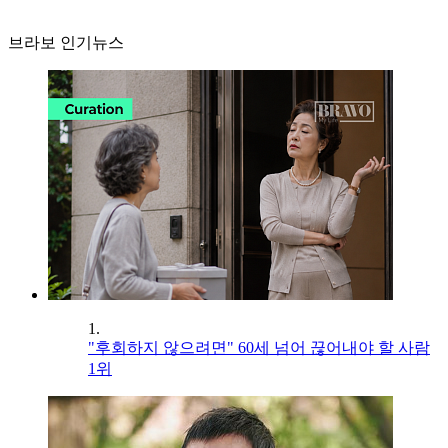
브라보 인기뉴스
1.
"후회하지 않으려면" 60세 넘어 끊어내야 할 사람
1위