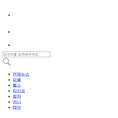
전체뉴스
피플
헬스
라이프
컬처
머니
테마