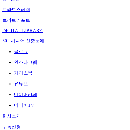
브라보스페셜
브라보리포트
DIGITAL LIBRARY
50+ 시니어 신춘문예
블로그
인스타그램
페이스북
유튜브
네이버카페
네이버TV
회사소개
구독신청