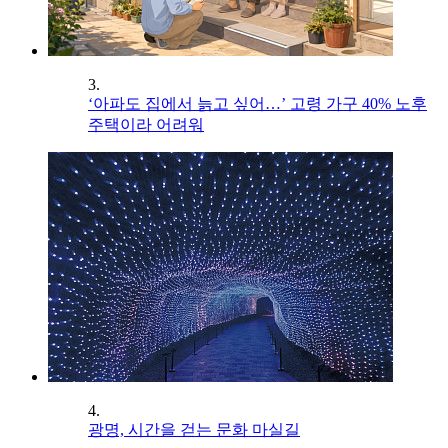
3.
‘아파도 집에서 늙고 싶어…’ 고령 가구 40% 노후
주택이라 어려워
4.
광명, 시간을 걷는 문화 마실길