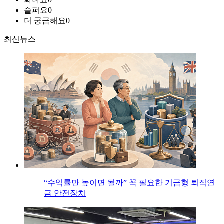
슬퍼요
0
더 궁금해요
0
최신뉴스
“수익률만 높이면 될까” 꼭 필요한 기금형 퇴직연
금 안전장치