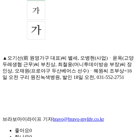
▲오기선(前 원영가구 대표)씨 별세, 오병현(사업)ㆍ윤옥(고양
두레생협 근무)씨 부친상, 최철웅(머니투데이방송 부장)씨 장
인상, 오재원(프로야구 두산베어스 선수)ㆍ혜원씨 조부상=16
일 오전 구리 원진녹색병원, 발인 18일 오전, 031-552-2751
브라보마이라이프 기자
bravo@bravo-mylife.co.kr
좋아요
0
화나요
0