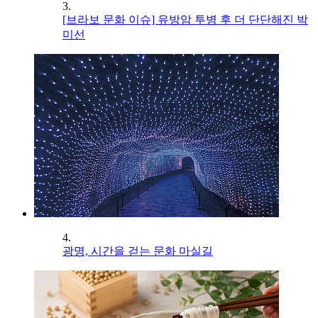
3.
[브라보 문화 이슈] 유방암 투병 후 더 단단해진 박
미선
4.
광명, 시간을 걷는 문화 마실길