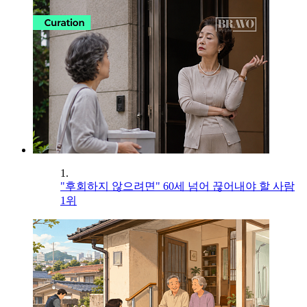
1.
"후회하지 않으려면" 60세 넘어 끊어내야 할 사람
1위