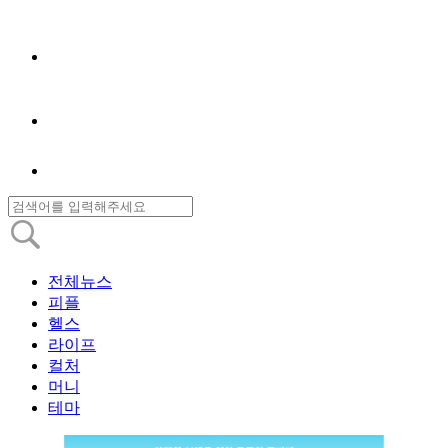
전체뉴스
피플
헬스
라이프
컬처
머니
테마