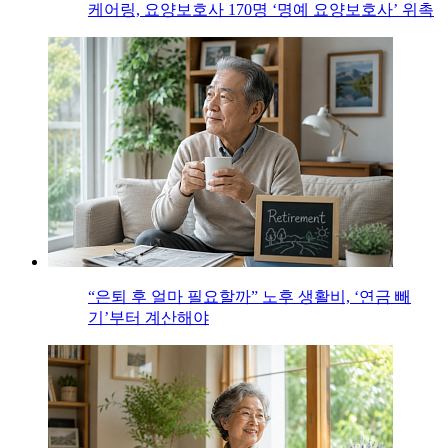
케어링, 요양보호사 170명 ‘명예 요양보호사’ 위촉
“은퇴 후 얼마 필요할까” 노후 생활비, ‘연금 빼
기’부터 계산해야