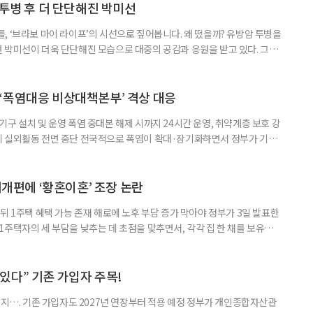
 국민취업지원제도 구직활동이 쉽지 않은 사람을 위한 제도다. 개인별 취
 투병 후 더 단단해진 박미선
, ‘브라보 마이 라이프’의 시선으로 짚어봅니다. 왜 떴을까? 유방암 투병을
 박미선이 더욱 단단해진 모습으로 대중의 공감과 응원을 받고 있다. 그러
널에 출연한 그는 방송 활동을 그만하라는 악성 댓글을 받았다고 고백해 눈
삶을 이어가고 있는 박미선은 왜 이전보다 더 큰 관심과 사랑을 받고 있을
 소식 박미선은 재치 있는 말솜씨와 공감 능력으로
‘폭염대응 비상대책본부’ 격상 대응
구 설치 및 운영 폭염 중대본 해제 시까지 24시간 운영, 취약계층 보호 강
리 실외활동 전면 중단 전국적으로 폭염이 확대·장기화하면서 정부가 기존
’로 격상했다. 7일 보건복지부에 따르면 정은경 장관 주재로 폭염 대응
본부를 구성·운영하기로 했다. 이번 조치는 지난 2일 폭염 중앙재난안전대
령된 이후에도 폭염이 전국적으로 확대되고 장기화한 데 따른 것이다. 기존에
제개편에 ‘황혼이혼’ 조장 논란
뒤 1주택 혜택 가능 존재 해로에 노후 부담 증가 막아야 정부가 3일 발표한
주택자의 세 부담을 낮추는 데 초점을 맞추면서, 각각 집 한 채를 보유한
것보다 이혼이 경제적으로 유리해질 수 있다는 분석이 나온다. 종합부동산
1주택 공제와 세액공제 적용 여부는 부부를 하나의 세대로 묶어 판단한다. 부
 세대가 두 채를 가진 것으로 보지만, 실제 이혼해 주거와 생계를 분
수 있다” 기존 가입자 주목!
폐지…. 기존 가입자도 2027년 연장부터 적용 예정 정부가 개인종합자산관