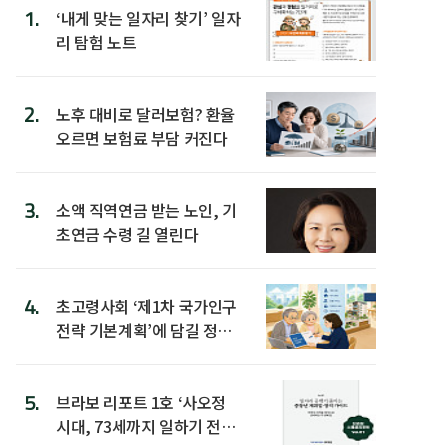
1.
‘내게 맞는 일자리 찾기’ 일자
리 탐험 노트
2.
노후 대비로 달러보험? 환율
오르면 보험료 부담 커진다
3.
소액 직역연금 받는 노인, 기
초연금 수령 길 열린다
4.
초고령사회 ‘제1차 국가인구
전략 기본계획’에 담길 정책
은
5.
브라보 리포트 1호 ‘사오정
시대, 73세까지 일하기 전략’