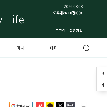
2026.08.08
로그인
회원가입
머니
테마
가
가
선호매체 추가