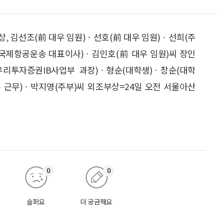
상, 김선조(前 대우 임원)ㆍ선호(前 대우 임원)ㆍ선희(주
㈜국제항공운송 대표이사)ㆍ김인호(前 대우 임원)씨 장인
(우리투자증권IB사업부 과장)ㆍ형순(대학생)ㆍ창순(대학
부 근무)ㆍ박지영(주부)씨 외조부상=24일 오전 서울아산
0
0
슬퍼요
더 궁금해요