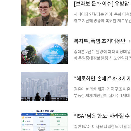
준비부터 구직 수당까지 고용노동부
[브라보 문화 이슈] 유방암
업 지원 계획을 세
시니어와 연결되는 연예·문화 이슈를
겪고 지난해 방송에 복귀한 개그우먼
나 최근 개그맨 김영철의 유튜브 채
길을 끌었다. 투병 이후에도 자신의 
까. 오랜 방송 생활 뒤 전해진 투병
복지부, 폭염 초기대응반→
중대본 2단계 발령에 따라 비상대응기
화 폭염중대경보 발령 시 노인일자
초기대응반을 ‘폭염대응 비상대책본부
긴급회의를 열고 폭염대응 비상대책
책본부(중대본) 2단계(심각)가 발
“해로하면 손해?” 8·3 세
운영
결혼이 불리한 세금·연금 구조 이혼 
부동산 세제개편안이 실거주 1세대 1
고령 부부에게는 혼인을 유지하는 
세는 개인별로 부과하지만, 1세대 
부가 각자 집 한 채씩을 보유하면 한
“ISA ‘남은 한도’ 사라질 
일반 ISA는 미사용 납입한도 이월 