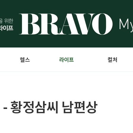
헬스
라이프
컬처
 - 황정삼씨 남편상