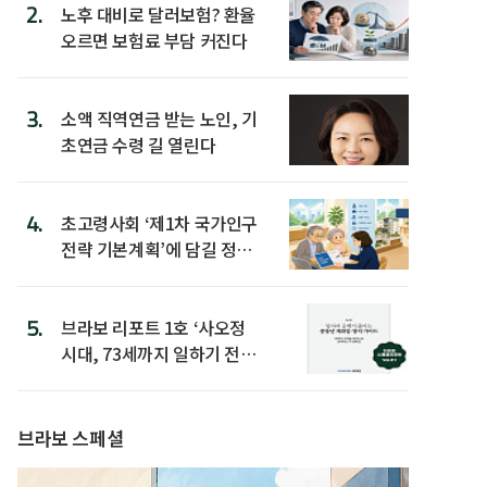
2.
노후 대비로 달러보험? 환율
오르면 보험료 부담 커진다
3.
소액 직역연금 받는 노인, 기
초연금 수령 길 열린다
4.
초고령사회 ‘제1차 국가인구
전략 기본계획’에 담길 정책
은
5.
브라보 리포트 1호 ‘사오정
시대, 73세까지 일하기 전략’
발간
브라보 스페셜