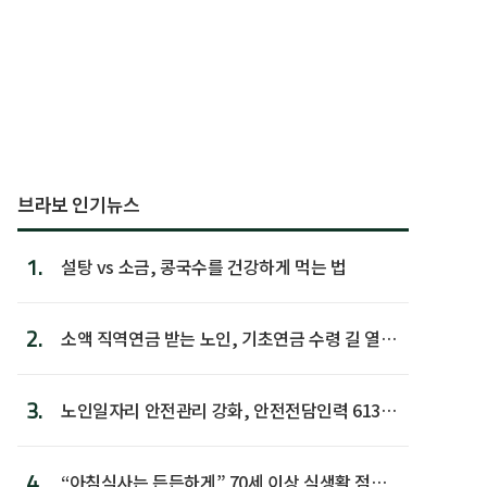
브라보 인기뉴스
1.
설탕 vs 소금, 콩국수를 건강하게 먹는 법
2.
소액 직역연금 받는 노인, 기초연금 수령 길 열린
다
3.
노인일자리 안전관리 강화, 안전전담인력 613명
첫 배치
4.
“아침식사는 든든하게” 70세 이상 식생활 점수