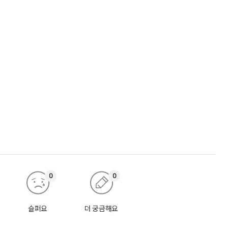
0
0
슬퍼요
더 궁금해요