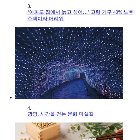
3.
‘아파도 집에서 늙고 싶어…’ 고령 가구 40% 노후
주택이라 어려워
4.
광명, 시간을 걷는 문화 마실길