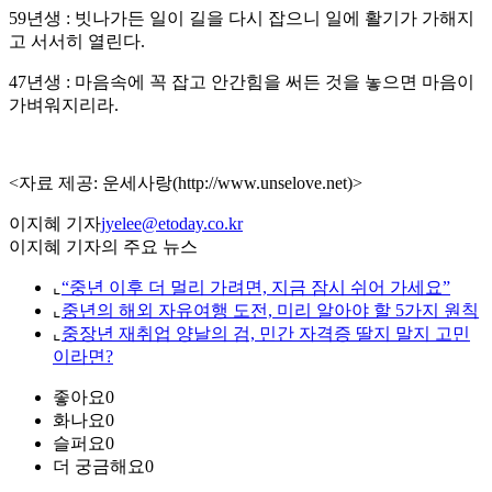
59년생 : 빗나가든 일이 길을 다시 잡으니 일에 활기가 가해지
고 서서히 열린다.
47년생 : 마음속에 꼭 잡고 안간힘을 써든 것을 놓으면 마음이
가벼워지리라.
<자료 제공: 운세사랑(http://www.unselove.net)>
이지혜 기자
jyelee@etoday.co.kr
이지혜 기자의 주요 뉴스
⌞
“중년 이후 더 멀리 가려면, 지금 잠시 쉬어 가세요”
⌞
중년의 해외 자유여행 도전, 미리 알아야 할 5가지 원칙
⌞
중장년 재취업 양날의 검, 민간 자격증 딸지 말지 고민
이라면?
좋아요
0
화나요
0
슬퍼요
0
더 궁금해요
0