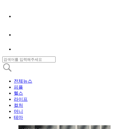
전체뉴스
피플
헬스
라이프
컬처
머니
테마