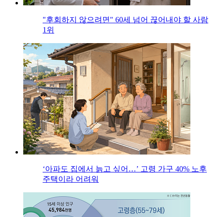
"후회하지 않으려면" 60세 넘어 끊어내야 할 사람
1위
‘아파도 집에서 늙고 싶어…’ 고령 가구 40% 노후
주택이라 어려워