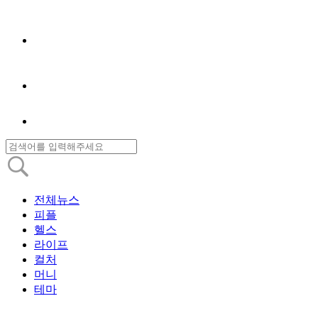
전체뉴스
피플
헬스
라이프
컬처
머니
테마