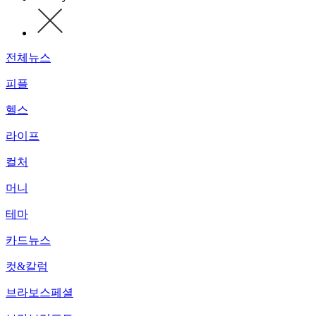
전체뉴스
피플
헬스
라이프
컬처
머니
테마
카드뉴스
컷&칼럼
브라보스페셜