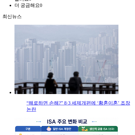
더 궁금해요
0
최신뉴스
“해로하면 손해?” 8·3 세제개편에 ‘황혼이혼’ 조장
논란