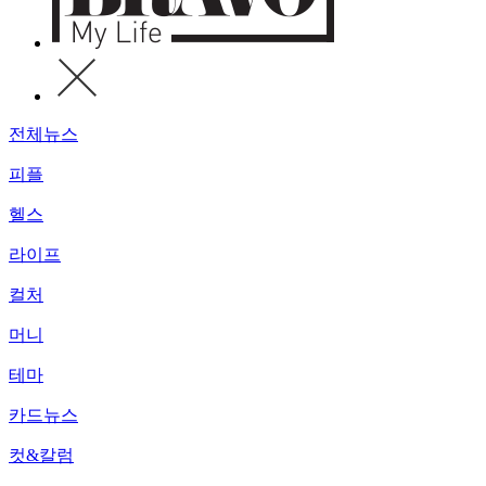
전체뉴스
피플
헬스
라이프
컬처
머니
테마
카드뉴스
컷&칼럼