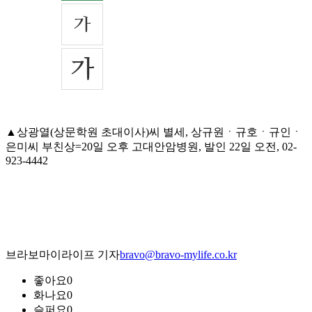
▲상광열(상문학원 초대이사)씨 별세, 상규원ㆍ규호ㆍ규인ㆍ
은미씨 부친상=20일 오후 고대안암병원, 발인 22일 오전, 02-
923-4442
브라보마이라이프 기자
bravo@bravo-mylife.co.kr
좋아요
0
화나요
0
슬퍼요
0