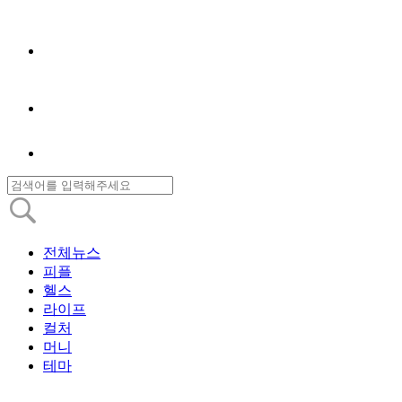
전체뉴스
피플
헬스
라이프
컬처
머니
테마