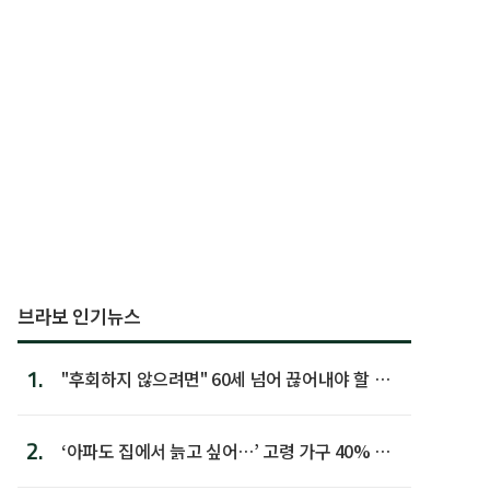
브라보 인기뉴스
1.
"후회하지 않으려면" 60세 넘어 끊어내야 할 사
람 1위
2.
‘아파도 집에서 늙고 싶어…’ 고령 가구 40% 노
후 주택이라 어...