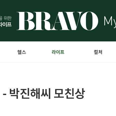
헬스
라이프
컬처
 - 박진해씨 모친상