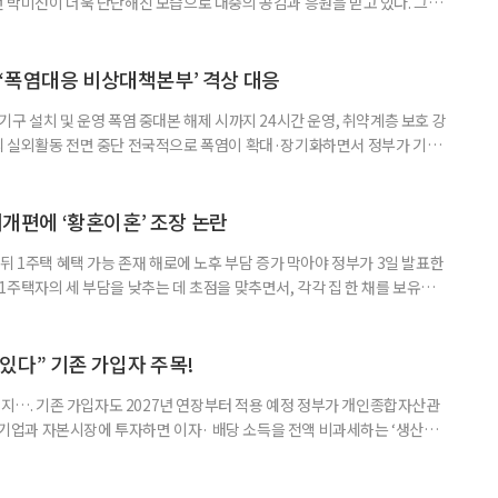
 박미선이 더욱 단단해진 모습으로 대중의 공감과 응원을 받고 있다. 그러
널에 출연한 그는 방송 활동을 그만하라는 악성 댓글을 받았다고 고백해 눈
삶을 이어가고 있는 박미선은 왜 이전보다 더 큰 관심과 사랑을 받고 있을
 소식 박미선은 재치 있는 말솜씨와 공감 능력으로
‘폭염대응 비상대책본부’ 격상 대응
구 설치 및 운영 폭염 중대본 해제 시까지 24시간 운영, 취약계층 보호 강
리 실외활동 전면 중단 전국적으로 폭염이 확대·장기화하면서 정부가 기존
’로 격상했다. 7일 보건복지부에 따르면 정은경 장관 주재로 폭염 대응
본부를 구성·운영하기로 했다. 이번 조치는 지난 2일 폭염 중앙재난안전대
령된 이후에도 폭염이 전국적으로 확대되고 장기화한 데 따른 것이다. 기존에
제개편에 ‘황혼이혼’ 조장 논란
뒤 1주택 혜택 가능 존재 해로에 노후 부담 증가 막아야 정부가 3일 발표한
주택자의 세 부담을 낮추는 데 초점을 맞추면서, 각각 집 한 채를 보유한
것보다 이혼이 경제적으로 유리해질 수 있다는 분석이 나온다. 종합부동산
1주택 공제와 세액공제 적용 여부는 부부를 하나의 세대로 묶어 판단한다. 부
 세대가 두 채를 가진 것으로 보지만, 실제 이혼해 주거와 생계를 분
수 있다” 기존 가입자 주목!
폐지…. 기존 가입자도 2027년 연장부터 적용 예정 정부가 개인종합자산관
내 기업과 자본시장에 투자하면 이자· 배당 소득을 전액 비과세하는 ‘생산적
소득 이하 청년에게는 납입액의 10%를 소득공제 해주는 방안도 추진한다. 다만
 주목해야 한다. 그동안 사용하지 않고 쌓아둔 ISA 납입한도가 사라질 수 있