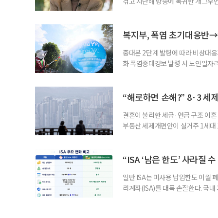
겪고 지난해 방송에 복귀한 개그우먼
나 최근 개그맨 김영철의 유튜브 채
길을 끌었다. 투병 이후에도 자신의 
까. 오랜 방송 생활 뒤 전해진 투병
복지부, 폭염 초기대응반→
중대본 2단계 발령에 따라 비상대응기
화 폭염중대경보 발령 시 노인일자
초기대응반을 ‘폭염대응 비상대책본부
긴급회의를 열고 폭염대응 비상대책
책본부(중대본) 2단계(심각)가 발
“해로하면 손해?” 8·3 세
운영
결혼이 불리한 세금·연금 구조 이혼 
부동산 세제개편안이 실거주 1세대 1
고령 부부에게는 혼인을 유지하는 
세는 개인별로 부과하지만, 1세대 
부가 각자 집 한 채씩을 보유하면 한
“ISA ‘남은 한도’ 사라질 
일반 ISA는 미사용 납입한도 이월 
리계좌(ISA)를 대폭 손질한다. 국
금융 ISA’를 새로 만들고, 일정 
기존 ISA 가입자라면 이번 개편안에