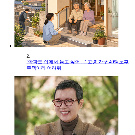
2.
‘아파도 집에서 늙고 싶어…’ 고령 가구 40% 노후
주택이라 어려워