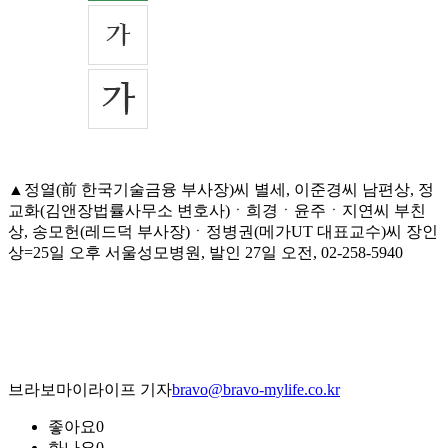
▲정열(前 한국기술금융 부사장)씨 별세, 이준경씨 남편상, 정
교화(김앤장법률사무소 변호사)ㆍ희경ㆍ윤주ㆍ지연씨 부친
상, 송모헌(레드덕 부사장)ㆍ정병권(메가UT 대표교수)씨 장인
상=25일 오후 서울성모병원, 발인 27일 오전, 02-258-5940
브라보마이라이프 기자
bravo@bravo-mylife.co.kr
좋아요
0
화나요
0