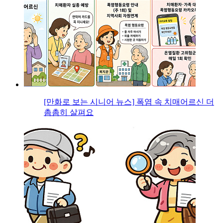
[만화로 보는 시니어 뉴스] 폭염 속 치매어르신 더
촘촘히 살펴요