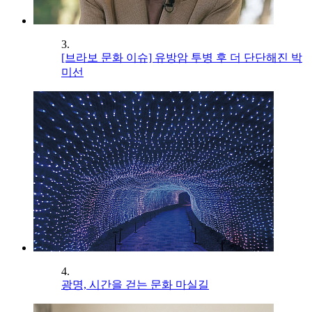
3.
[브라보 문화 이슈] 유방암 투병 후 더 단단해진 박
미선
4.
광명, 시간을 걷는 문화 마실길