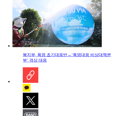
복지부, 폭염 초기대응반→‘폭염대응 비상대책본
부’ 격상 대응