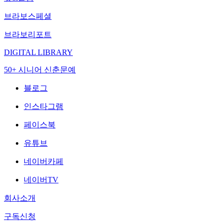
브라보스페셜
브라보리포트
DIGITAL LIBRARY
50+ 시니어 신춘문예
블로그
인스타그램
페이스북
유튜브
네이버카페
네이버TV
회사소개
구독신청