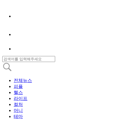
전체뉴스
피플
헬스
라이프
컬처
머니
테마