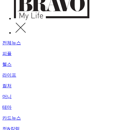
전체뉴스
피플
헬스
라이프
컬처
머니
테마
카드뉴스
컷&칼럼