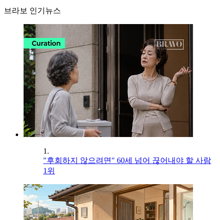
브라보 인기뉴스
1.
"후회하지 않으려면" 60세 넘어 끊어내야 할 사람
1위