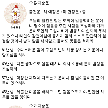
◇ 닭띠총운
금전운 : 하 애정운 : 하 건강운 : 중
오늘의 일진은 믿는 도끼에 발등찍히는 운이
니 평소에 믿음을 주던 사람을 조심하라.가까
운이로인해 구설시비가 발동하여 손재의 우려
가 있으니 타인의 감언이설에 동하지 말라.스스로 판단하여 결
정할 것이니 남과 말을 섞지말고 들어도 못들은 척하라.
81년생 : 수다스러운 말이 구설로 변해 체통 상하는 기운이니
말조심을 하라.
69년생 : 다른 생각으로 일을 대하니 의사 소통에 문제 발생을
조심하라.
57년생 : 막강한 재력이 따르는 기운이니 잘 받아들이면 큰 이
득이 있으리라.
45년생 : 화급한 마음을 버리고 느린 걸음으로 가야 편안한 하
루를 만들 것이다.
◇ 개띠총운