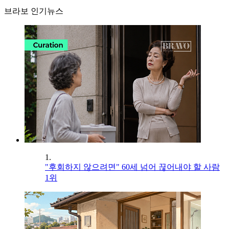
브라보 인기뉴스
1.
"후회하지 않으려면" 60세 넘어 끊어내야 할 사람
1위