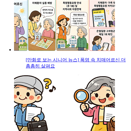
[만화로 보는 시니어 뉴스] 폭염 속 치매어르신 더
촘촘히 살펴요