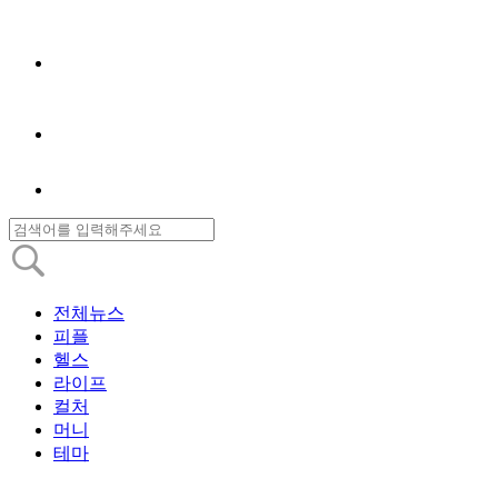
전체뉴스
피플
헬스
라이프
컬처
머니
테마