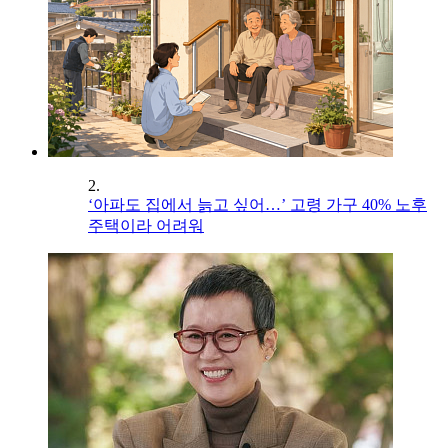
2.
‘아파도 집에서 늙고 싶어…’ 고령 가구 40% 노후
주택이라 어려워