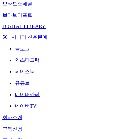
브라보스페셜
브라보리포트
DIGITAL LIBRARY
50+ 시니어 신춘문예
블로그
인스타그램
페이스북
유튜브
네이버카페
네이버TV
회사소개
구독신청