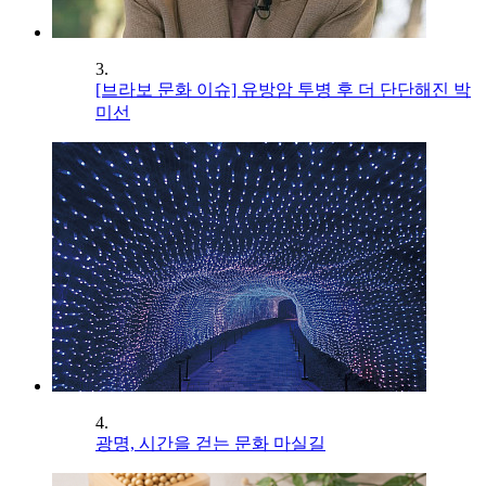
3.
[브라보 문화 이슈] 유방암 투병 후 더 단단해진 박
미선
4.
광명, 시간을 걷는 문화 마실길