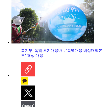
복지부, 폭염 초기대응반→‘폭염대응 비상대책본
부’ 격상 대응