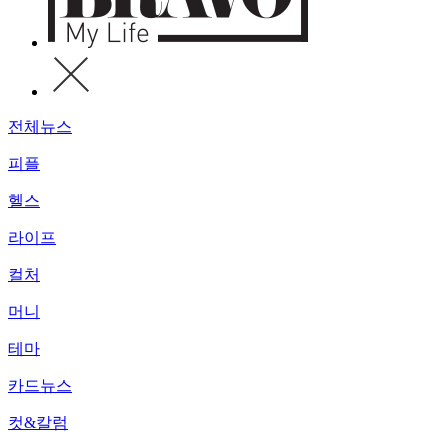
전체뉴스
피플
헬스
라이프
컬처
머니
테마
카드뉴스
컷&칼럼