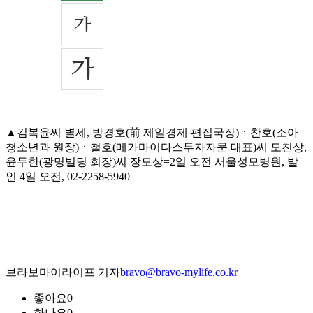
▲김복윤씨 별세, 방경호(前 제일경제 편집국장)ㆍ찬호(소아
청소년과 원장)ㆍ철호(메가마이다스투자자문 대표)씨 모친상,
윤두한(광명빌딩 회장)씨 장모상=2일 오전 서울성모병원, 발
인 4일 오전, 02-2258-5940
브라보마이라이프 기자
bravo@bravo-mylife.co.kr
좋아요
0
화나요
0