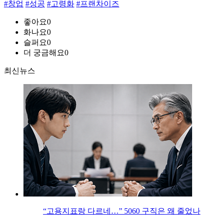
#창업
#성공
#고령화
#프랜차이즈
좋아요
0
화나요
0
슬퍼요
0
더 궁금해요
0
최신뉴스
“고용지표랑 다르네…” 5060 구직은 왜 줄었나