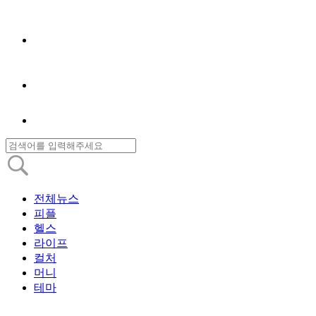
전체뉴스
피플
헬스
라이프
컬처
머니
테마