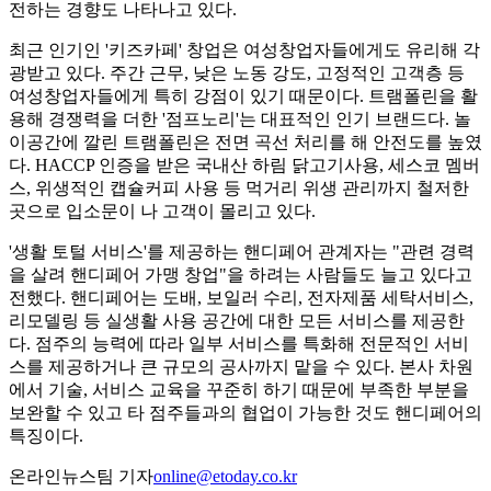
전하는 경향도 나타나고 있다.
최근 인기인 '키즈카페' 창업은 여성창업자들에게도 유리해 각
광받고 있다. 주간 근무, 낮은 노동 강도, 고정적인 고객층 등
여성창업자들에게 특히 강점이 있기 때문이다. 트램폴린을 활
용해 경쟁력을 더한 '점프노리'는 대표적인 인기 브랜드다. 놀
이공간에 깔린 트램폴린은 전면 곡선 처리를 해 안전도를 높였
다. HACCP 인증을 받은 국내산 하림 닭고기사용, 세스코 멤버
스, 위생적인 캡슐커피 사용 등 먹거리 위생 관리까지 철저한
곳으로 입소문이 나 고객이 몰리고 있다.
'생활 토털 서비스'를 제공하는 핸디페어 관계자는 "관련 경력
을 살려 핸디페어 가맹 창업"을 하려는 사람들도 늘고 있다고
전했다. 핸디페어는 도배, 보일러 수리, 전자제품 세탁서비스,
리모델링 등 실생활 사용 공간에 대한 모든 서비스를 제공한
다. 점주의 능력에 따라 일부 서비스를 특화해 전문적인 서비
스를 제공하거나 큰 규모의 공사까지 맡을 수 있다. 본사 차원
에서 기술, 서비스 교육을 꾸준히 하기 때문에 부족한 부분을
보완할 수 있고 타 점주들과의 협업이 가능한 것도 핸디페어의
특징이다.
온라인뉴스팀 기자
online@etoday.co.kr