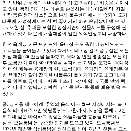
가족 단위 방문객과 3040세대 이상 고객들이 큰 비중을 차지하
고 있다. 특히 인기 식사메뉴로 손꼽히는 매생이갈비탕, 왕갈
비탕 등은 원팩 시스템으로 본사 물류센터에서 배송되어 오기
때문에 가맹점에서는 한 번 끓이기만 하면 손님상에 낼 수 있
다. 또한 설, 추석을 포함한 명절시즌에 선물세트를 구성해 판
매하고 있기 때문에 매출채널이 일반 외식업장보다 다양하다.
한편 육개장 전문 브랜드인 '육대장'은 단출한 메뉴만으로도
고객들을 끌어들이고 있어 화제다. 육대장 김포 풍무점은 오픈
첫날 매출 600만원을 돌파했고, 육대장 인천 영종점은 오픈 이
후 보름간 매출이 5000만원을 돌파하는 기염을 토했다. 육대장
의 메인 메뉴는 육개장과 한방보쌈이다. 육대장의 육개장은 일
반 육개장과 달리 잡다한 나물류가 들어가지 않고 소고기, 대
파를 위주로 끓여내기 때문에 조리과정이 쉽다. 국물 맛의 핵
심인 다대기 양념과 밑반찬, 고기를 본사를 통해 배송 받을 수
있다.
중, 장년층 세대에겐 '추억의 음식'이자 최근 시장에서는 '복고
음식'의 대표주자인 옛날통닭도 마찬가지다. 닭을 통째로 2번
튀겨내 겉은 바삭하고 속살은 야들야들한 통닭을 대표메뉴로
삼는 '오늘통닭'은 꾸준한 인기를 모으고 있다. 오늘통닭은
1977년 개업한 삼성통닭을 전신으로 삼아 37년의 전통을 고스