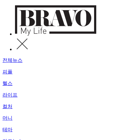
전체뉴스
피플
헬스
라이프
컬처
머니
테마