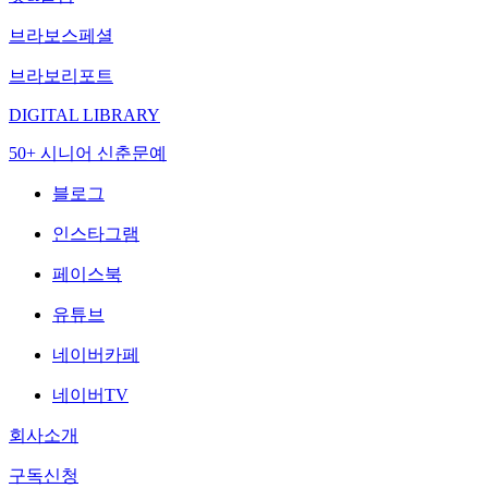
브라보스페셜
브라보리포트
DIGITAL LIBRARY
50+ 시니어 신춘문예
블로그
인스타그램
페이스북
유튜브
네이버카페
네이버TV
회사소개
구독신청