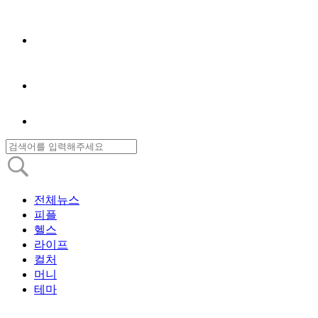
전체뉴스
피플
헬스
라이프
컬처
머니
테마