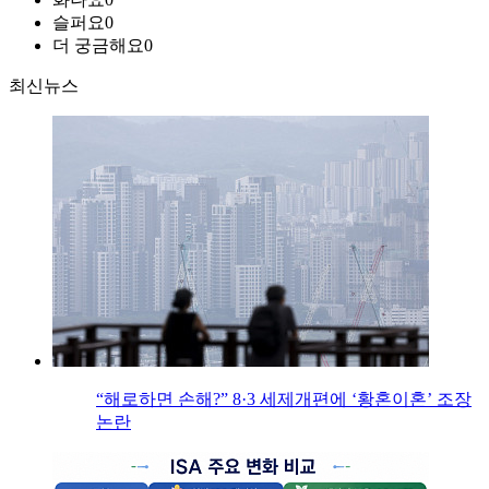
슬퍼요
0
더 궁금해요
0
최신뉴스
“해로하면 손해?” 8·3 세제개편에 ‘황혼이혼’ 조장
논란