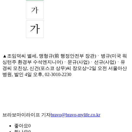
▲조임덕씨 별세, 맹형규(前 행정안전부 장관)ㆍ병규(미국 워
싱턴주 환경부 수석엔지니어)ㆍ문규(사업)ㆍ선규(사업)ㆍ유
경씨 모친상, 신건(포스코 상무)씨 장모상=2일 오전 서울아산
병원, 발인 4일 오후, 02-3010-2230
브라보마이라이프 기자
bravo@bravo-mylife.co.kr
좋아요
0
화나요
0