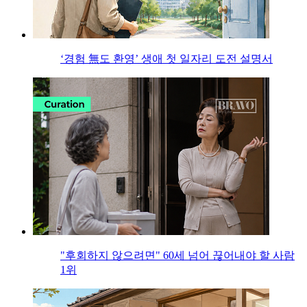
‘경험 無도 환영’ 생애 첫 일자리 도전 설명서
"후회하지 않으려면" 60세 넘어 끊어내야 할 사람
1위