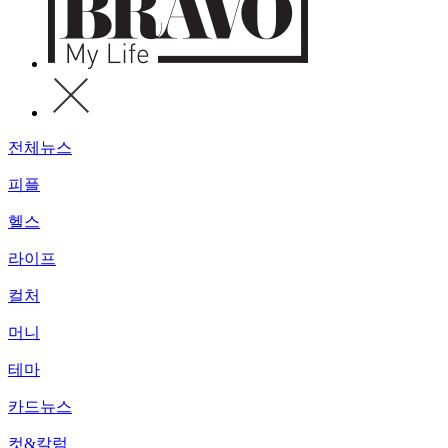
전체뉴스
피플
헬스
라이프
컬처
머니
테마
카드뉴스
컷&칼럼