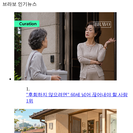
브라보 인기뉴스
1.
"후회하지 않으려면" 60세 넘어 끊어내야 할 사람
1위