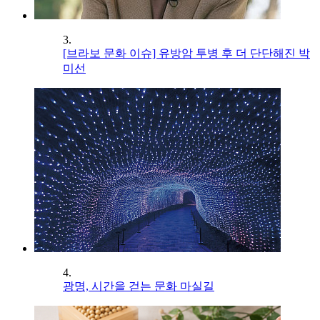
3.
[브라보 문화 이슈] 유방암 투병 후 더 단단해진 박
미선
4.
광명, 시간을 걷는 문화 마실길