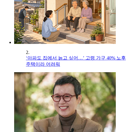
2.
‘아파도 집에서 늙고 싶어…’ 고령 가구 40% 노후
주택이라 어려워