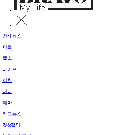
전체뉴스
피플
헬스
라이프
컬처
머니
테마
카드뉴스
컷&칼럼