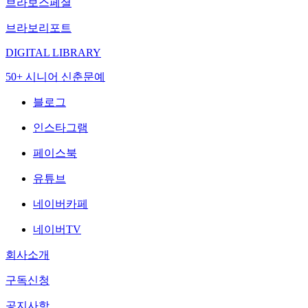
브라보스페셜
브라보리포트
DIGITAL LIBRARY
50+ 시니어 신춘문예
블로그
인스타그램
페이스북
유튜브
네이버카페
네이버TV
회사소개
구독신청
공지사항