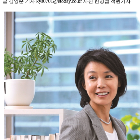
글 김영순 기자 kys0701@etoday.co.kr 사진 한명섭 객원기자