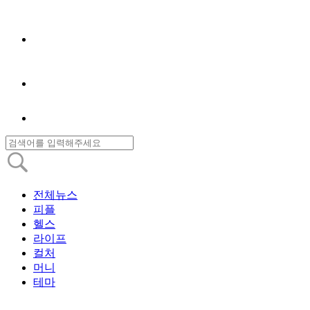
전체뉴스
피플
헬스
라이프
컬처
머니
테마