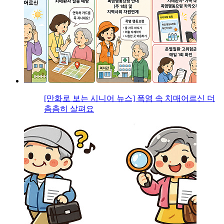
[만화로 보는 시니어 뉴스] 폭염 속 치매어르신 더
촘촘히 살펴요