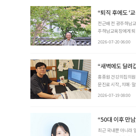
“퇴직 후에도 ‘
전근배 전 광주하남교육장 많은 사람이 퇴직을 인생의 쉼표라고 말한다. 하
주하남교육장에게 퇴직
히 학교폭력 예방 
2026-07-20 06:00
조직해 활동하고 있다
“새벽에도 달려
홍종원 건강의집의원 
문진료 시작, 치매·말기암 등
‘새벽 3시에 연락해도
2026-07-19 08:00
아갔을 때는 이미 숨
“50대 이후 만남
최근 국내뿐 아니라 