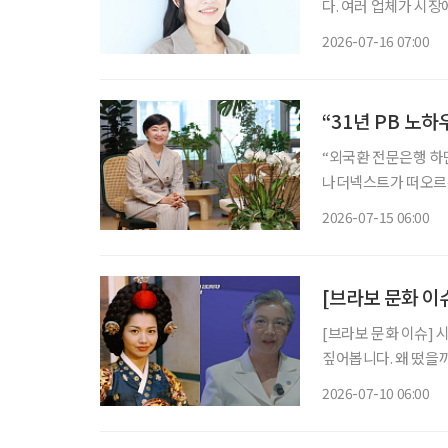
다. 여러 업체가 시장
성을 지원하는 일본 기업이 눈길을 끈다. 시니어
2026-07-16 07:00
수 있어야 한다. 때문
“31년 PB 노
“외국환 전문은행 하
나더넥스트가 떠오르는 것이 바람입니다.” 지난
정 하나은행 WM본
2026-07-15 06:00
스트’에 대한 목표를
[브라보 문화 이
[브라보 문화 이슈] 
짚어봅니다. 왜 떴을까? 최근 박정숙 서울시여성가족재단 대표이사가 유튜브 채널 ‘조은주의
Q’에 출연하며 화제를
2026-07-10 06:00
깊은 인상을 남겼던 