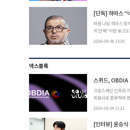
[단독] 하마스 
바셈 나임 하마스 정
의 안 해”이란 놓고도 
타냐후 이스라엘 총리
2026-08-06 13:30
해제 합의안을 반대한
넥스블록
스퀴드, OBDI
크로스체인 인프라 기
회원사로 합류하며 한국 제
계기로 국내 은행과 
2026-08-04 11:21
표준화 및 거버넌스 