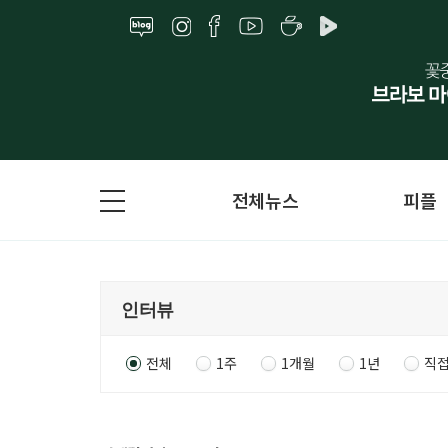
전체뉴스
피플
전체
1주
1개월
1년
직