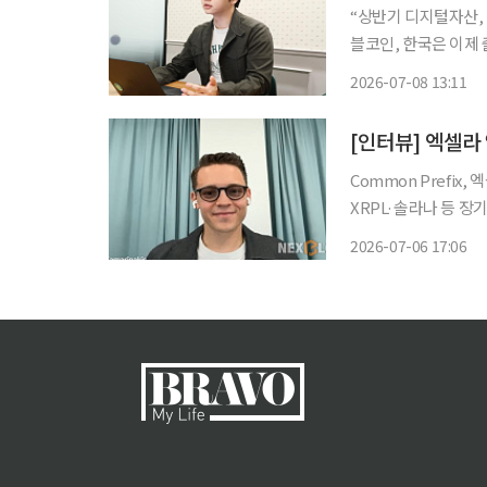
“상반기 디지털자산,
블코인, 한국은 이제
·새 내러티브가 변수타
2026-07-08 13:11
상반기 디지털자산 시
[인터뷰] 엑셀라
Common Prefi
XRPL·솔라나 등 장
화 스테이블코인·토큰화 자산
2026-07-06 17:06
로토콜 엑셀라(Axel