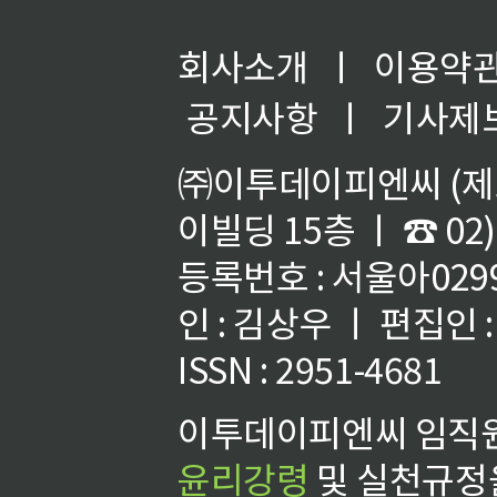
회사소개
ㅣ
이용약
공지사항
ㅣ
기사제
㈜이투데이피엔씨 (제호
이빌딩 15층 ㅣ ☎ 02)
등록번호 : 서울아02992
인 : 김상우 ㅣ 편집인
ISSN : 2951-4681
이투데이피엔씨 임직원
윤리강령
및 실천규정을