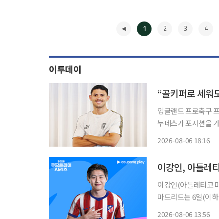
1
2
3
4
이투데이
잉글랜드 프로축구 프
누네스가 포지션을 가
겠다는 각오를 밝혔다. 누네스는 6일 오후 서울 중구 코리아나호텔에서 국내 취재진과
2026-08-06 18:16
“맨시티 같은 구단에
◀
이강인, 아틀레
이강인(아틀레티코 마드리
마드리드는 6일(이하
에서 열리는 맨체스터
2026-08-06 13:56