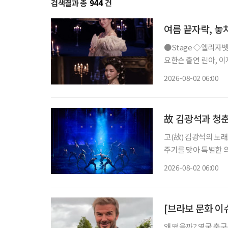
검색결과 총
944
건
여름 끝자락, 놓
●Stage ◇엘리자벳 일정 8월 16일 ~ 11월 15일 장소 블루스퀘어 우리은행홀 연출 로버트
요한슨 출연 린아, 이지혜
리자벳’은 오스트리아
2026-08-02 06:00
를 향한 갈망, 초월적 존
故 김광석과 청춘
고(故) 김광석의 노래
주기를 맞아 특별한 
러져 청춘의 추억을 
2026-08-02 06:00
될 것이다. 
[브라보 문화 이
왜 떴을까? 영국 축구선수 데이비드 베컴(51)이 최근 인스타그램을 통해 공개한 일상이 화제