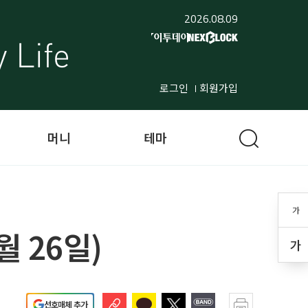
2026.08.09
로그인
회원가입
머니
테마
가
월 26일)
가
선호매체 추가