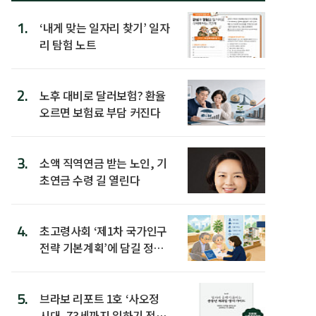
1.
‘내게 맞는 일자리 찾기’ 일자
리 탐험 노트
2.
노후 대비로 달러보험? 환율
오르면 보험료 부담 커진다
3.
소액 직역연금 받는 노인, 기
초연금 수령 길 열린다
4.
초고령사회 ‘제1차 국가인구
전략 기본계획’에 담길 정책
은
5.
브라보 리포트 1호 ‘사오정
시대, 73세까지 일하기 전략’