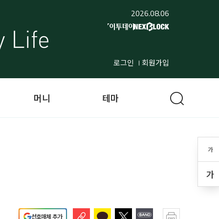
2026.08.06
로그인
회원가입
머니
테마
가
가
선호매체 추가