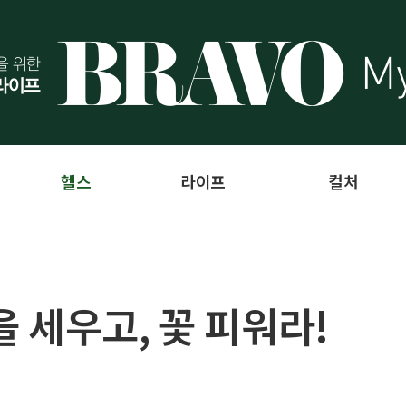
헬스
라이프
컬처
 세우고, 꽃 피워라!