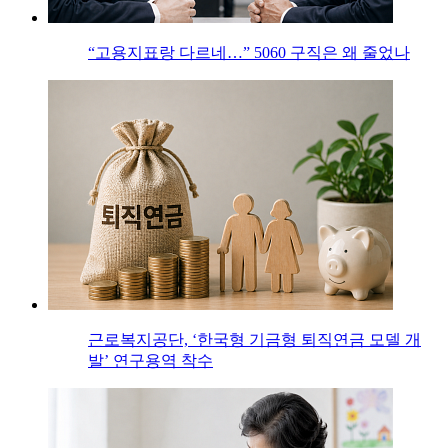
“고용지표랑 다르네…” 5060 구직은 왜 줄었나
근로복지공단, ‘한국형 기금형 퇴직연금 모델 개
발’ 연구용역 착수