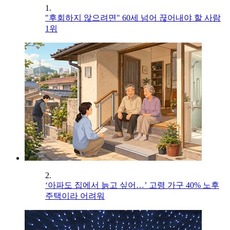
1.
"후회하지 않으려면" 60세 넘어 끊어내야 할 사람
1위
2.
‘아파도 집에서 늙고 싶어…’ 고령 가구 40% 노후
주택이라 어려워