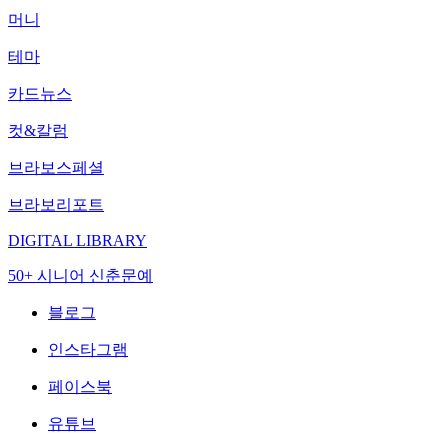
머니
테마
카드뉴스
컷&칼럼
브라보스페셜
브라보리포트
DIGITAL LIBRARY
50+ 시니어 신춘문예
블로그
인스타그램
페이스북
유튜브