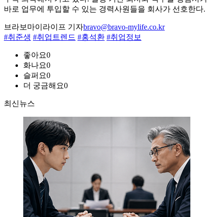
바로 업무에 투입할 수 있는 경력사원들을 회사가 선호한다.
브라보마이라이프 기자
bravo@bravo-mylife.co.kr
#취준생
#취업트렌드
#홍석환
#취업정보
좋아요
0
화나요
0
슬퍼요
0
더 궁금해요
0
최신뉴스