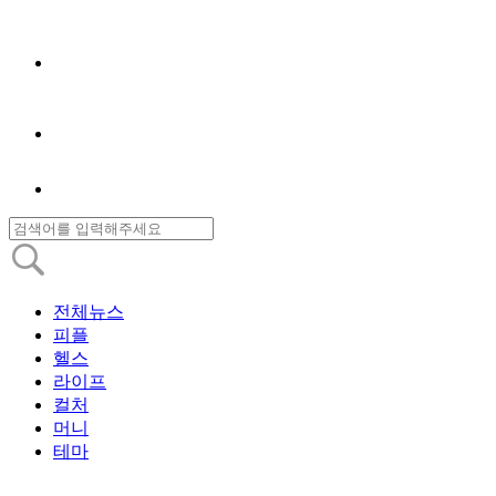
전체뉴스
피플
헬스
라이프
컬처
머니
테마