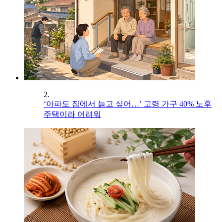
2.
‘아파도 집에서 늙고 싶어…’ 고령 가구 40% 노후
주택이라 어려워