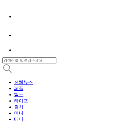
전체뉴스
피플
헬스
라이프
컬처
머니
테마