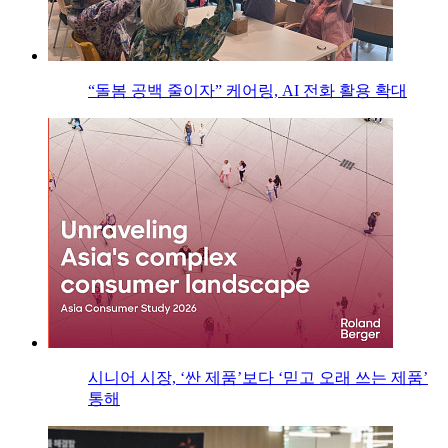
“돌봄 공백 줄이자” 케어링, AI 전화 활용 확대
시니어 시장, ‘싼 제품’보다 ‘믿고 오래 쓰는 제품’
통해