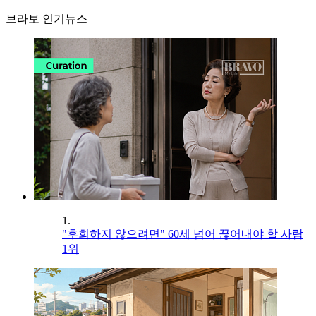
브라보 인기뉴스
1.
"후회하지 않으려면" 60세 넘어 끊어내야 할 사람
1위