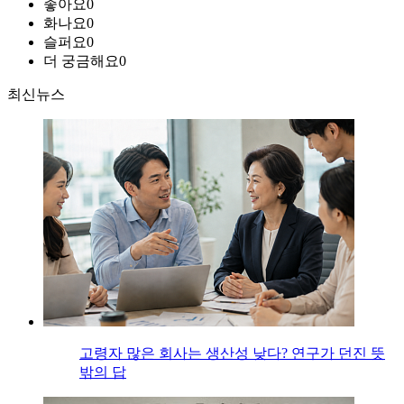
좋아요
0
화나요
0
슬퍼요
0
더 궁금해요
0
최신뉴스
고령자 많은 회사는 생산성 낮다? 연구가 던진 뜻
밖의 답