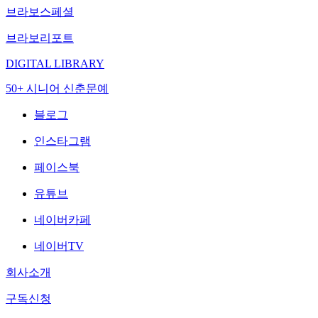
브라보스페셜
브라보리포트
DIGITAL LIBRARY
50+ 시니어 신춘문예
블로그
인스타그램
페이스북
유튜브
네이버카페
네이버TV
회사소개
구독신청