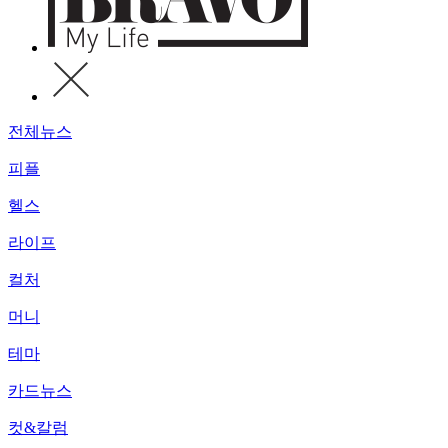
전체뉴스
피플
헬스
라이프
컬처
머니
테마
카드뉴스
컷&칼럼