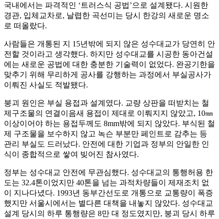
국내에서는 파격적인 ‘트러스식 공법’으로 설계됐다. 시원한
경관, 입체교차로, 날렵한 곡선미는 당시 한강의 새로운 명소
로 떠올랐다.
사람들은 개통된 지 15년밖에 되지 않은 성수대교가 당연히 안
전할 것이라고 생각했다. 하지만 성수대교를 시공한 동아건설
에는 새로운 공법에 대한 충분한 기술력이 없었다. 완공기한을
맞추기 위해 무리하게 공사를 강행하는 과정에서 부실공사가
이뤄진 사실도 적발됐다.
붕괴 원인은 부실 용접과 설계였다. 교량 상판을 떠받치는 철
제구조물의 연결이음새 용접이 제대로 이뤄지지 않았고, 10㎜
이상이어야 하는 용접두께도 8mm밖에 되지 않았다. 부식된 철
제 구조물을 보수하지 않고 녹슨 부분만 페인트로 감추는 등
관리 부실도 드러났다. 안전에 대한 기업과 정부의 안일한 인
식이 종합적으로 쌓여 빚어진 참사였다.
정부는 성수대교 안전에 무관심했다. 성수대교의 통행허용 한
도는 32.4톤이었지만 40톤을 넘는 과적차량들이 제재조치 없
이 지나다녔다. 1993년 동부간선도로 개통으로 교통량이 폭증
했지만 서울시에서는 별다른 대책을 내놓지 않았다. 성수대교
설계 당시의 하루 통행량은 8만 대 정도였지만, 붕괴 당시 하루