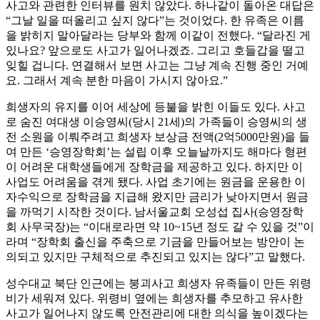
사고와 관련한 인터뷰를 원치 않았다. 하나같이 돌아온 대답은
“그날 일을 떠올리고 싶지 않다”는 것이었다. 한 유족은 이름
을 밝히지 말아달라는 당부와 함께 이같이 전했다. “달라진 게
있나요? 앞으로도 사고가 일어나겠죠. 그리고 호들갑을 떨고
잊힐 겁니다. 연결해서 보면 사고는 그냥 계속 진행 중인 거예
요. 그래서 계속 분한 마음이 가시지 않아요.”
희생자의 유지를 이어 세상에 등불을 밝힌 이들도 있다. 사고
로 숨진 여대생 이승영씨(당시 21세)의 가족들이 승영씨의 생
전 소원을 이뤄주려고 희생자 보상금 전액(2억5000만원)을 들
여 만든 ‘승영장학회’는 설립 이후 오늘날까지도 해마다 형편
이 어려운 대학생들에게 장학금을 제공하고 있다. 하지만 이
사업도 어려움을 겪게 됐다. 사업 초기에는 원금을 운용한 이
자수익으로 장학금을 지급해 왔지만 금리가 낮아지면서 원금
을 까먹기 시작한 것이다. 남서울교회 오성섭 집사(승영장학
회 사무국장)는 “이대로라면 약 10~15년 정도 갈 수 있을 것”이
라며 “장학회 출신을 주축으로 기금을 만들어보는 방안이 논
의되고 있지만 구체적으로 추진되고 있지는 않다”고 말했다.
성수대교 북단 인근에는 붕괴사고 희생자 유족들이 만든 위령
비가 세워져 있다. 위령비 옆에는 희생자를 추모하고 유사한
사고가 일어나지 않도록 안전관리에 대한 의식을 높이겠다는