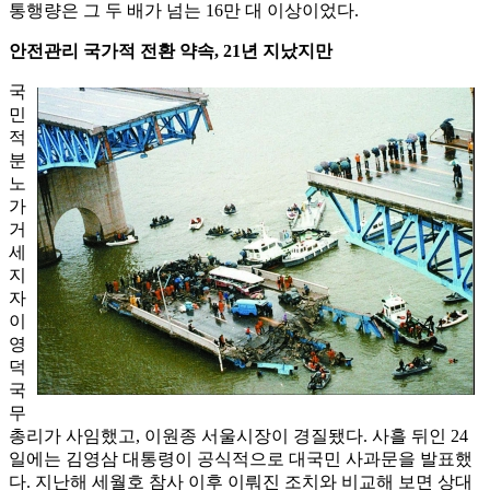
통행량은 그 두 배가 넘는 16만 대 이상이었다.
안전관리 국가적 전환 약속, 21년 지났지만
국
민
적
분
노
가
거
세
지
자
이
영
덕
국
무
총리가 사임했고, 이원종 서울시장이 경질됐다. 사흘 뒤인 24
일에는 김영삼 대통령이 공식적으로 대국민 사과문을 발표했
다. 지난해 세월호 참사 이후 이뤄진 조치와 비교해 보면 상대