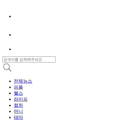
전체뉴스
피플
헬스
라이프
컬처
머니
테마