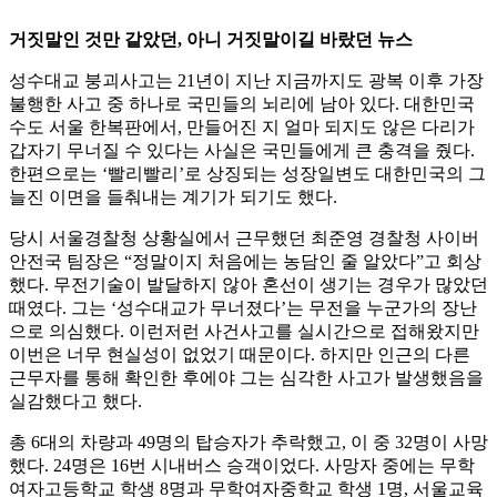
거짓말인 것만 같았던, 아니 거짓말이길 바랐던 뉴스
성수대교 붕괴사고는 21년이 지난 지금까지도 광복 이후 가장
불행한 사고 중 하나로 국민들의 뇌리에 남아 있다. 대한민국
수도 서울 한복판에서, 만들어진 지 얼마 되지도 않은 다리가
갑자기 무너질 수 있다는 사실은 국민들에게 큰 충격을 줬다.
한편으로는 ‘빨리빨리’로 상징되는 성장일변도 대한민국의 그
늘진 이면을 들춰내는 계기가 되기도 했다.
당시 서울경찰청 상황실에서 근무했던 최준영 경찰청 사이버
안전국 팀장은 “정말이지 처음에는 농담인 줄 알았다”고 회상
했다. 무전기술이 발달하지 않아 혼선이 생기는 경우가 많았던
때였다. 그는 ‘성수대교가 무너졌다’는 무전을 누군가의 장난
으로 의심했다. 이런저런 사건사고를 실시간으로 접해왔지만
이번은 너무 현실성이 없었기 때문이다. 하지만 인근의 다른
근무자를 통해 확인한 후에야 그는 심각한 사고가 발생했음을
실감했다고 했다.
총 6대의 차량과 49명의 탑승자가 추락했고, 이 중 32명이 사망
했다. 24명은 16번 시내버스 승객이었다. 사망자 중에는 무학
여자고등학교 학생 8명과 무학여자중학교 학생 1명, 서울교육