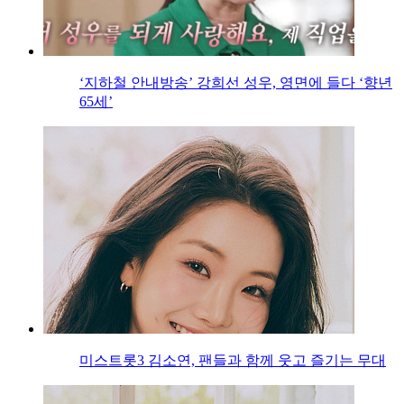
‘지하철 안내방송’ 강희선 성우, 영면에 들다 ‘향년
65세’
미스트롯3 김소연, 팬들과 함께 웃고 즐기는 무대