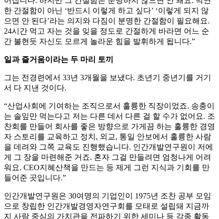
어집니다. 하지만 그 간절함은 분명하지 않으면 안 돼요. 막연
한 간절함이 아닌 ‘반드시 이렇게 하고 싶다’ ‘이렇게 되지 않
으면 안 된다’라는 의지와 다짐이 분명한 간절함이 필요해요.
24시간 먹고 자는 것을 잊을 정도로 간절하게 바라면 어느 순
간 불현듯 자신도 모르게 놀라운 힘을 발휘하게 됩니다.”
일과 즐거움이라는 두 마리 토끼
그는 전경련에서 33년 3개월을 보냈다. 초년기 중년기를 거기
서 다 지낸 것이다.
“산업사회에 기여하는 조직으로서 훌륭한 직장이었죠. 송충이
는 솔잎만 먹는다고 저는 다른 데서 다른 걸 할 수가 없어요. 조
찬회를 만들어 회사를 좋은 방향으로 가게끔 하는 훌륭한 경영
자 스토리를 교육하고 정치, 외교, 통일 안보에서 훌륭한 사람
을 데려와 그쪽 교육도 진행했습니다. 인간개발연구원이 저에
게 그 장을 마련해준 거죠. 혼자 그걸 만들려면 엄청나게 어려
워요. CEO지혜산책을 만드는 등 제게 그런 지식과 기회를 만
들어준 곳입니다.”
인간개발연구원은 30여명의 기업인이 1975년 조찬 공부 모임
으로 창립한 인간개발경영자연구회를 모태로 설립돼 지금까
지 사람 중심의 가치관을 전파하기 위한 세미나 등 각종 활동