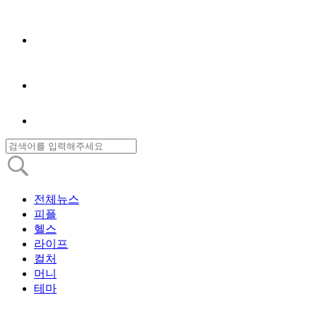
전체뉴스
피플
헬스
라이프
컬처
머니
테마