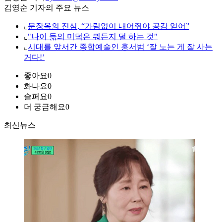
김영순 기자의 주요 뉴스
⌞
문장옥의 진심, “가림없이 내어줘야 공감 얻어”
⌞
"나이 듦의 미덕은 뭐든지 덜 하는 것"
⌞
시대를 앞서간 종합예술인 홍서범 ‘잘 노는 게 잘 사는
거다!’
좋아요
0
화나요
0
슬퍼요
0
더 궁금해요
0
최신뉴스