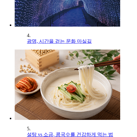
4.
광명, 시간을 걷는 문화 마실길
5.
설탕 vs 소금, 콩국수를 건강하게 먹는 법