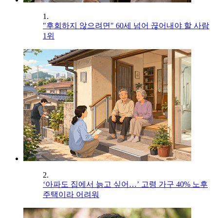
1.
"후회하지 않으려면" 60세 넘어 끊어내야 할 사람
1위
2.
‘아파도 집에서 늙고 싶어…’ 고령 가구 40% 노후
주택이라 어려워