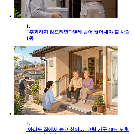
1.
"후회하지 않으려면" 60세 넘어 끊어내야 할 사람
1위
2.
‘아파도 집에서 늙고 싶어…’ 고령 가구 40% 노후