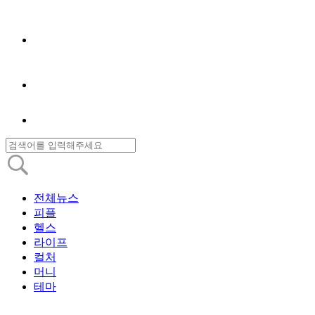
전체뉴스
피플
헬스
라이프
컬처
머니
테마