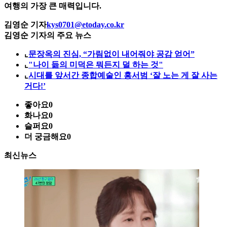
여행의 가장 큰 매력입니다.
김영순 기자
kys0701@etoday.co.kr
김영순 기자의 주요 뉴스
⌞
문장옥의 진심, “가림없이 내어줘야 공감 얻어”
⌞
"나이 듦의 미덕은 뭐든지 덜 하는 것"
⌞
시대를 앞서간 종합예술인 홍서범 ‘잘 노는 게 잘 사는
거다!’
좋아요
0
화나요
0
슬퍼요
0
더 궁금해요
0
최신뉴스