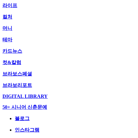
라이프
컬처
머니
테마
카드뉴스
컷&칼럼
브라보스페셜
브라보리포트
DIGITAL LIBRARY
50+ 시니어 신춘문예
블로그
인스타그램