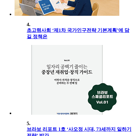
4.
초고령사회 ‘제1차 국가인구전략 기본계획’에 담
길 정책은
5.
브라보 리포트 1호 ‘사오정 시대, 73세까지 일하기
전략’ 발간