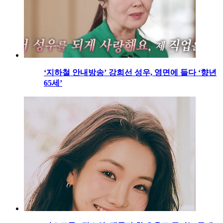
‘지하철 안내방송’ 강희선 성우, 영면에 들다 ‘향년
65세’