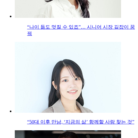
“나이 듦도 멋질 수 있죠”… 시니어 시장 길잡이 꿈
꿔
“50대 이후 만남, ‘지금의 삶’ 함께할 사람 찾는 것”