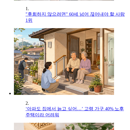
1.
"후회하지 않으려면" 60세 넘어 끊어내야 할 사람
1위
2.
‘아파도 집에서 늙고 싶어…’ 고령 가구 40% 노후
주택이라 어려워