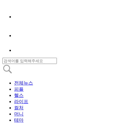
전체뉴스
피플
헬스
라이프
컬처
머니
테마