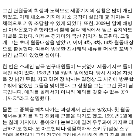
그런 단원들의 희생과 노력으로 세종기지의 생활은 많이 개선
되었고, 이제 채소는 기지에 채소 공장이 설립돼 몇 가지는 자
체적으로 키워 조달할 수 있게 되었다. 또한, 2009년 말에 쇄빙
선 아라온호가 취항하면서 칠레 쌀과 해외에서 담근 김치와도
이별을 고했다. 이제는 경기미와 국산 김치가 보급된다. 그렇
게 그는 초대 월동대장을 맡았고, 이어 4차, 8차, 14차 월동대장
으로 활동했다. 여름에 방문한 22차례의 체류를 더하면 꼬박 7
년간 남극에 있었던 셈이다.
한 번은 스페인 남극 연구대원들이 느닷없이 세종기지로 들이
닥친 적이 있다. 1989년 1월 5일의 일이었다. 당시 시각은 자정
을 갓 넘긴 무렵. 자고 있던 장 박사는 일정상 그 시간에 방문할
수밖에 없었던 그들을 맞이했다. 그 상황을 그는 “그런 곳이 남
극입니다. 예의를 몰라서가 아니라 예의를 갖출 수 없는 곳이
니까요”라고 설명했다.
물론 그 중책을 헤쳐나가는 과정에서 난관도 많았다. 첫 월동
에서는 화재를 직접 진화해 큰불을 막기도 했고, 1991년 2월에
는 칠레 기지에서 돌아오다 눈보라에 밀려 우루과이 기지로 피
난하기도 했다. 또 아르헨티나 생물학자와 스키두(설상 스쿠
터)에 올랐다가 그의 경고에 크레바스(빙하의 좁고 깊은 틈)를