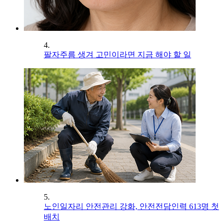
4.
팔자주름 생겨 고민이라면 지금 해야 할 일
5.
노인일자리 안전관리 강화, 안전전담인력 613명 첫
배치