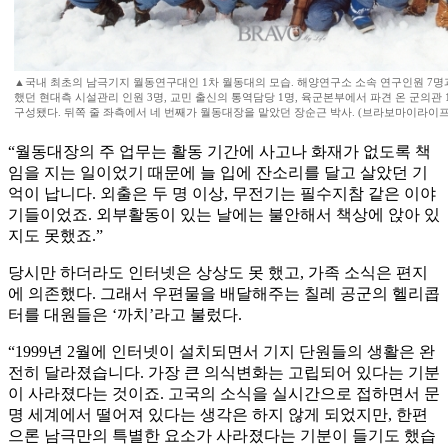
▲국내 최초의 남극기지 월동연구대인 1차 월동대의 모습. 해양연구소 소속 연구인원 7명
했던 현대측 시설관리 인원 3명, 교민 출신의 통역담당 1명, 육군본부에서 파견 온 군의관 
구성됐다. 뒤쪽 줄 좌측에서 네 번째가 월동대장을 맡았던 장순근 박사. (브라보마이라이프
“월동대장의 주 업무는 활동 기간에 사고나 화재가 없도록 책
임을 지는 일이었기 때문에 늘 입에 잔소리를 달고 살았던 기
억이 납니다. 외출은 두 명 이상, 무전기는 필수지참 같은 이야
기들이었죠. 외부활동이 있는 날에는 불안해서 책상에 앉아 있
지도 못했죠.”
당시만 하더라도 인터넷은 상상도 못 했고, 가족 소식은 편지
에 의존했다. 그래서 우편물을 배달해주는 칠레 공군의 헬리콥
터를 대원들은 ‘까치’라고 불렀다.
“1999년 2월에 인터넷이 설치되면서 기지 단원들의 생활은 완
전히 달라졌습니다. 가장 큰 의식변화는 고립되어 있다는 기분
이 사라졌다는 것이죠. 고국의 소식을 실시간으로 접하면서 문
명 세계에서 떨어져 있다는 생각은 하지 않게 되었지만, 한편
으론 남극만의 특별한 요소가 사라졌다는 기분이 들기도 했습