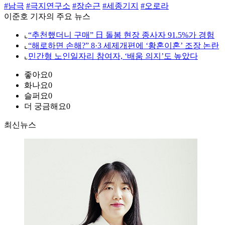
#남극
#극지연구소
#장순근
#세종기지
#오로라
이준호 기자의 주요 뉴스
⌞
“추천했더니 구매” 日 돌봄 현장 종사자 91.5%가 경험
⌞
“해로하면 손해?” 8·3 세제개편에 ‘황혼이혼’ 조장 논란
⌞
민간형 노인일자리 참여자, ‘배움 의지’도 높았다
좋아요
0
화나요
0
슬퍼요
0
더 궁금해요
0
최신뉴스