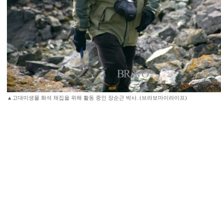
▲고대미생물 화석 채집을 위해 활동 중인 장순근 박사. (브라보마이라이프)