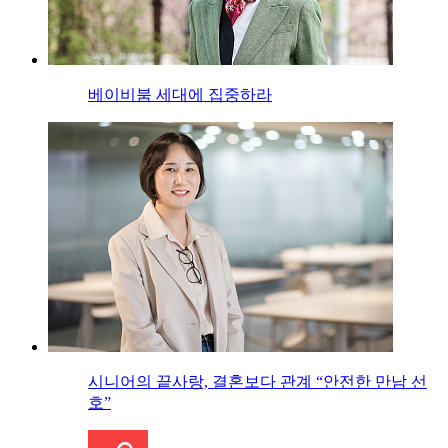
베이비붐 세대에 집중하라
시니어의 끝사랑, 결혼보다 관계 “안전한 만남 선
호”