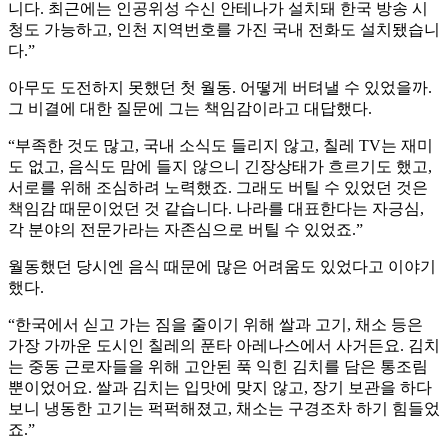
니다. 최근에는 인공위성 수신 안테나가 설치돼 한국 방송 시
청도 가능하고, 인천 지역번호를 가진 국내 전화도 설치됐습니
다.”
아무도 도전하지 못했던 첫 월동. 어떻게 버텨낼 수 있었을까.
그 비결에 대한 질문에 그는 책임감이라고 대답했다.
“부족한 것도 많고, 국내 소식도 들리지 않고, 칠레 TV는 재미
도 없고, 음식도 맘에 들지 않으니 긴장상태가 흐르기도 했고,
서로를 위해 조심하려 노력했죠. 그래도 버틸 수 있었던 것은
책임감 때문이었던 것 같습니다. 나라를 대표한다는 자긍심,
각 분야의 전문가라는 자존심으로 버틸 수 있었죠.”
월동했던 당시엔 음식 때문에 많은 어려움도 있었다고 이야기
했다.
“한국에서 싣고 가는 짐을 줄이기 위해 쌀과 고기, 채소 등은
가장 가까운 도시인 칠레의 푼타 아레나스에서 사거든요. 김치
는 중동 근로자들을 위해 고안된 푹 익힌 김치를 담은 통조림
뿐이었어요. 쌀과 김치는 입맛에 맞지 않고, 장기 보관을 하다
보니 냉동한 고기는 퍽퍽해졌고, 채소는 구경조차 하기 힘들었
죠.”