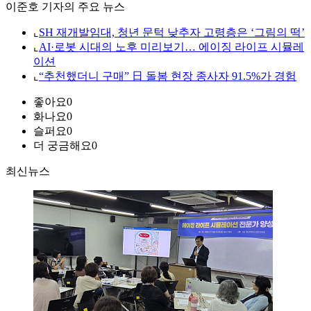
이준호 기자의 주요 뉴스
⌞
SH 재개발임대, 청년 문턱 낮추자 고령층은 ‘그림의 떡’
⌞
AI·로봇 시대의 노후 미리보기… 에이징 라이프 시뮬레
이션
⌞
“추천했더니 구매” 日 돌봄 현장 종사자 91.5%가 경험
좋아요
0
화나요
0
슬퍼요
0
더 궁금해요
0
최신뉴스