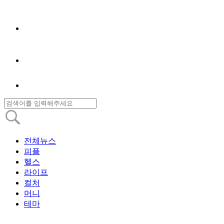
전체뉴스
피플
헬스
라이프
컬처
머니
테마