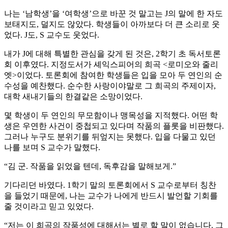
나는 ‘남학생’을 ‘여학생’으로 바꾼 것 말고는 J의 말에 한 자도
보태지도, 덜지도 않았다. 학생들이 아까보다 더 큰 소리로 웃
었다. J도, S 교수도 웃었다.
내가 J에 대해 특별한 관심을 갖게 된 것은, 2학기 초 독서토론
회 이후였다. 지정도서가 셰익스피어의 희곡 <로미오와 줄리
엣>이었다. 토론회에 참여한 학생들은 입을 모아 두 연인의 순
수성을 예찬했다. 순수한 사랑이야말로 그 희곡의 주제이자,
대학 새내기들의 한결같은 소망이었다.
몇 학생이 두 연인의 무모함이나 맹목성을 지적했다. 어떤 학
생은 우연한 사건이 중첩되고 있다며 작품의 플롯을 비판했다.
그러나 누구도 분위기를 뒤엎지는 못했다. 입을 다물고 있던
나를 보며 S 교수가 말했다.
“김 군. 작품을 읽었을 텐데, 독후감을 말해보게.”
기다리던 바였다. 1학기 말의 토론회에서 S 교수로부터 칭찬
을 들었기 때문에, 나는 교수가 나에게 반드시 발언할 기회를
줄 것이라고 믿고 있었다.
“저는 이 희곡의 작품성에 대해서는 별로 할 말이 없습니다. 그