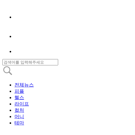
전체뉴스
피플
헬스
라이프
컬처
머니
테마