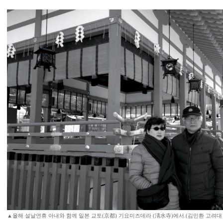
▲올해 설날연휴 아내와 함께 일본 교토(京都) 기요미즈데라 (淸水寺)에서.(김민환 고려대