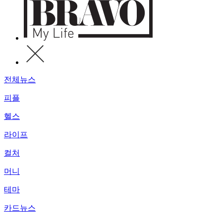
전체뉴스
피플
헬스
라이프
컬처
머니
테마
카드뉴스