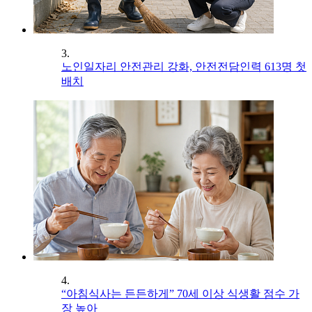
3.
노인일자리 안전관리 강화, 안전전담인력 613명 첫
배치
4.
“아침식사는 든든하게” 70세 이상 식생활 점수 가
장 높아