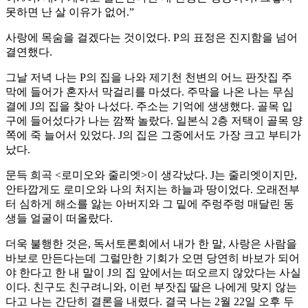
못하면 난 살 이유가 없어.”
사랑에 목숨을 걸겠다는 것이었다. P의 표정은 진지함을 넘어
결연했다.
그날 저녁 나는 P의 집을 나와 제기천 천변의 어느 판잣집 주
막에 들어가 혼자서 막걸리를 마셨다. 주막을 나온 나는 무심
결에 J의 집을 찾아 나섰다. 주소는 기억에 생생했다. 골목 입
구에 들어섰다가 나는 깜짝 놀랐다. 일본식 2층 저택이 골목 양
쪽에 죽 늘어서 있었다. J의 집은 그중에서도 가장 크고 부티가
났다.
문득 희곡 <로미오와 줄리엣>이 생각났다. J는 줄리엣이지만,
안타깝게도 로미오와 나의 처지는 하늘과 땅이었다. 오래전부
터 심하게 해소를 앓는 아버지와 그 밑에 주렁주렁 매달린 동
생들 얼굴이 떠올랐다.
더욱 불행한 것은, 독서토론회에서 내가 한 말, 사랑은 사람을
바보로 만든다는데 그럴만한 기회가 오면 당연히 바보가 되어
야 한다고 한 내 말이 J의 집 앞에서는 떠오르지 않았다는 사실
이다. 친구도 친구려니와, 이런 부잣집 딸은 나에게 맞지 않는
다고 나는 간단히 결론을 내렸다. 결국 나는 2월 22일 오후 두