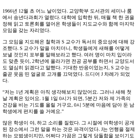
1966년 12월 초 어느 날이었다. 교양학부 도서관의 세미나 룸
에서 송년다과회가 열렸다. 대학에 입학한 뒤, 매월 책 한 권을
정해 읽고 토론회를 열어온 학생들이 지도교수와 함께 마지막
모임을 갖는 자리였다.
그 모임을 지도해온 철학과 S 교수가 독서의 중요성에 대해 강
조했다. S 교수가 말을 마치더니, 학생들에게 새해를 어떻게
보낼 것인지 포부를 말해보라고 했다. 여러 명이 마치 입이라
도 맞춘 듯이, 2학년에 올라가면 전공 공부를 하면서 교양도서
도 열심히 읽겠다고 말했다. 기대한 반응이었는지, S 교수는
줄곧 웃음 띤 얼굴로 고개를 끄덕였다. 드디어 J 차례가 되었
다.
“저는 1년 계획은 아직 생각해보지 않았어요. 그러나 새해 첫
날 계획은 있어요. 1월 1일 0시가 되면, 5분간 저와 제 가족의
건강을 비는 기도를 올릴 거구요, 0시 5분에 마음에 담아 둔 남
학생에게 편지를 쓸 거예요.”
많은 학생이 야, 하고 소리를 질렀다. 그 시절에 여학생이 공개
된 장소에서 그런 말을 하는 것은 파격이었다. J는 언행을 절제
하는 모범생이지만, 어쩌다 가끔은 그렇게 당돌함을 보이기도