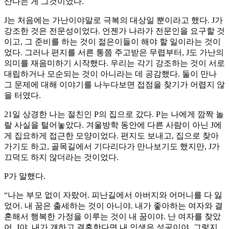
산다는 게 그것이었다.
J는 처음에는 가난이야말로 극복의 대상일 뿐이라고 했다. J가
강조한 것은 전문성이었다. 언젠가 나라가 전문인을 요구할 것
이고, 그 준비를 하는 것이 젊은이들이 해야 할 일이라는 것이
었다. 그러나 편지를 서른 통쯤 주고받은 무렵부터, J도 가난의
의미를 재음미하기 시작했다. 우리는 각기 강조하는 것이 서로
대립하거나 모순되는 것이 아니라는 데 공감했다. 둘이 만나
그 문제에 대해 이야기를 나누다보면 접점을 찾기가 어렵지 않
을 터였다.
21일 상경한 나는 절친인 P의 집으로 갔다. P는 나에게 깜짝 놀
랄 사실을 털어놓았다. 겨울방학 동안에 다른 사람이 아닌 J에
게 집요하게 접근한 모양이었다. 편지도 보내고, 집으로 찾아
가기도 하고, 골목길에서 기다리다가 만나보기도 했지만, J가
끄덕도 하지 않더라는 것이었다.
P가 말했다.
“나는 부모 없이 자랐어. 피난길에서 아버지와 어머니를 다 잃
었어. 내 꿈은 출세하는 것이 아니야. 내가 좋아하는 여자와 결
혼해서 행복한 가정을 이루는 것이 내 꿈이야. 난 여자를 찾았
어. J야. 내가 걔하고 결혼한다면 내 인생은 성공이야. 그렇지