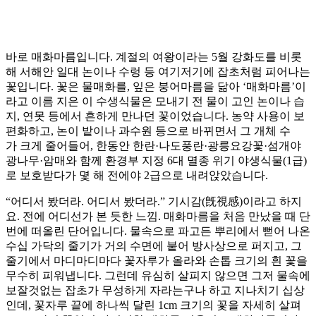
바로 매화마름입니다. 계절의 여왕이라는 5월 강화도를 비롯
해 서해안 일대 논이나 수렁 등 여기저기에 잡초처럼 피어나는
꽃입니다. 꽃은 물매화를, 잎은 붕어마름을 닮아 ‘매화마름’이
라고 이름 지은 이 수생식물은 모내기 전 물이 고인 논이나 습
지, 연못 등에서 흔하게 만나던 꽃이었습니다. 농약 사용이 보
편화하고, 논이 밭이나 과수원 등으로 바뀌면서 그 개체 수
가 크게 줄어들어, 한동안 한란·나도풍란·광릉요강꽃·섬개야
광나무·암매와 함께 환경부 지정 6대 멸종 위기 야생식물(1급)
로 보호받다가 몇 해 전에야 2급으로 내려앉았습니다.
“어디서 봤더라. 어디서 봤더라.” 기시감(旣視感)이라고 하지
요. 전에 어디선가 본 듯한 느낌. 매화마름을 처음 만났을 때 단
번에 떠올린 단어입니다. 물속으로 파고든 뿌리에서 뻗어 나온
수십 가닥의 줄기가 거의 수면에 붙어 방사상으로 퍼지고, 그
줄기에서 마디마디마다 꽃자루가 올라와 손톱 크기의 흰 꽃을
무수히 피워냅니다. 그런데 유심히 살피지 않으면 그저 물속에
보잘것없는 잡초가 무성하게 자라는구나 하고 지나치기 십상
인데, 꽃자루 끝에 하나씩 달린 1cm 크기의 꽃을 자세히 살펴