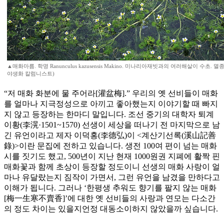
▲매화마름. 학명 Ranunculus kazusensis Makino. 미나리아재빗과의 여러해살이 수초. 멸
야생화 칼럼니스트)
“저 매화 화분에 물 주어라[灌盆梅].” 우리의 옛 선비들이 매화
를 얼마나 지극정성으로 아끼고 좋아했는지 이야기할 때 빠지
지 않고 등장하는 한마디 말입니다. 조선 중기의 대학자 퇴계
이황(李滉·1501~1570) 선생이 세상을 떠나기 전 마지막으로 남
긴 유언이라고 제자 이덕홍(李德弘)이 <계산기선록(溪山記善
錄)>이란 문집에 전하고 있습니다. 생전 100여 편이 넘는 매화
시를 짓기도 했고, 500년이 지난 현재 1000원권 지폐에 활짝 핀
매화꽃과 함께 초상이 등장할 정도이니 선생의 매화 사랑이 얼
마나 유달랐는지 짐작이 가면서, 그런 유언을 남겼을 만하다고
이해가 됩니다. 그러나 ‘한평생 추워도 향기를 팔지 않는 매화
[梅一生寒不賣香]’에 대한 옛 선비들의 사랑과 연모는 다소간
의 정도 차이는 있을지언정 대동소이하지 않았을까 싶습니다.