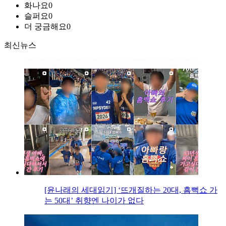
화나요
0
슬퍼요
0
더 궁금해요
0
최신뉴스
[윤나래의 세대읽기] ‘뜨개질하는 20대, 흠뻑쇼 가
는 50대’ 취향엔 나이가 없다