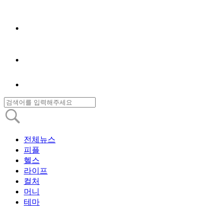
전체뉴스
피플
헬스
라이프
컬처
머니
테마