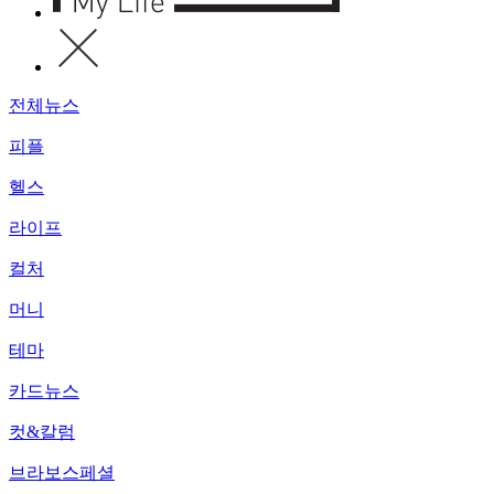
전체뉴스
피플
헬스
라이프
컬처
머니
테마
카드뉴스
컷&칼럼
브라보스페셜