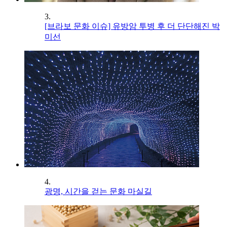
3.
[브라보 문화 이슈] 유방암 투병 후 더 단단해진 박
미선
4.
광명, 시간을 걷는 문화 마실길