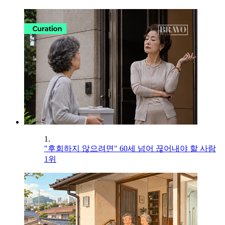
1.
"후회하지 않으려면" 60세 넘어 끊어내야 할 사람
1위