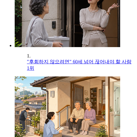
1.
"후회하지 않으려면" 60세 넘어 끊어내야 할 사람
1위