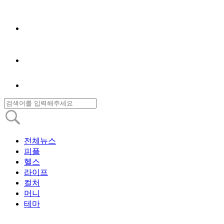
전체뉴스
피플
헬스
라이프
컬처
머니
테마