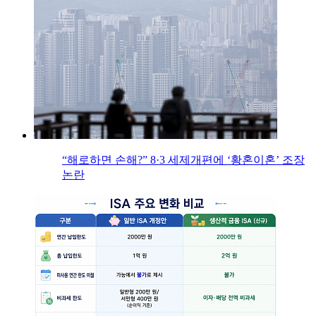
“해로하면 손해?” 8·3 세제개편에 ‘황혼이혼’ 조장
논란