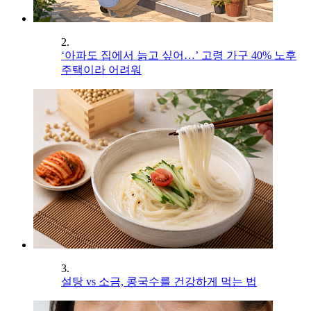
2.
‘아파도 집에서 늙고 싶어…’ 고령 가구 40% 노후
주택이라 어려워
3.
설탕 vs 소금, 콩국수를 건강하게 먹는 법