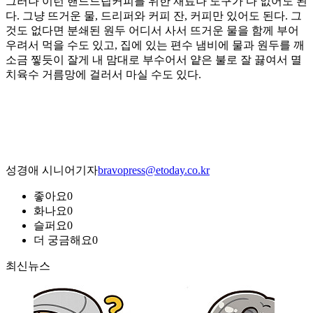
그러나 이런 핸드드립커피를 위한 재료나 도구가 다 없어도 된
다. 그냥 뜨거운 물, 드리퍼와 커피 잔, 커피만 있어도 된다. 그
것도 없다면 분쇄된 원두 어디서 사서 뜨거운 물을 함께 부어
우려서 먹을 수도 있고, 집에 있는 편수 냄비에 물과 원두를 깨
소금 찧듯이 잘게 내 맘대로 부수어서 얕은 불로 잘 끓여서 멸
치육수 거름망에 걸러서 마실 수도 있다.
성경애 시니어기자
bravopress@etoday.co.kr
좋아요
0
화나요
0
슬퍼요
0
더 궁금해요
0
최신뉴스