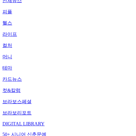
전체뉴스
피플
헬스
라이프
컬처
머니
테마
카드뉴스
컷&칼럼
브라보스페셜
브라보리포트
DIGITAL LIBRARY
50+ 시니어 신춘문예