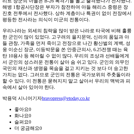
리트 장군의 아들은 B-26 폭격기를 몰고 출격했다가 전사했다.
해병 1항공사단장은 부자가 참전하여 아들 해리스 중령은 장
진호 전투에서 전사했다. 상하 계층이나 특권이 없이 전장에서
평등한 전사라는 의식이 미군의 전통이다.
우리나라는 외세의 침략을 많이 받은 나라로 타국에 비해 훌륭
한 군인이 많이 있었다. 고구려의 을지문덕, 신라의 품일과 아
들 관창, 가족을 먼저 죽이고 전장으로 나간 황산벌의 계백, 성
웅 이순신 장군, 이등박문을 쏜 안중근의사, 6.25전쟁 때는 육
탄 10용사 등 헤아릴 수 없이 많다. 우리의 조상과 선배들에게
서 군인의 성스러운 전통이 살아 숨 쉬고 있다. 군인의 의무인
국민의 재산과 생명을 목숨을 걸고 지키는 것 보다 더 숭고한
가치는 없다. 그러므로 군인의 전통은 국가보위의 주춧돌이라
할 수 있다. 이 전통은 묻혀지지 말고 살아서 우리의 맥박과 피
속에서 살아 있어야 한다.
박용덕 시니어기자
bravopress@etoday.co.kr
좋아요
0
화나요
0
슬퍼요
0
더 궁금해요
0