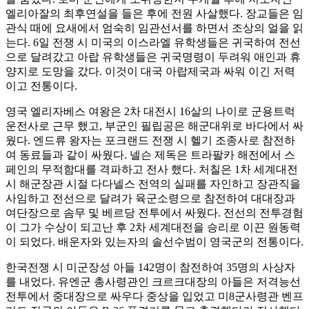
엘리아잘의 최후연설을 들은 후에 전원 사살했다. 장교들은 임
관식 때에 요새에서 엄숙히 임관선서를 하면서 조상의 얼을 읽
는다. 6일 전쟁 시 미국의 이스라엘 유학생들은 귀국하여 전선
으로 달려갔고 아랍 유학생들은 귀국명령이 두려워 애인과 휴
양지로 도망을 갔다. 이것이 대국 아랍제국과 싸워 이긴 저력
이고 전통이다.
영국 엘리자베스 여왕은 2차 대전시 16살의 나이로 군용트럭
운전사로 근무 했고, 부군인 필립공은 해군대위로 바다에서 싸
웠다. 엔드류 왕자는 포크랜드 전쟁 시 헬기 조종사로 참전하
여 동료들과 같이 싸웠다. 넬슨 제독은 트라팔카 해전에서 스
페인의 무적함대를 격파하고 전사 했다. 처칠은 1차 세계대전
시 해군장관 시절 다다넬스 전역의 실패를 자인하고 장관직을
사임하고 전선으로 달려가 육군소령으로 참전하여 대대장과
여단장으로 솜무 및 베르당 전투에서 싸웠다. 전선의 전투경험
이 그가 수상이 되고난 후 2차 세계대전을 승리로 이끈 원동력
이 되었다. 배운자와 있는자의 솔선수범이 영국군의 전통이다.
한국전쟁 시 미군장성 아들 142명이 참전하여 35명의 사상자
를 내었다. 유엔군 총사령관인 크르크대장의 아들은 저격능선
전투에서 중대장으로 싸우다 중상을 입었고 미8군사령관 벤프