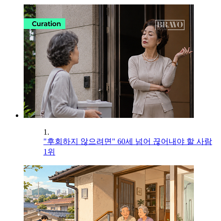
1.
"후회하지 않으려면" 60세 넘어 끊어내야 할 사람
1위