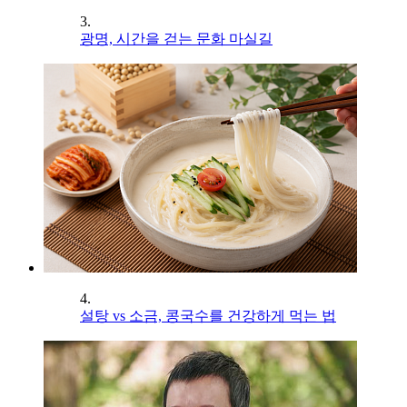
3.
광명, 시간을 걷는 문화 마실길
4.
설탕 vs 소금, 콩국수를 건강하게 먹는 법