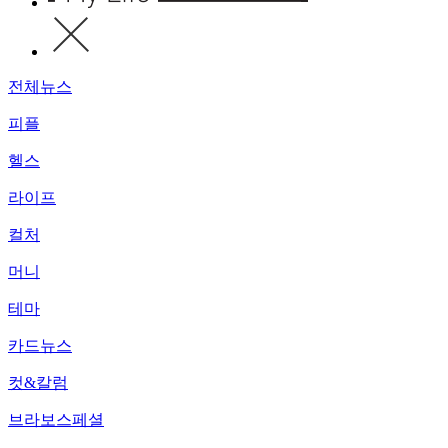
전체뉴스
피플
헬스
라이프
컬처
머니
테마
카드뉴스
컷&칼럼
브라보스페셜