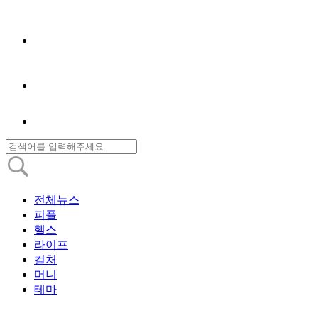
전체뉴스
피플
헬스
라이프
컬처
머니
테마