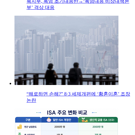
복지부, 폭염 초기대응반→‘폭염대응 비상대책본
부’ 격상 대응
“해로하면 손해?” 8·3 세제개편에 ‘황혼이혼’ 조장
논란