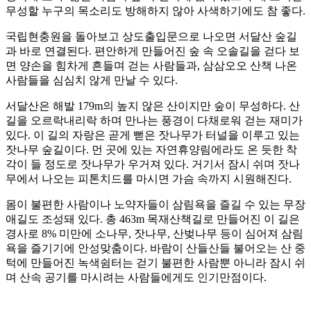
무성할 누구의 목소리도 방해하지 않아 사색하기에도 참 좋다.
국립현충원을 돌아보고 상도출입문으로 나오면 서달산 숲길
과 바로 연결된다. 편안하게 만들어진 숲 속 오솔길을 걷다 보
면 양손을 힘차게 흔들며 걷는 사람들과, 삼삼오오 산책 나온
사람들을 심심치 않게 만날 수 있다.
서달산은 해발 179m의 높지 않은 산이지만 숲이 무성하다. 산
길을 오르락내리락 하며 만나는 풍경이 다채로워 걷는 재미가
있다. 이 길의 자랑은 곧게 뻗은 잣나무가 터널을 이루고 있는
잣나무 숲길이다. 먼 곳에 있는 자연휴양림에라도 온 듯한 착
각이 들 정도로 잣나무가 우거져 있다. 거기서 잠시 쉬며 잣나
무에서 나오는 피톤치드를 마시면 가슴 속까지 시원해진다.
몸이 불편한 사람이나 노약자들이 삼림욕을 즐길 수 있는 무장
애길도 조성돼 있다. 총 463m 목재산책길로 만들어진 이 길은
경사로 8% 미만에 소나무, 잣나무, 산벚나무 등이 심어져 삼림
욕을 즐기기에 안성맞춤이다. 바람이 산들산들 불어오는 산 중
턱에 만들어진 녹색쉼터는 걷기 불편한 사람뿐 아니라 잠시 쉬
며 산속 공기를 마시려는 사람들에게도 인기만점이다.