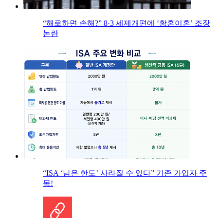
“해로하면 손해?” 8·3 세제개편에 ‘황혼이혼’ 조장
논란
“ISA ‘남은 한도’ 사라질 수 있다” 기존 가입자 주
목!