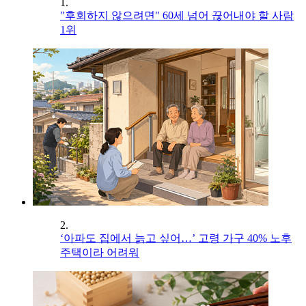
1.
"후회하지 않으려면" 60세 넘어 끊어내야 할 사람
1위
2.
‘아파도 집에서 늙고 싶어…’ 고령 가구 40% 노후
주택이라 어려워