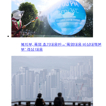
복지부, 폭염 초기대응반→‘폭염대응 비상대책본
부’ 격상 대응