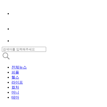
전체뉴스
피플
헬스
라이프
컬처
머니
테마