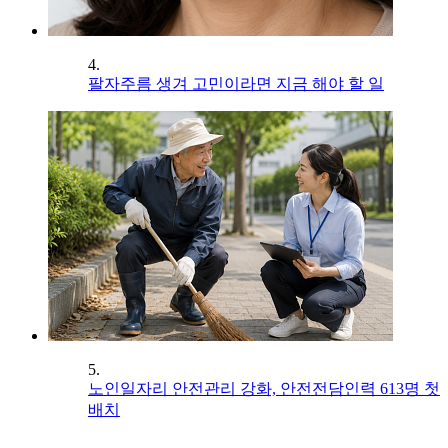
4.
팔자주름 생겨 고민이라면 지금 해야 할 일
5.
노인일자리 안전관리 강화, 안전전담인력 613명 첫
배치