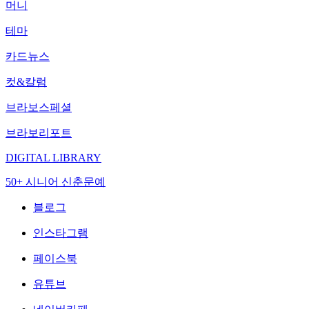
머니
테마
카드뉴스
컷&칼럼
브라보스페셜
브라보리포트
DIGITAL LIBRARY
50+ 시니어 신춘문예
블로그
인스타그램
페이스북
유튜브