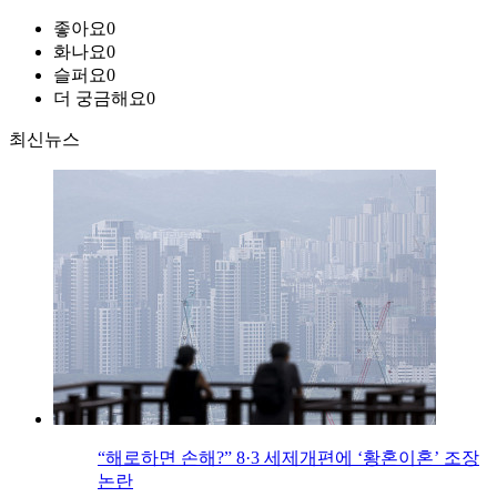
좋아요
0
화나요
0
슬퍼요
0
더 궁금해요
0
최신뉴스
“해로하면 손해?” 8·3 세제개편에 ‘황혼이혼’ 조장
논란