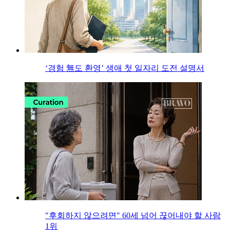
‘경험 無도 환영’ 생애 첫 일자리 도전 설명서
"후회하지 않으려면" 60세 넘어 끊어내야 할 사람
1위