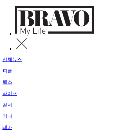
전체뉴스
피플
헬스
라이프
컬처
머니
테마