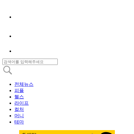
전체뉴스
피플
헬스
라이프
컬처
머니
테마