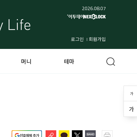
2026.08.07
로그인
회원가입
머니
테마
가
가
선호매체 추가